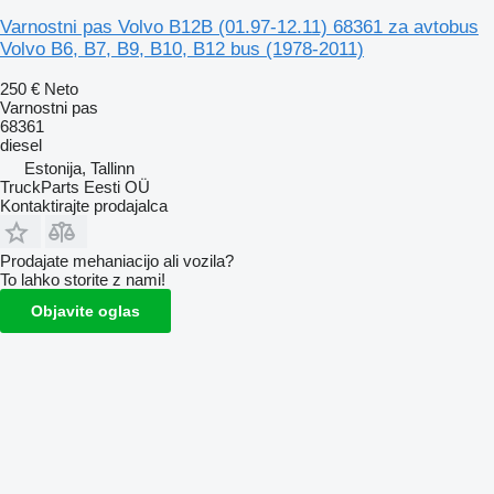
Varnostni pas Volvo B12B (01.97-12.11) 68361 za avtobus
Volvo B6, B7, B9, B10, B12 bus (1978-2011)
250 €
Neto
Varnostni pas
68361
diesel
Estonija, Tallinn
TruckParts Eesti OÜ
Kontaktirajte prodajalca
Prodajate mehaniacijo ali vozila?
To lahko storite z nami!
Objavite oglas