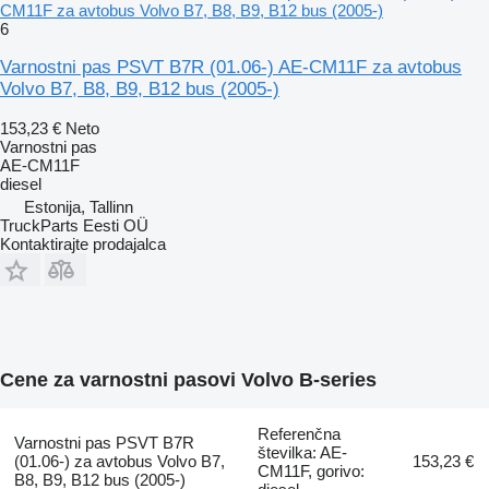
CM11F za avtobus Volvo B7, B8, B9, B12 bus (2005-)
6
Varnostni pas PSVT B7R (01.06-) AE-CM11F za avtobus
Volvo B7, B8, B9, B12 bus (2005-)
153,23 €
Neto
Varnostni pas
AE-CM11F
diesel
Estonija, Tallinn
TruckParts Eesti OÜ
Kontaktirajte prodajalca
Cene za varnostni pasovi Volvo B-series
Referenčna
Varnostni pas PSVT B7R
številka: AE-
(01.06-) za avtobus Volvo B7,
153,23 €
CM11F, gorivo:
B8, B9, B12 bus (2005-)