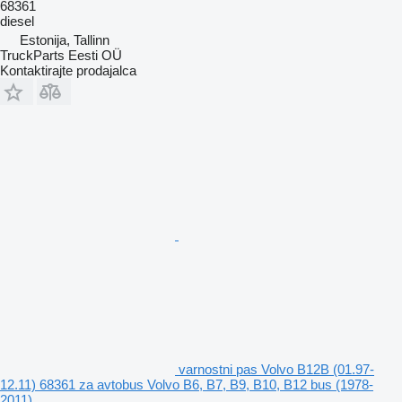
68361
diesel
Estonija, Tallinn
TruckParts Eesti OÜ
Kontaktirajte prodajalca
varnostni pas Volvo B12B (01.97-
12.11) 68361 za avtobus Volvo B6, B7, B9, B10, B12 bus (1978-
2011)