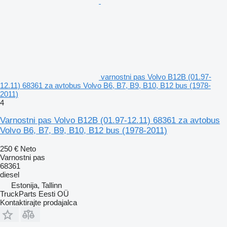
varnostni pas Volvo B12B (01.97-
12.11) 68361 za avtobus Volvo B6, B7, B9, B10, B12 bus (1978-
2011)
4
Varnostni pas Volvo B12B (01.97-12.11) 68361 za avtobus
Volvo B6, B7, B9, B10, B12 bus (1978-2011)
250 €
Neto
Varnostni pas
68361
diesel
Estonija, Tallinn
TruckParts Eesti OÜ
Kontaktirajte prodajalca