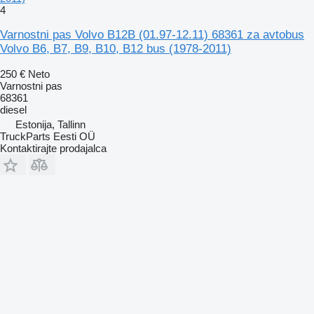
4
Varnostni pas Volvo B12B (01.97-12.11) 68361 za avtobus
Volvo B6, B7, B9, B10, B12 bus (1978-2011)
250 €
Neto
Varnostni pas
68361
diesel
Estonija, Tallinn
TruckParts Eesti OÜ
Kontaktirajte prodajalca