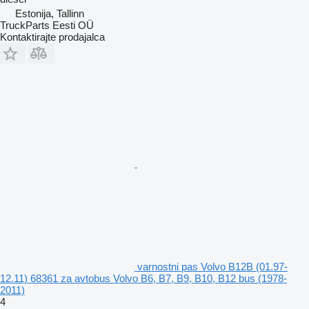
Estonija, Tallinn
TruckParts Eesti OÜ
Kontaktirajte prodajalca
varnostni pas Volvo B12B (01.97-
12.11) 68361 za avtobus Volvo B6, B7, B9, B10, B12 bus (1978-
2011)
4