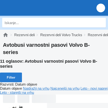
Rezervni deli
Rezervni deli Volvo Trucks
Rezervni del
Avtobusi varnostni pasovi Volvo B-
series
11 oglasov:
Avtobusi varnostni pasovi Volvo B-
series
Filter
Razvrsti
:
Datum objave
Datum objave
Najdražji na vrhu
Najcenejši na vrhu
Leto - novi naprej
Leto - starejši na vrhu