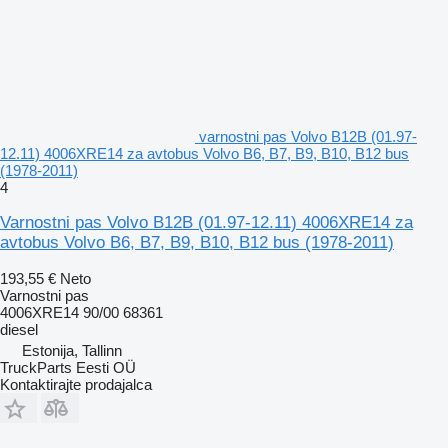
varnostni pas Volvo B12B (01.97-
12.11) 4006XRE14 za avtobus Volvo B6, B7, B9, B10, B12 bus
(1978-2011)
4
Varnostni pas Volvo B12B (01.97-12.11) 4006XRE14 za
avtobus Volvo B6, B7, B9, B10, B12 bus (1978-2011)
193,55 €
Neto
Varnostni pas
4006XRE14 90/00 68361
diesel
Estonija, Tallinn
TruckParts Eesti OÜ
Kontaktirajte prodajalca