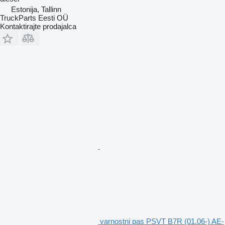
Estonija, Tallinn
TruckParts Eesti OÜ
Kontaktirajte prodajalca
varnostni pas PSVT B7R (01.06-) AE-