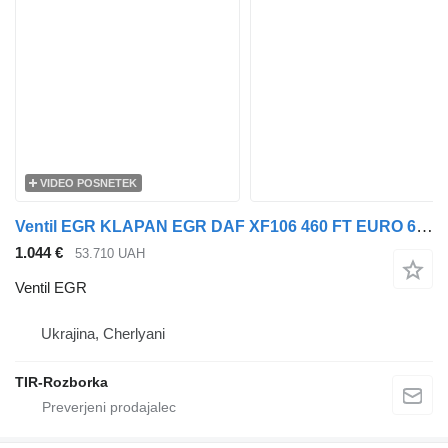
VIDEO POSNETEK
Ventil EGR KLAPAN EGR DAF XF106 460 FT EURO 6 za vlačilec DAF XF105
1.044 €
53.710 UAH
Ventil EGR
Ukrajina, Cherlyani
TIR-Rozborka