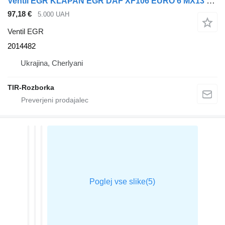
Ventil EGR KLAPAN EGR DAF XF106 EURO 6 MX13 2014482 za vlačilec DAF XF
97,18 €
5.000 UAH
Ventil EGR
2014482
Ukrajina, Cherlyani
TIR-Rozborka