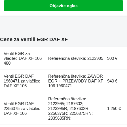
Objavite oglas
Cene za ventili EGR DAF XF
Ventil EGR za
vlačilec DAF XF 106
Referenčna številka: 2123995
900 €
480
Ventil EGR DAF
Referenčna številka: ZAWÓR
1960471 za vlačilec
EGR + PRZEWODY DAF XF
940 €
DAF XF 106
106 1960471
Referenčna številka:
Ventil EGR DAF
2123995; 2187602;
2256375 za vlačilec
2123995R; 2187602R;
1.250 €
DAF XF 106
2256375R; 2256375RN;
2339635RN;