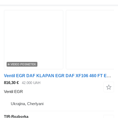
VIDEO POSNETEK
Ventil EGR DAF KLAPAN EGR DAF XF106 460 FT EURO 6 1952321 za vlačilec DAF XF, CF
816,30 €
42.000 UAH
Ventil EGR
Ukrajina, Cherlyani
TIR-Rozborka