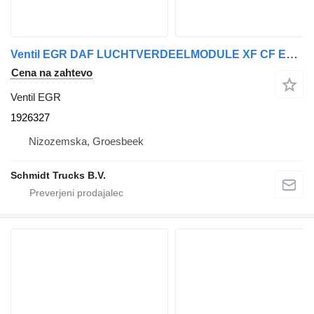
Ventil EGR DAF LUCHTVERDEELMODULE XF CF EURO 6 MX 11 1926327 za vlačilec
Cena na zahtevo
Ventil EGR
1926327
Nizozemska, Groesbeek
Schmidt Trucks B.V.