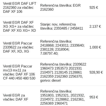
Ventil EGR DAF LIFT
Referenčna številka: EGR
2162360 za vlačilec
925 €
2162360
DAF XF 106
Ventil EGR DAF XF
Stanje: nov, referenčna
XG XG+ za vlačilec
2.137 €
številka: 2393485 / 2458411
DAF XF XG XG+ XD
Referenčna številka:
Ventil EGR Paccar
2418868; 2243011; 2339640;
2339622 za vlačilec
1.000 €
2381128; 2318904;
DAF XF, XD, XG
7.08797.40;
Referenčna številka: 2339622
Ventil EGR Paccar
1960473 1953573 2021931
mx13 mx11 za
2104971 2128145 2128861
928,90 €
vlačilec DAF XF 106
2162359 2162360 2256370,
CF 440 /450 480 530
gorivo: diesel
Referenčna številka:
Ventil EGR za
1951803, 1952321, 2021932,
953 €
vlačilec DAF XF
2104972, 2128862, 2162361,
2256369 1960471