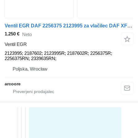
Ventil EGR DAF 2256375 2123995 za vlačilec DAF XF 106
1.250 €
Neto
Ventil EGR
2123995; 2187602; 2123995R; 2187602R; 2256375R;
2256375RN; 2339635RN;
Poljska, Wrocław
arcoore