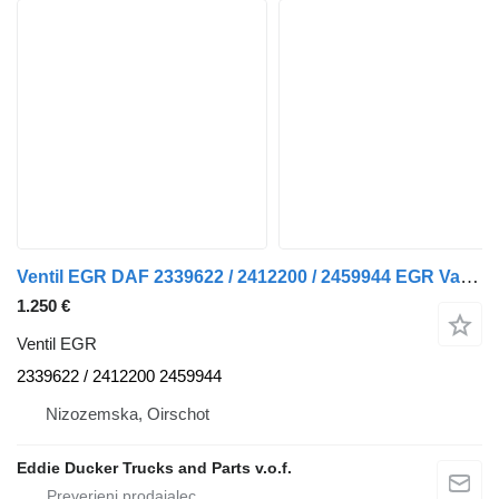
Ventil EGR DAF 2339622 / 2412200 / 2459944 EGR Valve MX-11/MX-13 za vlačilec DAF CF / XF / XG
1.250 €
Ventil EGR
2339622 / 2412200 2459944
Nizozemska, Oirschot
Eddie Ducker Trucks and Parts v.o.f.