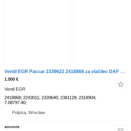
Ventil EGR Paccar 2339622 2418868 za vlačilec DAF XF, XD, XG
1.000 €
Ventil EGR
2418868; 2243011; 2339640; 2381128; 2318904;
7.08797.40;
Poljska, Wrocław
arcoore