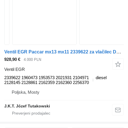
Ventil EGR Paccar mx13 mx11 2339622 za vlačilec DAF XF 106 CF 440 /450 480 530
928,90 €
4.000 PLN
Ventil EGR
2339622 1960473 1953573 2021931 2104971
diesel
2128145 2128861 2162359 2162360 2256370
Poljska, Mosty
J.K.T. Józef Tutakowski