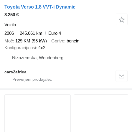
Toyota Verso 1.8 VVT-i Dynamic
3.250 €
Vozilo
2006
245.661 km
Euro 4
Moč
129 KM (95 kW)
Gorivo
bencin
Konfiguracija osi
4x2
Nizozemska, Woudenberg
cars2africa