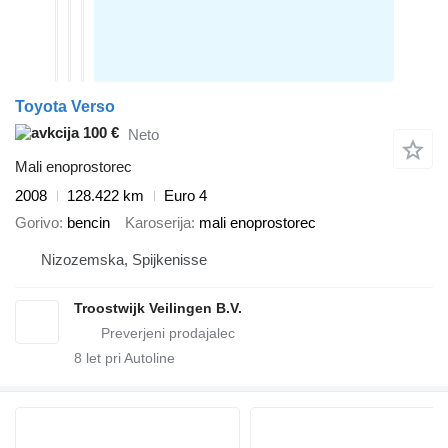
Toyota Verso
100 €
Neto
Mali enoprostorec
2008
128.422 km
Euro 4
Gorivo
bencin
Karoserija
mali enoprostorec
Nizozemska, Spijkenisse
Troostwijk Veilingen B.V.
8
let pri Autoline