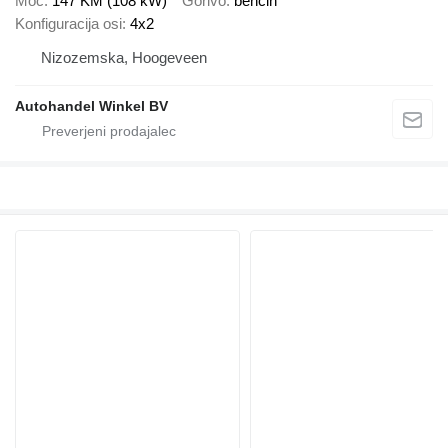
Moč
147 KM (108 kW)
Gorivo
bencin
Konfiguracija osi
4x2
Nizozemska, Hoogeveen
Autohandel Winkel BV