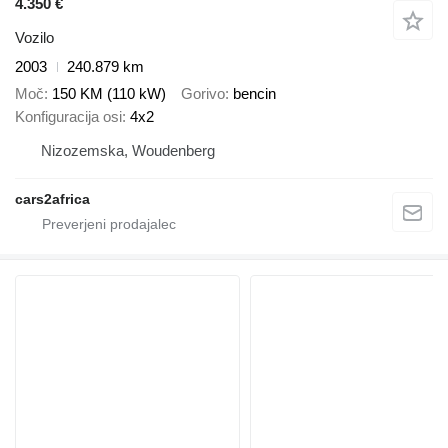
4.350 €
Vozilo
2003
240.879 km
Moč
150 KM (110 kW)
Gorivo
bencin
Konfiguracija osi
4x2
Nizozemska, Woudenberg
cars2africa