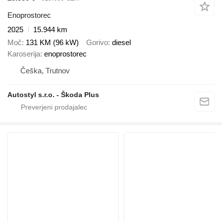
Enoprostorec
2025
15.944 km
Moč
131 KM (96 kW)
Gorivo
diesel
Karoserija
enoprostorec
Češka, Trutnov
Autostyl s.r.o. - Škoda Plus