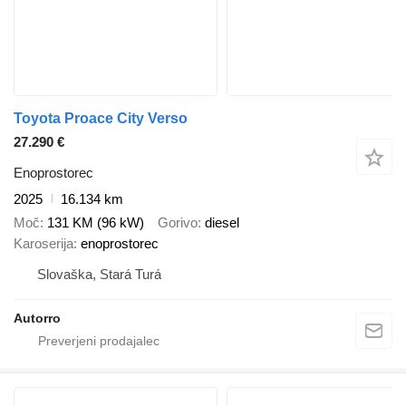
Toyota Proace City Verso
27.290 €
Enoprostorec
2025
16.134 km
Moč
131 KM (96 kW)
Gorivo
diesel
Karoserija
enoprostorec
Slovaška, Stará Turá
Autorro