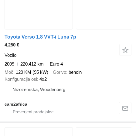
Toyota Verso 1.8 VVT-i Luna 7p
4.250 €
Vozilo
2009
220.412 km
Euro 4
Moč
129 KM (95 kW)
Gorivo
bencin
Konfiguracija osi
4x2
Nizozemska, Woudenberg
cars2africa