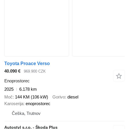
Toyota Proace Verso
40.090 €
969.900 CZK
Enoprostorec
2025
6.178 km
Moč
144 KM (106 kW)
Gorivo
diesel
Karoserija
enoprostorec
Češka, Trutnov
Autostyl s.r.o. - Škoda Plus