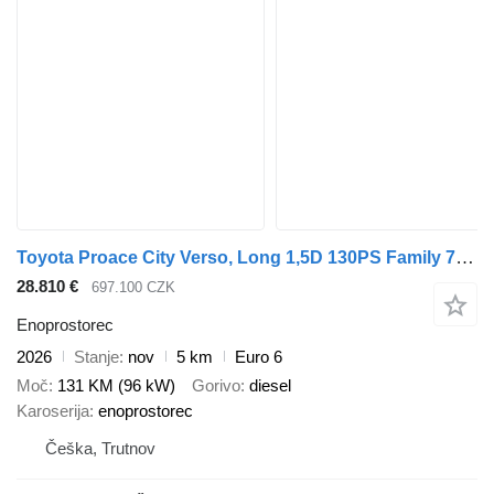
Toyota Proace City Verso, Long 1,5D 130PS Family 7míst
28.810 €
697.100 CZK
Enoprostorec
2026
Stanje
nov
5 km
Euro 6
Moč
131 KM (96 kW)
Gorivo
diesel
Karoserija
enoprostorec
Češka, Trutnov