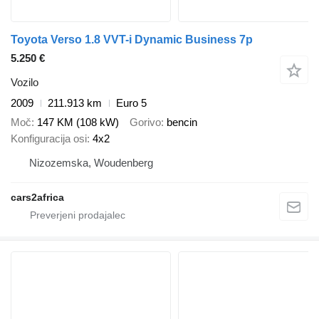
Toyota Verso 1.8 VVT-i Dynamic Business 7p
5.250 €
Vozilo
2009
211.913 km
Euro 5
Moč
147 KM (108 kW)
Gorivo
bencin
Konfiguracija osi
4x2
Nizozemska, Woudenberg
cars2africa