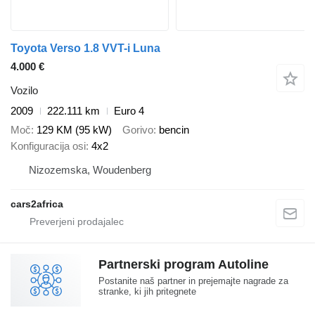
Toyota Verso 1.8 VVT-i Luna
4.000 €
Vozilo
2009
222.111 km
Euro 4
Moč
129 KM (95 kW)
Gorivo
bencin
Konfiguracija osi
4x2
Nizozemska, Woudenberg
cars2africa
Partnerski program Autoline
Postanite naš partner in prejemajte nagrade za
stranke, ki jih pritegnete