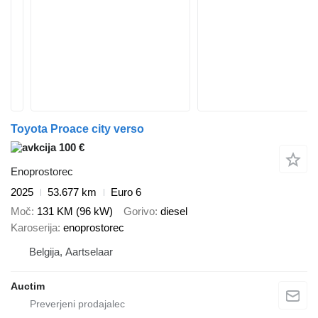
Toyota Proace city verso
100 €
Enoprostorec
2025
53.677 km
Euro 6
Moč
131 KM (96 kW)
Gorivo
diesel
Karoserija
enoprostorec
Belgija, Aartselaar
Auctim