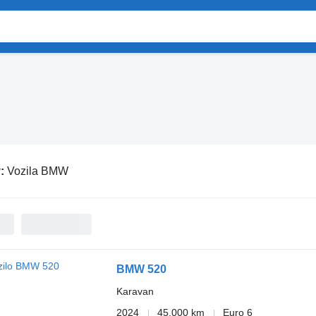
v:
Vozila BMW
BMW 520
Karavan
2024
45.000 km
Euro 6