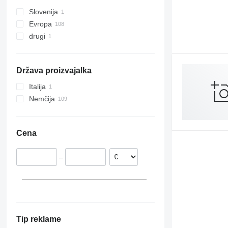
Slovenija
Evropa
drugi
Slovaška
Češka
Ukrajina
Švedska
Država proizvajalka
Nizozemska
Nemčija
Italija
Italija
Nemčija
Romunija
Poljska
Cena
pokaži vse
–
Tip reklame