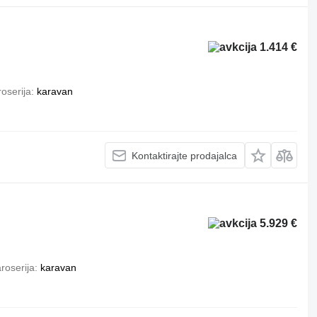
1.414 €
oserija
karavan
Kontaktirajte prodajalca
5.929 €
roserija
karavan