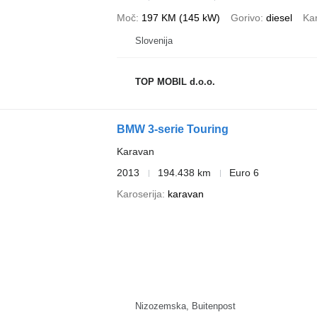
Moč
197 KM (145 kW)
Gorivo
diesel
Kar
Slovenija
TOP MOBIL d.o.o.
BMW 3-serie Touring
Karavan
2013
194.438 km
Euro 6
Karoserija
karavan
Nizozemska, Buitenpost