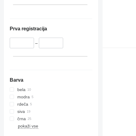
Prva registracija
–
Barva
bela
modra
rdeča
siva
črna
pokaži vse