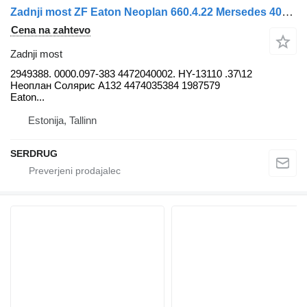
Zadnji most ZF Eaton Neoplan 660.4.22 Mersedes 407. Citara-2.84 DAF-1339G.2.93 2949388. za avtobus Scania
Cena na zahtevo
Zadnji most
2949388. 0000.097-383 4472040002. HY-13110 .37\12
Неоплан Солярис A132 4474035384 1987579
Eaton...
Estonija, Tallinn
SERDRUG