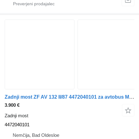
Zadnji most ZF AV 132 II/87 4472040101 za avtobus Mercedes-Benz Citaro C2
3.900 €
Zadnji most
4472040101
Nemčija, Bad Oldesloe