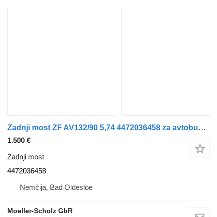
Zadnji most ZF AV132/90 5,74 4472036458 za avtobus MAN Lions City A21
1.500 €
Zadnji most
4472036458
Nemčija, Bad Oldesloe
Moeller-Scholz GbR