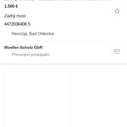
1.500 €
Zadnji most
4472036406 5
Nemčija, Bad Oldesloe
Moeller-Scholz GbR