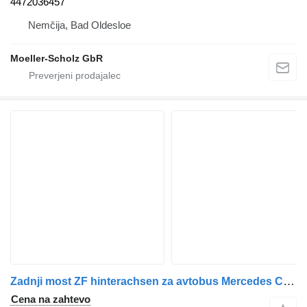
4472036457
Nemčija, Bad Oldesloe
Moeller-Scholz GbR
Zadnji most ZF hinterachsen za avtobus Mercedes Citaro – Man a20 a21 – Iveco alle modelle – Setra NF
Cena na zahtevo