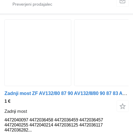
Zadnji most ZF AV132/80 87 90 AV132/II/80 90 87 83 AV133/83 80 87 90 Axle Po 4472040097 za avtobus Mercedes-Benz
1 €
Zadnji most
4472040097 4472036458 4472036459 4472036457
4472040255 4472040214 4472036125 4472036117
4472036282...