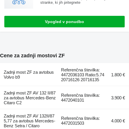
stranke, ki jih pritegnete
Vpogled v ponudbo
Cene za zadnji mostovi ZF
Referenčna številka:
Zadnji most ZF za avtobus
4472036103 Ratio:5.74
1.800 €
Volvo b9
20716126 20716135
Zadnji most ZF AV 132 II/87
Referenčna številka:
za avtobus Mercedes-Benz
3.900 €
4472040101
Citaro C2
Zadnji most ZF AV 132II/87
Referenčna številka:
5,77 za avtobus Mercedes-
4.000 €
4472031503
Benz Setra / Citaro