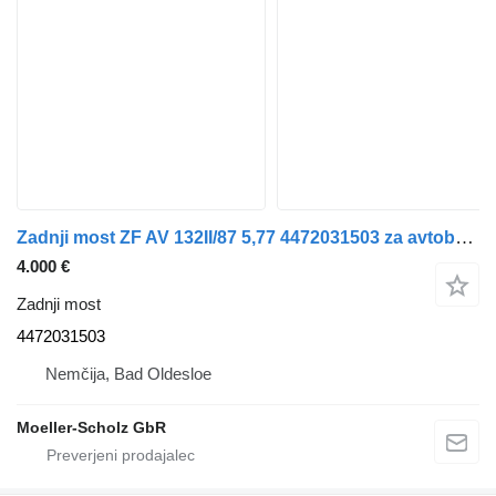
Zadnji most ZF AV 132II/87 5,77 4472031503 za avtobus Mercedes-Benz Setra / Citaro
4.000 €
Zadnji most
4472031503
Nemčija, Bad Oldesloe
Moeller-Scholz GbR