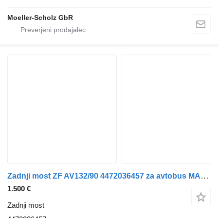
Moeller-Scholz GbR
Zadnji most ZF AV132/90 4472036457 za avtobus MAN Lions City A21
1.500 €
Zadnji most