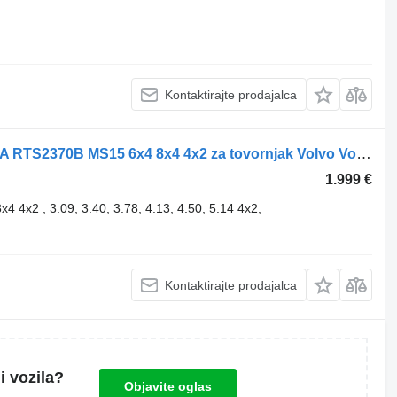
Kontaktirajte prodajalca
Zadnji most Volvo RTS2370 RTS2370A RTS2370B MS15 6x4 8x4 4x2 za tovornjak Volvo Volvo FM FMX FH FH4 FM9 FM12 FM10 FH12 FH13 FH16 6x4 8x4 4x2
1.999 €
2 , 3.09, 3.40, 3.78, 4.13, 4.50, 5.14 4x2,
Kontaktirajte prodajalca
i vozila?
Objavite oglas