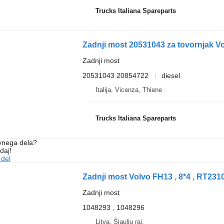
Trucks Italiana Spareparts
Zadnji most 20531043 za tovornjak V
Zadnji most
20531043 20854722
diesel
Italija, Vicenza, Thiene
Trucks Italiana Spareparts
vnega dela?
daj!
 del
Zadnji most
1048293 , 1048296
Litva, Šiaulių raj.