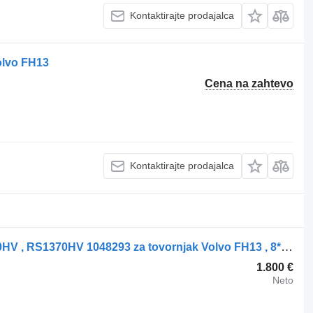
Kontaktirajte prodajalca
olvo FH13
Cena na zahtevo
Kontaktirajte prodajalca
Zadnji most Volvo FH13 , 8*4 , RT2310HV , RS1370HV 1048293 za tovornjak Volvo FH13 , 8*4 , 1048293 , 1048296
1.800 €
Neto