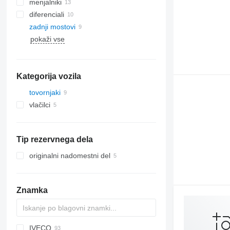
menjalniki
diferenciali
zadnji mostovi
pokaži vse
Kategorija vozila
tovornjaki
vlačilci
Tip rezervnega dela
originalni nadomestni del
Znamka
IVECO
BM
AS
AC
Transit
X series