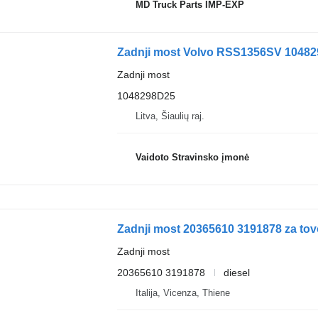
MD Truck Parts IMP-EXP
Zadnji most Volvo RSS1356SV 104829
Zadnji most
1048298D25
Litva, Šiaulių raj.
Vaidoto Stravinsko įmonė
Zadnji most 20365610 3191878 za tov
Zadnji most
20365610 3191878
diesel
Italija, Vicenza, Thiene