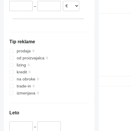
Nemčija
FM 450
–
Tip reklame
prodaja
od proizvajalca
lizing
kredit
na obroke
trade-in
izmenjava
Leto
–