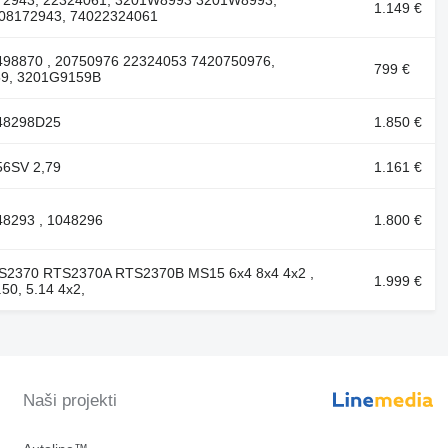
8172943, 22324061, 3201W8993 3201W8993,
1.149 €
408172943, 74022324061
20498870 , 20750976 22324053 7420750976,
799 €
59, 3201G9159B
048298D25
1.850 €
356SV 2,79
1.161 €
048293 , 1048296
1.800 €
RTS2370 RTS2370A RTS2370B MS15 6x4 8x4 4x2 ,
1.999 €
.50, 5.14 4x2,
Naši projekti