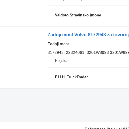
Vaidoto Stravinsko įmonė
Zadnji most Volvo 8172943 za tovor
Zadnji most
8172943, 22324061, 3201W8993 3201W899
Poljska
F.U.H. TruckTrader