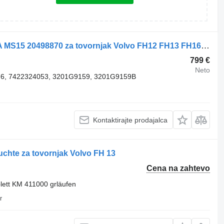
Zadnji most Volvo DSS35A RTS2370A MS15 20498870 za tovornjak Volvo FH12 FH13 FH16 FH4
799 €
Neto
76, 7422324053, 3201G9159, 3201G9159B
Kontaktirajte prodajalca
uchte za tovornjak Volvo FH 13
Cena na zahtevo
lett KM 411000 grläufen
r