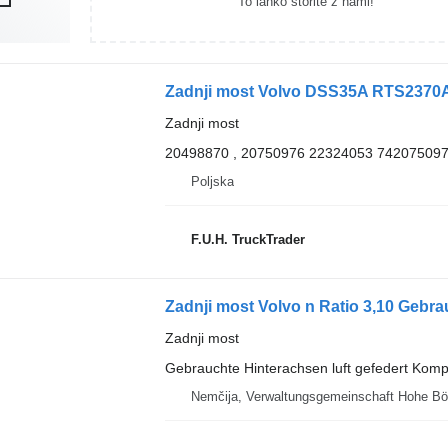
To lahko storite z nami!
Zadnji most
20498870 , 20750976 22324053 74207509
Poljska
F.U.H. TruckTrader
Zadnji most Volvo n Ratio 3,10 Gebra
Zadnji most
Gebrauchte Hinterachsen luft gefedert Komp
Nemčija, Verwaltungsgemeinschaft Hohe Bö