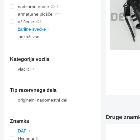
nadzorne enote
armaturne plošče
ožičenje
žarilne svečke
pokaži vse
Kategorija vozila
vlačilci
Tip rezervnega dela
originalni nadomestni del
Druge znamke
Znamka
DAF
Hyundai
XF