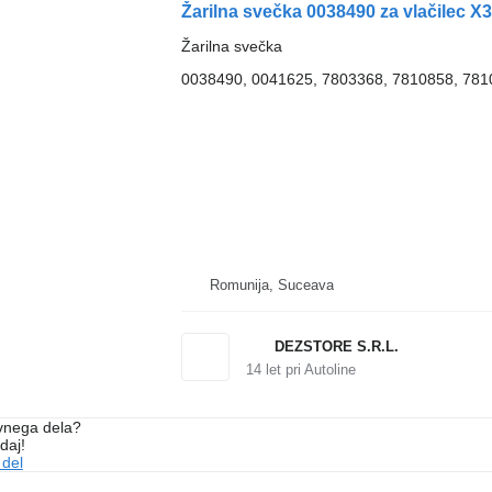
Žarilna svečka 0038490 za vlačilec X3
Žarilna svečka
0038490, 0041625, 7803368, 7810858, 78
Romunija, Suceava
DEZSTORE S.R.L.
14
let pri Autoline
vnega dela?
daj!
 del