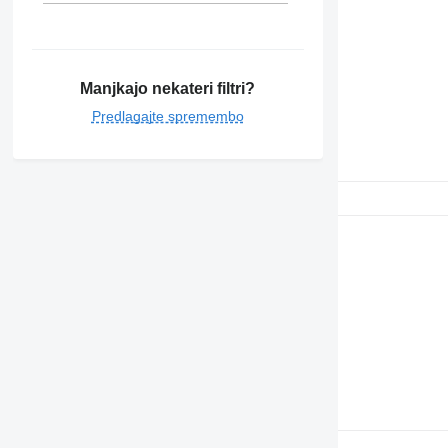
Manjkajo nekateri filtri?
Predlagajte spremembo