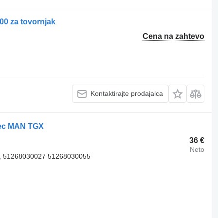
0 za tovornjak
Cena na zahtevo
Kontaktirajte prodajalca
ilec MAN TGX
36 €
Neto
, 51268030027 51268030055