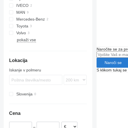
IVECO
Santa Fe
XF 105
MAN
i-Series
Stralis
Mercedes-Benz
F90
Toyota
TGA
Volvo
TGL
Probox
pokaži vse
TGM
Yaris
FL
TGS
Naročite se za pr
TGX
Lokacija
Naroči se
S klikom tukaj se
Iskanje v polmeru
Slovenija
Cena
–