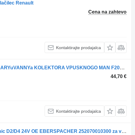
lačilec Renault
Cena na zahtevo
Kontaktirajte prodajalca
Žarilna svečka MAN SVIChKA ROZZhARYuVANNYa KOLEKTORA VPUSKNOGO MAN F2000/F90/G90/M90/NG za vlačilec MAN F2000/F90/G90/M90/NG
44,70 €
Kontaktirajte prodajalca
Žarilna svečka Gloeispiraal EB Airtronic D2/D4 24V OE EBERSPACHER 252070010300 za vlačilec