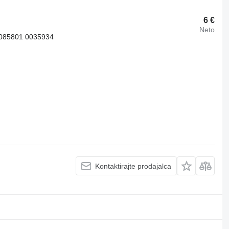
6 €
Neto
1085801 0035934
Kontaktirajte prodajalca