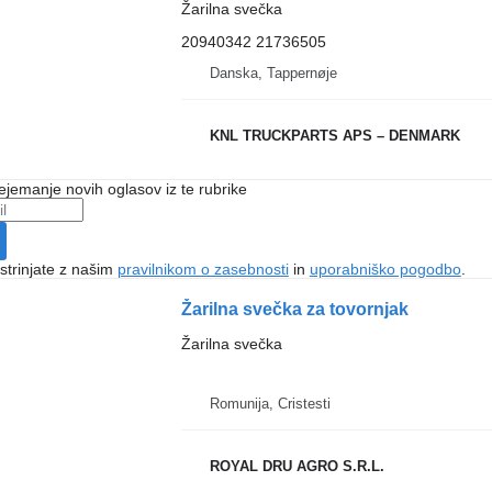
Žarilna svečka
20940342 21736505
Danska, Tappernøje
KNL TRUCKPARTS APS – DENMARK
ejemanje novih oglasov iz te rubrike
 strinjate z našim
pravilnikom o zasebnosti
in
uporabniško pogodbo
.
Žarilna svečka za tovornjak
Žarilna svečka
Romunija, Cristesti
ROYAL DRU AGRO S.R.L.