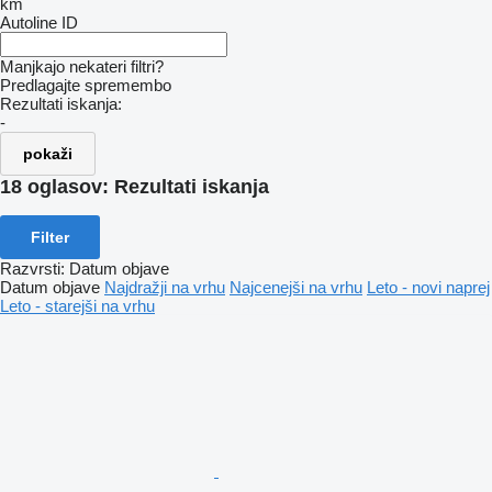
km
Autoline ID
Manjkajo nekateri filtri?
Predlagajte spremembo
Rezultati iskanja:
-
pokaži
18 oglasov:
Rezultati iskanja
Filter
Razvrsti
:
Datum objave
Datum objave
Najdražji na vrhu
Najcenejši na vrhu
Leto - novi naprej
Leto - starejši na vrhu