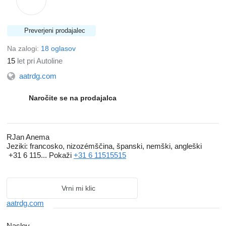
Preverjeni prodajalec
Na zalogi:
18 oglasov
15
let pri Autoline
aatrdg.com
Naročite se na prodajalca
RJan Anema
Jeziki:
francosko, nizozémščina, španski, nemški, angleški
+31 6 115...
Pokaži
+31 6 11515515
Vrni mi klic
aatrdg.com
Naslov