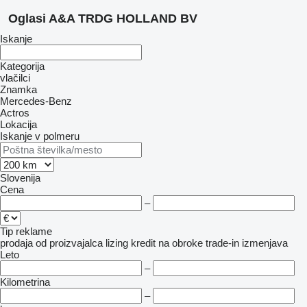
Oglasi A&A TRDG HOLLAND BV
Iskanje
Kategorija
vlačilci
Znamka
Mercedes-Benz
Actros
Lokacija
Iskanje v polmeru
Slovenija
Cena
–
Tip reklame
prodaja
od proizvajalca
lizing
kredit
na obroke
trade-in
izmenjava
Leto
–
Kilometrina
–