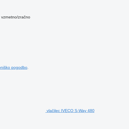
vzmetno/zračno
bniško pogodbo
.
vlačilec IVECO S-Way 480