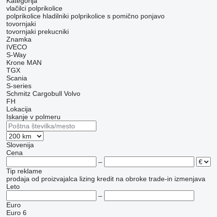
Kategorija
vlačilci
polprikolice
polprikolice hladilniki
polprikolice s pomično ponjavo
tovornjaki
tovornjaki prekucniki
Znamka
IVECO
S-Way
Krone
MAN
TGX
Scania
S-series
Schmitz Cargobull
Volvo
FH
Lokacija
Iskanje v polmeru
Slovenija
Cena
–
Tip reklame
prodaja
od proizvajalca
lizing
kredit
na obroke
trade-in
izmenjava
Leto
–
Euro
Euro 6