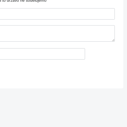
S to državo ne sodelujemo