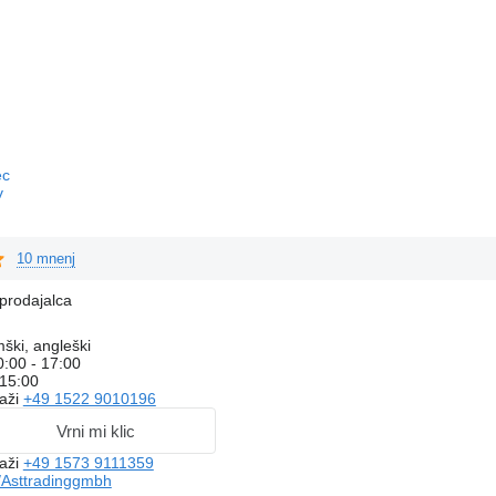
ec
v
10 mnenj
prodajalca
ški, angleški
0:00 - 17:00
 15:00
aži
+49 1522 9010196
Vrni mi klic
aži
+49 1573 9111359
Asttradinggmbh