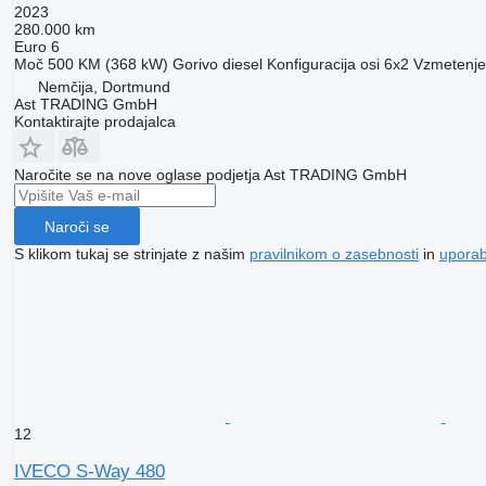
2023
280.000 km
Euro 6
Moč
500 KM (368 kW)
Gorivo
diesel
Konfiguracija osi
6x2
Vzmetenje
Nemčija, Dortmund
Ast TRADING GmbH
Kontaktirajte prodajalca
Naročite se na nove oglase podjetja Ast TRADING GmbH
Naroči se
S klikom tukaj se strinjate z našim
pravilnikom o zasebnosti
in
upora
12
IVECO S-Way 480