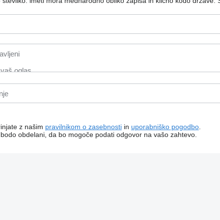
o številko: imeti mora mednarodno obliko zapisa in klicno kodo države.
rinjate z našim
pravilnikom o zasebnosti
in
uporabniško pogodbo
.
i bodo obdelani, da bo mogoče podati odgovor na vašo zahtevo.