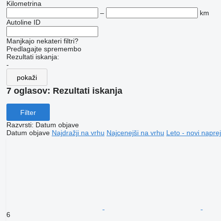
Kilometrina
–
km
Autoline ID
Manjkajo nekateri filtri?
Predlagajte spremembo
Rezultati iskanja:
-
pokaži
7 oglasov:
Rezultati iskanja
Filter
Razvrsti
:
Datum objave
Datum objave
Najdražji na vrhu
Najcenejši na vrhu
Leto - novi naprej
6