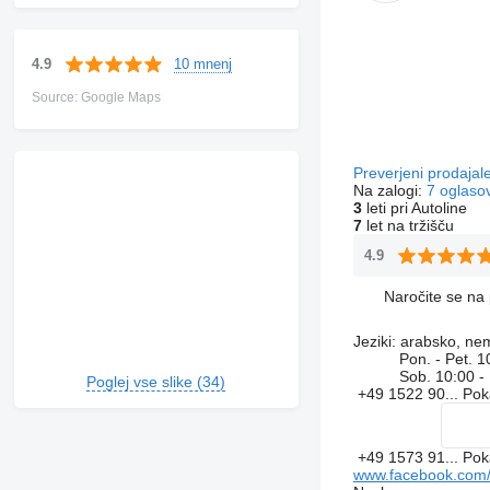
10 mnenj
4.9
Source: Google Maps
Preverjeni prodajal
Na zalogi:
7 oglaso
3
leti pri Autoline
7
let na tržišču
4.9
Naročite se na 
Jeziki:
arabsko, nem
Pon. - Pet.
1
Sob.
10:00 -
Poglej vse slike (34)
+49 1522 90...
Pok
+49 1573 91...
Pok
www.facebook.com/