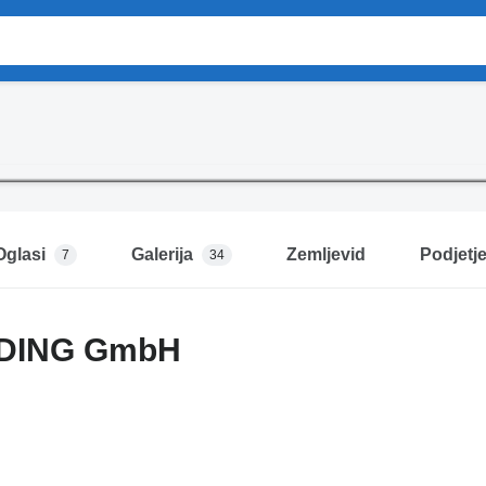
Oglasi
Galerija
Zemljevid
Podjetj
7
34
ADING GmbH