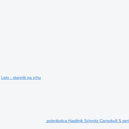
Leto - starejši na vrhu
polprikolica hladilnik Schmitz Cargobull S-ser