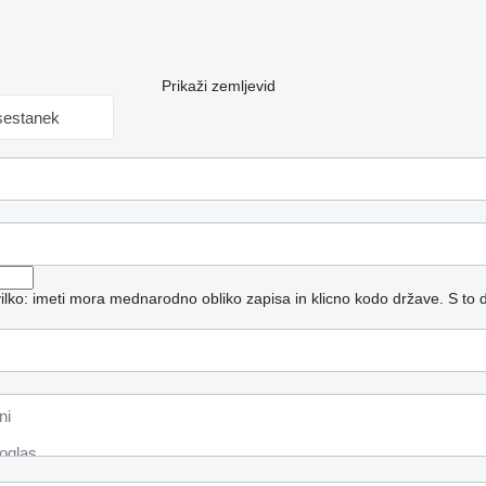
Prikaži zemljevid
sestanek
vilko: imeti mora mednarodno obliko zapisa in klicno kodo države.
S to 