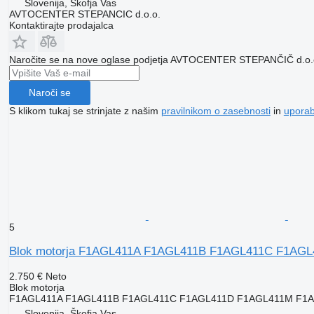
Slovenija, Škofja Vas
AVTOCENTER STEPANCIC d.o.o.
Kontaktirajte prodajalca
Naročite se na nove oglase podjetja AVTOCENTER STEPANČIČ d.o.
Naroči se
S klikom tukaj se strinjate z našim
pravilnikom o zasebnosti
in
upora
5
Blok motorja F1AGL411A F1AGL411B F1AGL411C F1AGL4
2.750 €
Neto
Blok motorja
F1AGL411A F1AGL411B F1AGL411C F1AGL411D F1AGL411M F1
Slovenija, Škofja Vas