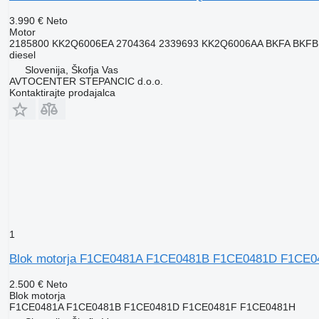
3.990 €
Neto
Motor
2185800 KK2Q6006EA 2704364 2339693 KK2Q6006AA BKFA BKFB
diesel
Slovenija, Škofja Vas
AVTOCENTER STEPANCIC d.o.o.
Kontaktirajte prodajalca
1
Blok motorja F1CE0481A F1CE0481B F1CE0481D F1CE0481
2.500 €
Neto
Blok motorja
F1CE0481A F1CE0481B F1CE0481D F1CE0481F F1CE0481H