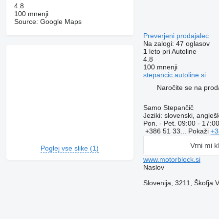
4.8
100 mnenji
Source: Google Maps
Preverjeni prodajalec
Na zalogi:
47 oglasov
1
leto pri Autoline
4.8
100 mnenji
stepancic.autoline.si
Naročite se na prod
Samo Stepančič
Jeziki:
slovenski, anglešk
Pon. - Pet.
09:00 - 17:0
+386 51 33...
Pokaži
+3
Vrni mi k
Poglej vse slike (1)
www.motorblock.si
Naslov
Slovenija, 3211, Škofja V