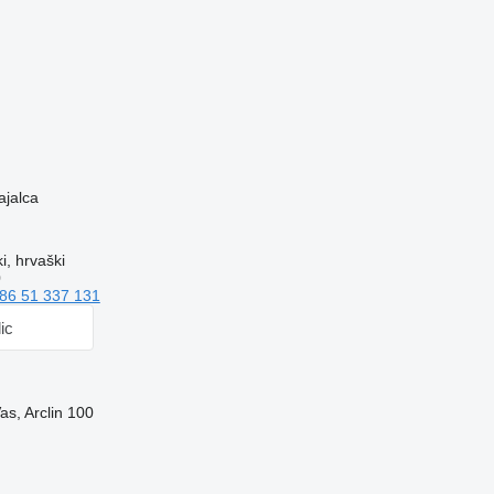
ajalca
i, hrvaški
0
86 51 337 131
lic
as, Arclin 100