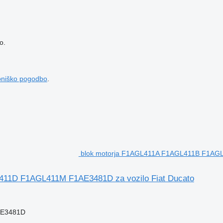
o.
bniško pogodbo
.
blok motorja F1AGL411A F1AGL411B F1AGL
11D F1AGL411M F1AE3481D za vozilo Fiat Ducato
AE3481D