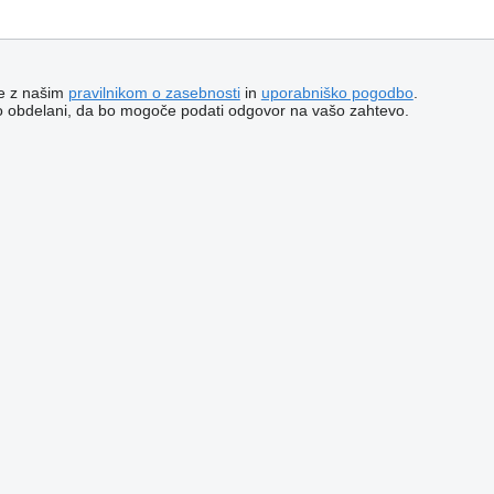
te z našim
pravilnikom o zasebnosti
in
uporabniško pogodbo
.
o obdelani, da bo mogoče podati odgovor na vašo zahtevo.