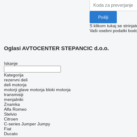
S klikom tukaj se strinja
Vaši osebni podatki bod
Oglasi AVTOCENTER STEPANCIC d.o.o.
Iskanje
Kategorija
rezervni deli
deli motorja
motorji
glave motorja
bloki motorja
transmisiji
menjalniki
Znamka
Alfa Romeo
Stelvio
Citroen
C-series
Jumper
Jumpy
Fiat
Ducato