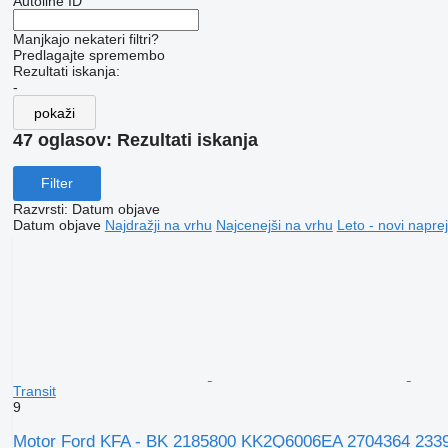
Autoline ID
Manjkajo nekateri filtri?
Predlagajte spremembo
Rezultati iskanja:
-
pokaži
47 oglasov:
Rezultati iskanja
Filter
Razvrsti
:
Datum objave
Datum objave
Najdražji na vrhu
Najcenejši na vrhu
Leto - novi naprej
Transit
9
Motor Ford KFA - BK 2185800 KK2Q6006EA 2704364 233