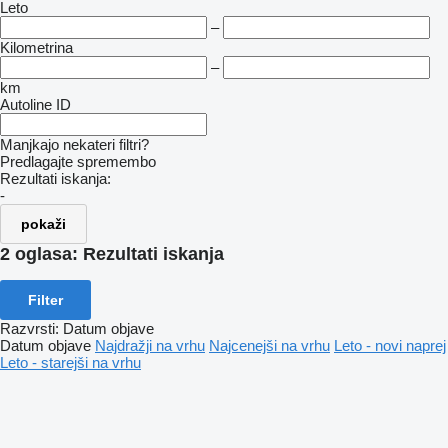
Leto
–
Kilometrina
–
km
Autoline ID
Manjkajo nekateri filtri?
Predlagajte spremembo
Rezultati iskanja:
-
pokaži
2 oglasa:
Rezultati iskanja
Filter
Razvrsti
:
Datum objave
Datum objave
Najdražji na vrhu
Najcenejši na vrhu
Leto - novi naprej
Leto - starejši na vrhu