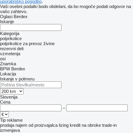
uporabniško pogodbo
.
Vaši osebni podatki bodo obdelani, da bo mogoče podati odgovor na
vašo zahtevo.
Oglasi Berdex
Iskanje
Kategorija
polprikolice
polprikolice za prevoz živine
rezervni deli
vzmetenja
osi
Znamka
BPW
Berdex
Lokacija
Iskanje v polmeru
Slovenija
Cena
–
Tip reklame
prodaja
najem
od proizvajalca
lizing
kredit
na obroke
trade-in
izmenjava