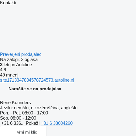
Kontakti
Preverjeni prodajalec
Na zalogi:
2 oglasa
3
leti pri Autoline
4.9
49 mnenj
site1713347834578724573.autoline.nl
Naročite se na prodajalca
René Kuunders
Jeziki:
nemški, nizozémščina, angleški
Pon. - Pet.
08:00 - 17:00
Sob.
08:00 - 12:00
+31 6 336...
Pokaži
+31 6 33604260
Vrni mi klic