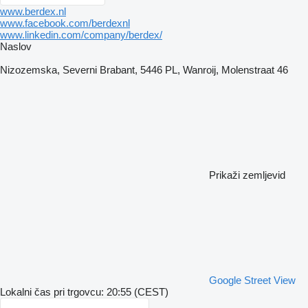
www.berdex.nl
www.facebook.com/berdexnl
www.linkedin.com/company/berdex/
Naslov
Nizozemska, Severni Brabant, 5446 PL, Wanroij, Molenstraat 46
Prikaži zemljevid
Google Street View
Lokalni čas pri trgovcu: 20:55 (CEST)