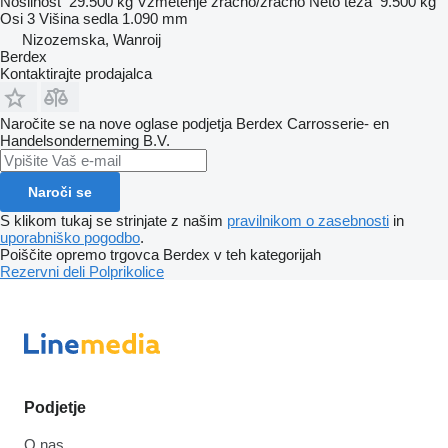
Nosilnost
29.500 kg
Vzmetenje
zračno/zračno
Neto teža
9.500 kg
Osi
3
Višina sedla
1.090 mm
Nizozemska, Wanroij
Berdex
Kontaktirajte prodajalca
Naročite se na nove oglase podjetja Berdex Carrosserie- en
Handelsonderneming B.V.
Naroči se
S klikom tukaj se strinjate z našim
pravilnikom o zasebnosti
in
uporabniško pogodbo
.
Poiščite opremo trgovca Berdex v teh kategorijah
Rezervni deli
Polprikolice
Podjetje
O nas