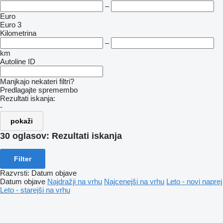
–
Euro
Euro 3
Kilometrina
–
km
Autoline ID
Manjkajo nekateri filtri?
Predlagajte spremembo
Rezultati iskanja:
-
pokaži
30 oglasov:
Rezultati iskanja
Filter
Razvrsti
:
Datum objave
Datum objave
Najdražji na vrhu
Najcenejši na vrhu
Leto - novi naprej
Leto - starejši na vrhu