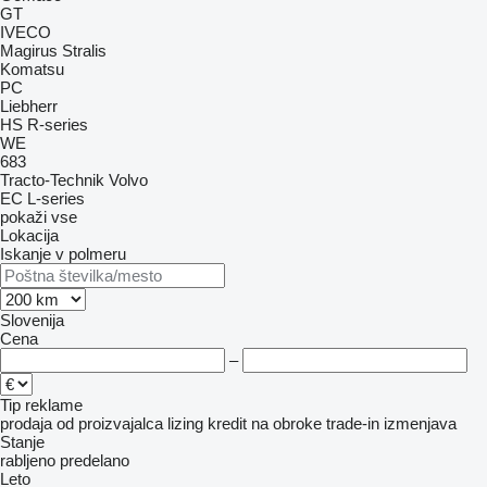
GT
IVECO
Magirus
Stralis
Komatsu
PC
Liebherr
HS
R-series
WE
683
Tracto-Technik
Volvo
EC
L-series
pokaži vse
Lokacija
Iskanje v polmeru
Slovenija
Cena
–
Tip reklame
prodaja
od proizvajalca
lizing
kredit
na obroke
trade-in
izmenjava
Stanje
rabljeno
predelano
Leto