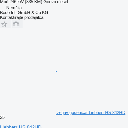
Moč
246 kW (335 KM)
Gorivo
diesel
Nemčija
Bodo Int. GmbH & Co KG
Kontaktirajte prodajalca
žerjav goseničar Liebherr HS 842HD
25
Liebherr HS 842HD