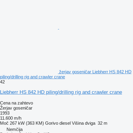
žerjav goseničar Liebherr HS 842 HD
piling/drilling rig and crawler crane
42
Liebherr HS 842 HD piling/drilling rig and crawler crane
Cena na zahtevo
Žerjav goseničar
1993
11.600 m/h
Moč
267 kW (363 KM)
Gorivo
diesel
Višina dviga
32 m
Nemčija