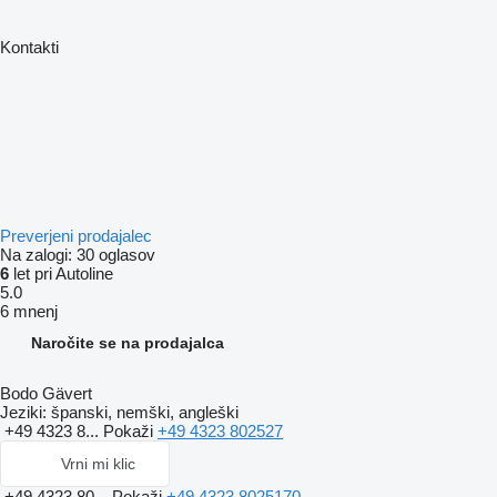
Kontakti
Preverjeni prodajalec
Na zalogi:
30 oglasov
6
let pri Autoline
5.0
6 mnenj
Naročite se na prodajalca
Bodo Gävert
Jeziki:
španski, nemški, angleški
+49 4323 8...
Pokaži
+49 4323 802527
Vrni mi klic
+49 4323 80...
Pokaži
+49 4323 8025170