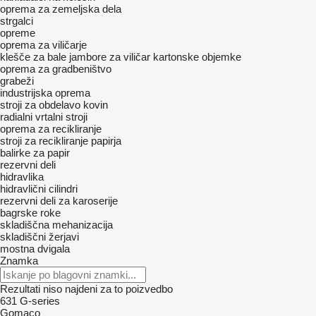
oprema za zemeljska dela
strgalci
opreme
oprema za viličarje
klešče za bale
jambore za viličar
kartonske objemke
oprema za gradbeništvo
grabeži
industrijska oprema
stroji za obdelavo kovin
radialni vrtalni stroji
oprema za recikliranje
stroji za recikliranje papirja
balirke za papir
rezervni deli
hidravlika
hidravlični cilindri
rezervni deli za karoserije
bagrske roke
skladiščna mehanizacija
skladiščni žerjavi
mostna dvigala
Znamka
Rezultati niso najdeni za to poizvedbo
631
G-series
Gomaco