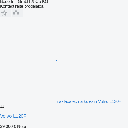
Bodo Int. GmbH & Co KG
Kontaktirajte prodajalca
nakladalec na kolesih Volvo L120F
11
Volvo L120F
39.000 €
Neto