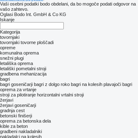
Vaši osebni podatki bodo obdelani, da bo mogoče podati odgovor na
vašo zahtevo.
Oglasi Bodo Int. GmbH & Co KG
Iskanje
Kategorija
tovornjaki
tovornjaki tovorne ploščadi
opreme
komunalna oprema
snežni plugi
letališka oprema
letališki pometalni stroji
gradbena mehanizacija
bagri
bagri goseničarji
bagri z dolgo roko
bagri na kolesih
plavajoči bagri
oprema za vrtanje
stroji za pilotiranje
horizontalni vrtalni stroji
žerjavi
žerjavi goseničarji
gradnja cest
betonski finišerji
oprema za betonska dela
kible za beton
gradbeni nakladalniki
nakladalci na kolesih