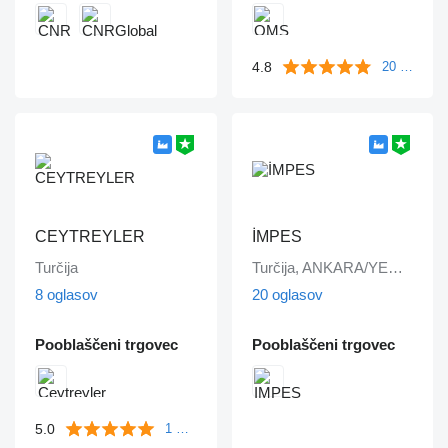
4.8
20 mnenj
CEYTREYLER
İMPES
Turčija
Turčija, ANKARA/YENİMAHALLE
8 oglasov
20 oglasov
Pooblaščeni trgovec
Pooblaščeni trgovec
5.0
1 mnenje