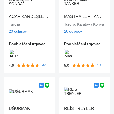
ACAR KARDEŞLER SONDAJ
MASTRAİLER TANKER
Turčija
Turčija, Karatay / Konya
20 oglasov
20 oglasov
Pooblaščeni trgovec
Pooblaščeni trgovec
4.6
5.0
92 mnenj
104 mnenji
UĞURMAK
REİS TREYLER