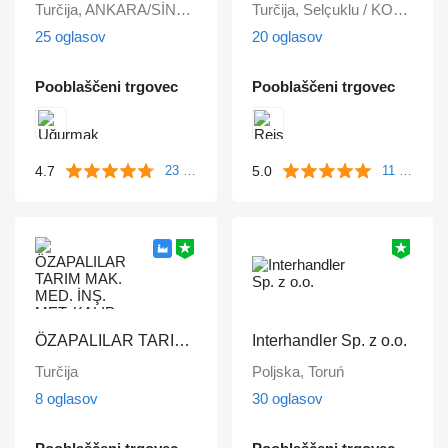
Turčija, ANKARA/SİNCAN
Turčija, Selçuklu / KONYA
25 oglasov
20 oglasov
Pooblaščeni trgovec
Pooblaščeni trgovec
4.7
5.0
23 mnenj
11 mnenj
ÖZAPALILAR TARIM MAK. MED. İNŞ. MET. KALIP DÖKÜM SAN. LTD. ŞTİ.
Interhandler Sp. z o.o.
Turčija
Poljska, Toruń
8 oglasov
30 oglasov