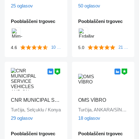
25 oglasov
50 oglasov
Pooblaščeni trgovec
Pooblaščeni trgovec
4.6
5.0
10 mnenj
21 mnenj
CNR MUNICIPAL SERVICE VEHICLES AND ON VEHICLE EQUIPMENT INDUSTRY TRADE LIMITED COMPANY
OMS VİBRO
Turčija, Selçuklu / Konya
Turčija, ANKARA/SİNCAN
29 oglasov
18 oglasov
Pooblaščeni trgovec
Pooblaščeni trgovec