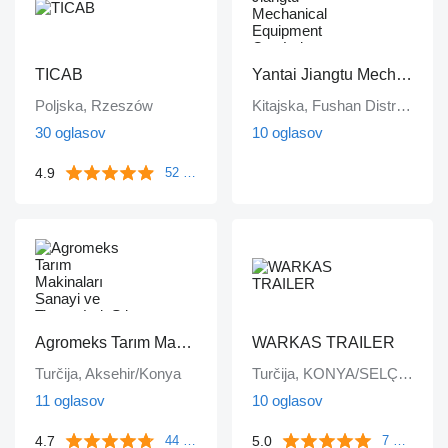
TICAB
Yantai Jiangtu Mechanical Equipment Co., Ltd
Poljska, Rzeszów
Kitajska, Fushan District, Shandong Province, Yantai
30 oglasov
10 oglasov
4.9
52 mnenj
Agromeks Tarım Makinaları Sanayi ve Ticaret Ltd. Şti.
WARKAS TRAILER
Turčija, Aksehir/Konya
Turčija, KONYA/SELÇUKLU
11 oglasov
10 oglasov
4.7
5.0
44 mnenj
7 mnenj