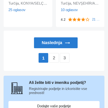
Turčija, KONYA/SELÇUKLU
Turčija, NEVŞEHİR/ACIGÖL
25 oglasov
10 oglasov
4.2
21 mnenj
Naslednja
2
3
1
Ali želite biti v imeniku podjetij?
Registrirajte podjetje in izkoristite vse
prednosti!
Dodajte vaše podjetje