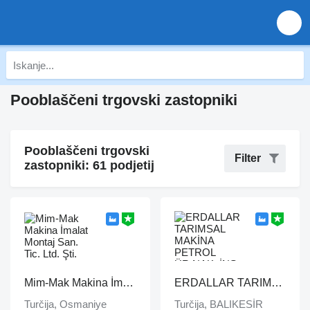
Pooblaščeni trgovski zastopniki
Pooblaščeni trgovski
Filter
zastopniki: 61 podjetij
Mim-Mak Makina İmalat Montaj San. Tic. Ltd. Şti.
ERDALLAR TARIMSAL MAKİNA PETROL ÜR.NAK. İNŞ. HAYV. SAN. VE TİC. LTD ŞTİ
Turčija, Osmaniye
Turčija, BALIKESİR