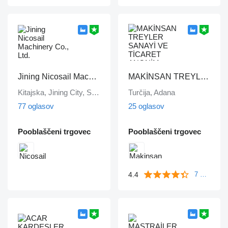
Jining Nicosail Machinery Co., Ltd.
MAKİNSAN TREYLER SANAYİ VE TİCARET ANONİM ŞİRKETİ
Kitajska, Jining City, Shandong Province
Turčija, Adana
77 oglasov
25 oglasov
Pooblaščeni trgovec
Pooblaščeni trgovec
4.4
7 mnenj