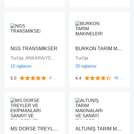
NGS TRANSMİKSER
BURKON TARIM MAKINELERI
Turčija, ANKARA/YENİMAHALLE
Turčija
10 oglasov
20 oglasov
5.0
4.4
4 mnenji
56 mnenj
MS DORSE TREYLER VE EKİPMANLARI SANAYİ VE TİCARET LTD STİ
ALTUNİŞ TARIM MAKİNALARI VE SANAYİ TİCARET LİMİTED ŞİRKETİ