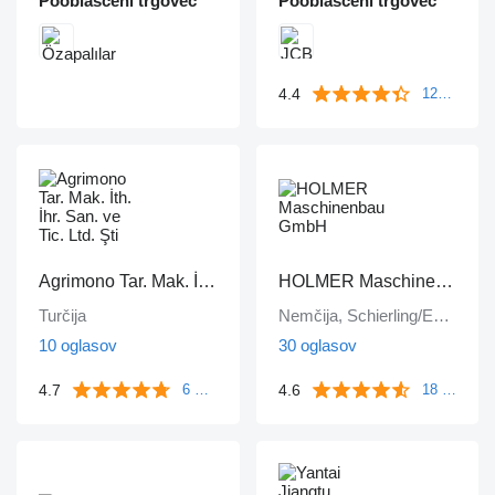
Pooblaščeni trgovec
Pooblaščeni trgovec
4.4
125 mnenj
Agrimono Tar. Mak. İth. İhr. San. ve Tic. Ltd. Şti
HOLMER Maschinenbau GmbH
Turčija
Nemčija, Schierling/Eggmühl
10 oglasov
30 oglasov
4.7
4.6
6 mnenj
18 mnenj