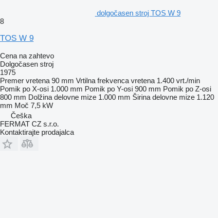
dolgočasen stroj TOS W 9
8
TOS W 9
Cena na zahtevo
Dolgočasen stroj
1975
Premer vretena
90 mm
Vrtilna frekvenca vretena
1.400 vrt./min
Pomik po X-osi
1.000 mm
Pomik po Y-osi
900 mm
Pomik po Z-osi
800 mm
Dolžina delovne mize
1.000 mm
Širina delovne mize
1.120
mm
Moč
7,5 kW
Češka
FERMAT CZ s.r.o.
Kontaktirajte prodajalca