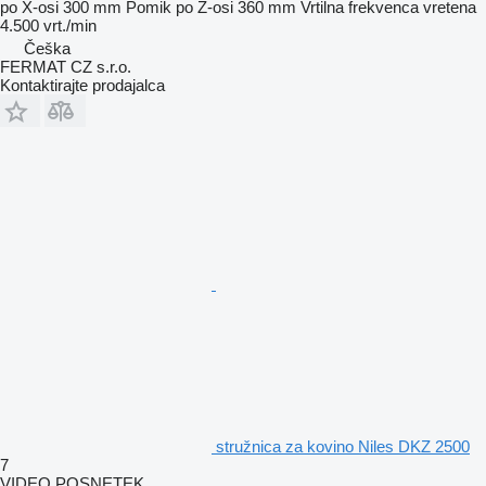
po X-osi
300 mm
Pomik po Z-osi
360 mm
Vrtilna frekvenca vretena
4.500 vrt./min
Češka
FERMAT CZ s.r.o.
Kontaktirajte prodajalca
stružnica za kovino Niles DKZ 2500
7
VIDEO POSNETEK