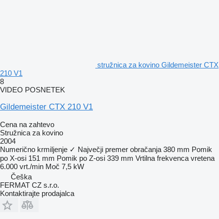
stružnica za kovino Gildemeister CTX
210 V1
8
VIDEO POSNETEK
Gildemeister CTX 210 V1
Cena na zahtevo
Stružnica za kovino
2004
Numerično krmiljenje
✓
Največji premer obračanja
380 mm
Pomik
po X-osi
151 mm
Pomik po Z-osi
339 mm
Vrtilna frekvenca vretena
6.000 vrt./min
Moč
7,5 kW
Češka
FERMAT CZ s.r.o.
Kontaktirajte prodajalca