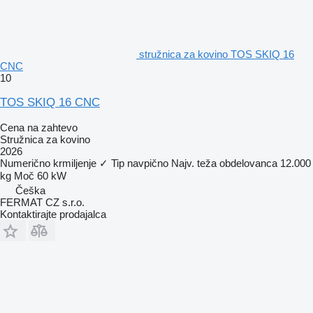
stružnica za kovino TOS SKIQ 16
CNC
10
TOS SKIQ 16 CNC
Cena na zahtevo
Stružnica za kovino
2026
Numerično krmiljenje
✓
Tip
navpično
Najv. teža obdelovanca
12.000
kg
Moč
60 kW
Češka
FERMAT CZ s.r.o.
Kontaktirajte prodajalca