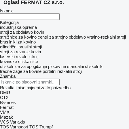
Oglasi FERMAT CZ s.r.o.
Iskanje
Kategorija
industrijska oprema
stroji za obdelavo kovin
stružnice za kovino
centri za strojno obdelavo
vrtalno-rezkalni stroji
brusilniki za kovino
cilindrični brusilni stroji
stroji za rezanje kovin
laserski rezalni stroji
kovinske stiskalnice
stiskalnice za upogibanje pločevine
štancalni stiskalniki
tračne žage za kovine
portalni rezkalni stroji
Znamka
Rezultati niso najdeni za to poizvedbo
DMG
CTX
B-series
Fermat
VMX
Mazak
VCS
Variaxis
TOS Varnsdorf
TOS
Trumpf