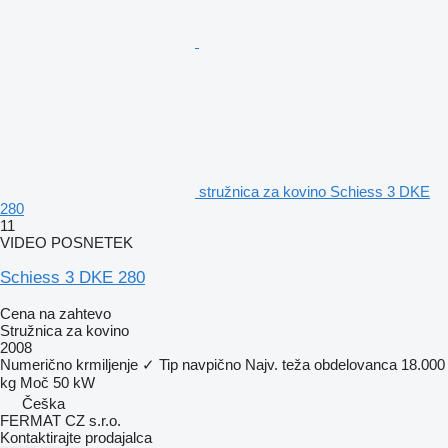
stružnica za kovino Schiess 3 DKE
280
11
VIDEO POSNETEK
Schiess 3 DKE 280
Cena na zahtevo
Stružnica za kovino
2008
Numerično krmiljenje
✓
Tip
navpično
Najv. teža obdelovanca
18.000
kg
Moč
50 kW
Češka
FERMAT CZ s.r.o.
Kontaktirajte prodajalca