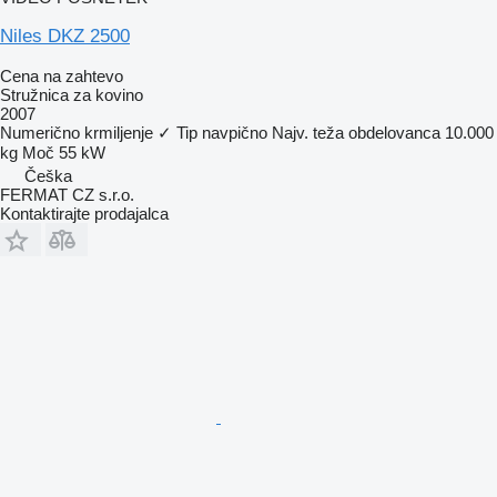
Niles DKZ 2500
Cena na zahtevo
Stružnica za kovino
2007
Numerično krmiljenje
✓
Tip
navpično
Najv. teža obdelovanca
10.000
kg
Moč
55 kW
Češka
FERMAT CZ s.r.o.
Kontaktirajte prodajalca