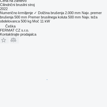
Cena na zahtevo
Cilindrični brusilni stroj
2022
Numerično krmiljenje
✓
Dolžina brušenja
2.000 mm
Najv. premer
brušenja
500 mm
Premer brusilnega koluta
500 mm
Najv. teža
obdelovanca
500 kg
Moč
11 kW
Češka
FERMAT CZ s.r.o.
Kontaktirajte prodajalca