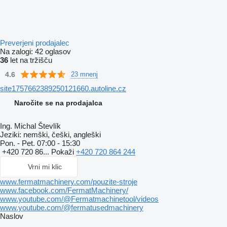
Preverjeni prodajalec
Na zalogi:
42 oglasov
36
let na tržišču
4.6
23 mnenj
site1757662389250121660.autoline.cz
Naročite se na prodajalca
Ing. Michal Števlík
Jeziki:
nemški, češki, angleški
Pon. - Pet.
07:00 - 15:30
+420 720 86...
Pokaži
+420 720 864 244
Vrni mi klic
www.fermatmachinery.com/pouzite-stroje
www.facebook.com/FermatMachinery/
www.youtube.com/@Fermatmachinetool/videos
www.youtube.com/@fermatusedmachinery
Naslov