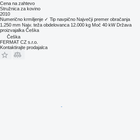
Cena na zahtevo
Stružnica za kovino
2010
Numerično krmiljenje
✓
Tip
navpično
Največji premer obračanja
1.250 mm
Najv. teža obdelovanca
12.000 kg
Moč
40 kW
Država
proizvajalka
Češka
Češka
FERMAT CZ s.r.o.
Kontaktirajte prodajalca