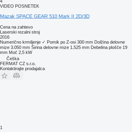
4
VIDEO POSNETEK
Mazak SPACE GEAR 510 Mark II 2D/3D
Cena na zahtevo
Laserski rezalni stroj
2016
Numerično krmiljenje
✓
Pomik po Z-osi
300 mm
Dolžina delovne
mize
3.050 mm
Širina delovne mize
1.525 mm
Debelina plošče
19
mm
Moč
2,5 kW
Češka
FERMAT CZ s.r.o.
Kontaktirajte prodajalca
1