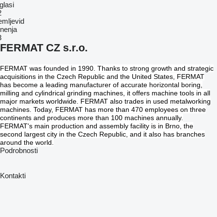
glasi
2
emljevid
nenja
3
FERMAT CZ s.r.o.
F
ERMAT was founded in 1990. Thanks to strong growth and strategic
acquisitions in the Czech Republic and the United States, FERMAT
has become a leading manufacturer of
a
ccurate
horizontal boring,
milling and cylindrical grinding machines,
it
offer
s
machine tools in all
major markets worldwide. FERMAT also trades in used metalworking
machines. Today, FERMAT has more than 470 employees on three
continents and produces more than 100 machines annually.
FERMAT's main production and assembly facility is in Brno, the
second largest city in the Czech Republic, and it also has branches
around the world.
Podrobnosti
Kontakti