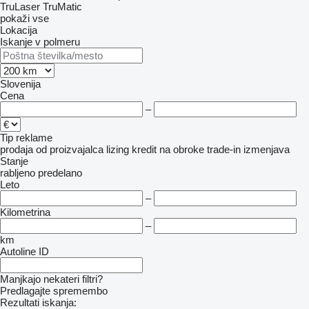
TruLaser
TruMatic
pokaži vse
Lokacija
Iskanje v polmeru
Slovenija
Cena
–
Tip reklame
prodaja
od proizvajalca
lizing
kredit
na obroke
trade-in
izmenjava
Stanje
rabljeno
predelano
Leto
–
Kilometrina
–
km
Autoline ID
Manjkajo nekateri filtri?
Predlagajte spremembo
Rezultati iskanja: