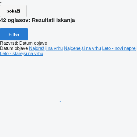
-
pokaži
42 oglasov:
Rezultati iskanja
Filter
Razvrsti
:
Datum objave
Datum objave
Najdražji na vrhu
Najcenejši na vrhu
Leto - novi naprej
Leto - starejši na vrhu