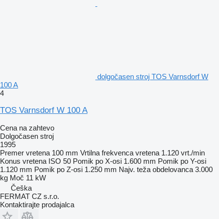
dolgočasen stroj TOS Varnsdorf W
100 A
4
TOS Varnsdorf W 100 A
Cena na zahtevo
Dolgočasen stroj
1995
Premer vretena
100 mm
Vrtilna frekvenca vretena
1.120 vrt./min
Konus vretena
ISO 50
Pomik po X-osi
1.600 mm
Pomik po Y-osi
1.120 mm
Pomik po Z-osi
1.250 mm
Najv. teža obdelovanca
3.000
kg
Moč
11 kW
Češka
FERMAT CZ s.r.o.
Kontaktirajte prodajalca