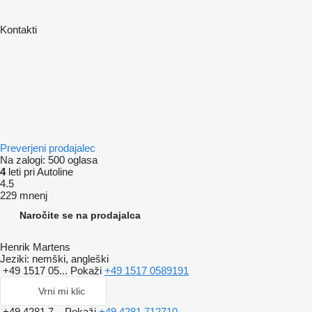
Kontakti
Preverjeni prodajalec
Na zalogi:
500 oglasa
4
leti pri Autoline
4.5
229 mnenj
Naročite se na prodajalca
Henrik Martens
Jeziki:
nemški, angleški
+49 1517 05...
Pokaži
+49 1517 0589191
Vrni mi klic
+49 4281 7...
Pokaži
+49 4281 712710