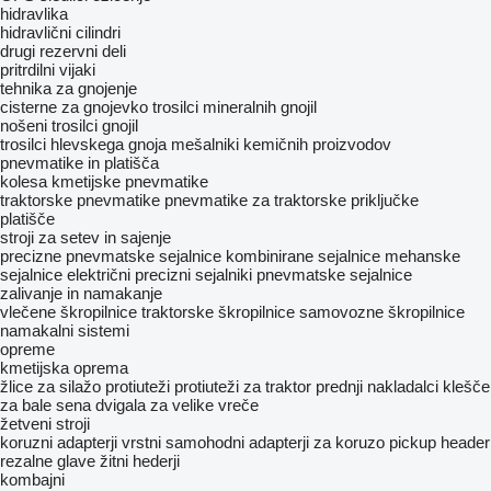
hidravlika
hidravlični cilindri
drugi rezervni deli
pritrdilni vijaki
tehnika za gnojenje
cisterne za gnojevko
trosilci mineralnih gnojil
nošeni trosilci gnojil
trosilci hlevskega gnoja
mešalniki kemičnih proizvodov
pnevmatike in platišča
kolesa
kmetijske pnevmatike
traktorske pnevmatike
pnevmatike za traktorske priključke
platišče
stroji za setev in sajenje
precizne pnevmatske sejalnice
kombinirane sejalnice
mehanske
sejalnice
električni precizni sejalniki
pnevmatske sejalnice
zalivanje in namakanje
vlečene škropilnice
traktorske škropilnice
samovozne škropilnice
namakalni sistemi
opreme
kmetijska oprema
žlice za silažo
protiuteži
protiuteži za traktor
prednji nakladalci
klešče
za bale sena
dvigala za velike vreče
žetveni stroji
koruzni adapterji
vrstni samohodni adapterji za koruzo
pickup header
rezalne glave
žitni hederji
kombajni