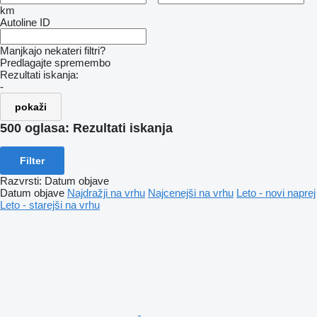
km
Autoline ID
Manjkajo nekateri filtri?
Predlagajte spremembo
Rezultati iskanja:
-
pokaži
500 oglasa:
Rezultati iskanja
Filter
Razvrsti
:
Datum objave
Datum objave
Najdražji na vrhu
Najcenejši na vrhu
Leto - novi naprej
Leto - starejši na vrhu