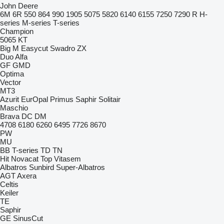
John Deere
6M
6R
550
864
990
1905
5075
5820
6140
6155
7250
7290 R
H-
series
M-series
T-series
Champion
5065
KT
Big M
Easycut
Swadro
ZX
Duo Alfa
GF
GMD
Optima
Vector
MT3
Azurit
EurOpal
Primus
Saphir
Solitair
Maschio
Brava
DC
DM
4708
6180
6260
6495
7726
8670
PW
MU
BB
T-series
TD
TN
Hit
Novacat
Top
Vitasem
Albatros
Sunbird
Super-Albatros
AGT
Axera
Celtis
Keiler
TE
Saphir
GE
SinusCut