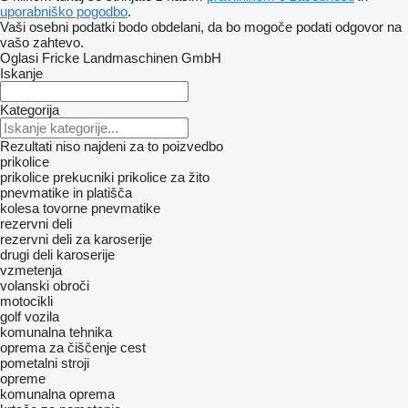
uporabniško pogodbo
.
Vaši osebni podatki bodo obdelani, da bo mogoče podati odgovor na
vašo zahtevo.
Oglasi Fricke Landmaschinen GmbH
Iskanje
Kategorija
Rezultati niso najdeni za to poizvedbo
prikolice
prikolice prekucniki
prikolice za žito
pnevmatike in platišča
kolesa
tovorne pnevmatike
rezervni deli
rezervni deli za karoserije
drugi deli karoserije
vzmetenja
volanski obroči
motocikli
golf vozila
komunalna tehnika
oprema za čiščenje cest
pometalni stroji
opreme
komunalna oprema