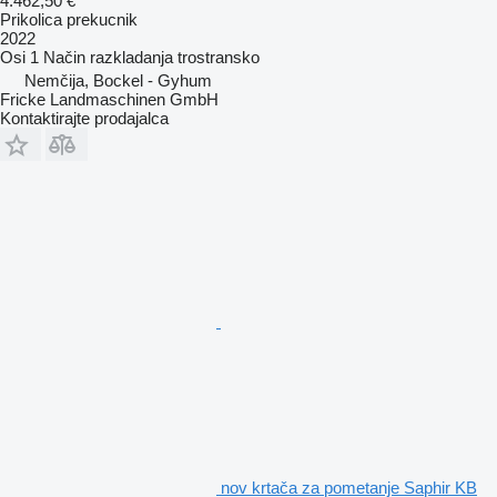
4.462,50 €
Prikolica prekucnik
2022
Osi
1
Način razkladanja
trostransko
Nemčija, Bockel - Gyhum
Fricke Landmaschinen GmbH
Kontaktirajte prodajalca
nov krtača za pometanje Saphir KB