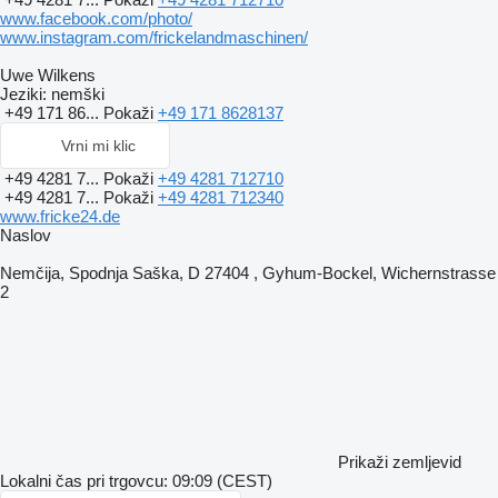
www.facebook.com/photo/
www.instagram.com/frickelandmaschinen/
Uwe Wilkens
Jeziki:
nemški
+49 171 86...
Pokaži
+49 171 8628137
Vrni mi klic
+49 4281 7...
Pokaži
+49 4281 712710
+49 4281 7...
Pokaži
+49 4281 712340
www.fricke24.de
Naslov
Nemčija, Spodnja Saška, D 27404 , Gyhum-Bockel, Wichernstrasse
2
Prikaži zemljevid
Lokalni čas pri trgovcu: 09:09 (CEST)