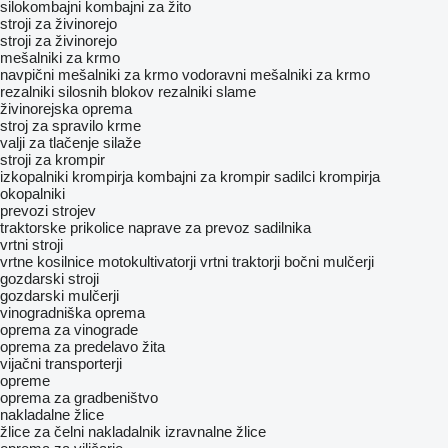
silokombajni
kombajni za žito
stroji za živinorejo
stroji za živinorejo
mešalniki za krmo
navpični mešalniki za krmo
vodoravni mešalniki za krmo
rezalniki silosnih blokov
rezalniki slame
živinorejska oprema
stroj za spravilo krme
valji za tlačenje silaže
stroji za krompir
izkopalniki krompirja
kombajni za krompir
sadilci krompirja
okopalniki
prevozi strojev
traktorske prikolice
naprave za prevoz sadilnika
vrtni stroji
vrtne kosilnice
motokultivatorji
vrtni traktorji
bočni mulčerji
gozdarski stroji
gozdarski mulčerji
vinogradniška oprema
oprema za vinograde
oprema za predelavo žita
vijačni transporterji
opreme
oprema za gradbeništvo
nakladalne žlice
žlice za čelni nakladalnik
izravnalne žlice