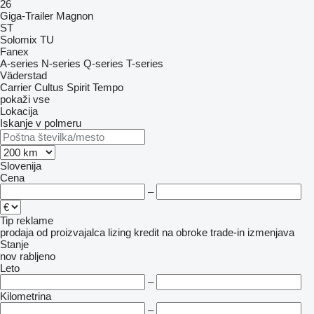
26
Giga-Trailer
Magnon
ST
Solomix
TU
Fanex
A-series
N-series
Q-series
T-series
Väderstad
Carrier
Cultus
Spirit
Tempo
pokaži vse
Lokacija
Iskanje v polmeru
Slovenija
Cena
–
Tip reklame
prodaja
od proizvajalca
lizing
kredit
na obroke
trade-in
izmenjava
Stanje
nov
rabljeno
Leto
–
Kilometrina
–