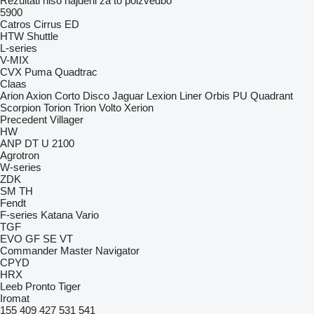
Rezultati niso najdeni za to poizvedbo
5900
Catros
Cirrus
ED
HTW
Shuttle
L-series
V-MIX
CVX
Puma
Quadtrac
Claas
Arion
Axion
Corto
Disco
Jaguar
Lexion
Liner
Orbis
PU
Quadrant
Scorpion
Torion
Trion
Volto
Xerion
Precedent
Villager
HW
ANP
DT
U 2100
Agrotron
W-series
ZDK
SM
TH
Fendt
F-series
Katana
Vario
TGF
EVO
GF
SE
VT
Commander
Master
Navigator
CPYD
HRX
Leeb
Pronto
Tiger
Iromat
155
409
427
531
541