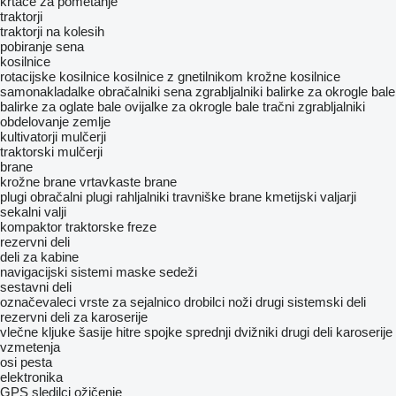
krtače za pometanje
traktorji
traktorji na kolesih
pobiranje sena
kosilnice
rotacijske kosilnice
kosilnice z gnetilnikom
krožne kosilnice
samonakladalke
obračalniki sena
zgrabljalniki
balirke za okrogle bale
balirke za oglate bale
ovijalke za okrogle bale
tračni zgrabljalniki
obdelovanje zemlje
kultivatorji
mulčerji
traktorski mulčerji
brane
krožne brane
vrtavkaste brane
plugi obračalni
plugi
rahljalniki
travniške brane
kmetijski valjarji
sekalni valji
kompaktor
traktorske freze
rezervni deli
deli za kabine
navigacijski sistemi
maske
sedeži
sestavni deli
označevaleci vrste za sejalnico
drobilci
noži
drugi sistemski deli
rezervni deli za karoserije
vlečne kljuke
šasije
hitre spojke
sprednji dvižniki
drugi deli karoserije
vzmetenja
osi
pesta
elektronika
GPS sledilci
ožičenje