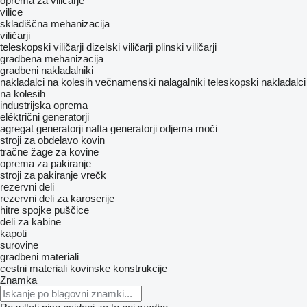
oprema za viličarje
vilice
skladiščna mehanizacija
viličarji
teleskopski viličarji
dizelski viličarji
plinski viličarji
gradbena mehanizacija
gradbeni nakladalniki
nakladalci na kolesih
večnamenski nalagalniki
teleskopski nakladalci
na kolesih
industrijska oprema
eléktrični generatorji
agregat generatorji nafta
generatorji odjema moči
stroji za obdelavo kovin
tračne žage za kovine
oprema za pakiranje
stroji za pakiranje vrečk
rezervni deli
rezervni deli za karoserije
hitre spojke
puščice
deli za kabine
kapoti
surovine
gradbeni materiali
cestni materiali
kovinske konstrukcije
Znamka