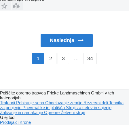
Naslednja
2
3
…
34
1
Poiščite opremo trgovca Fricke Landmaschinen GmbH v teh
kategorijah
Traktorji
Pobiranje sena
Obdelovanje zemlje
Rezervni deli
Tehnika
za gnojenje
Pnevmatike in platišča
Stroji za setev in sajenje
Zalivanje in namakanje
Opreme
Žetveni stroji
Glej tudi
Prodajalci Krone