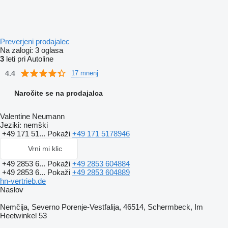
Preverjeni prodajalec
Na zalogi:
3 oglasa
3
leti pri Autoline
4.4
17 mnenj
Naročite se na prodajalca
Valentine Neumann
Jeziki:
nemški
+49 171 51...
Pokaži
+49 171 5178946
Vrni mi klic
+49 2853 6...
Pokaži
+49 2853 604884
+49 2853 6...
Pokaži
+49 2853 604889
hn-vertrieb.de
Naslov
Nemčija, Severno Porenje-Vestfalija, 46514, Schermbeck, Im
Heetwinkel 53