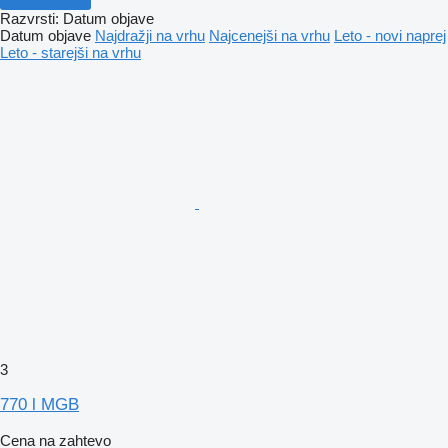
Razvrsti
:
Datum objave
Datum objave
Najdražji na vrhu
Najcenejši na vrhu
Leto - novi naprej
Leto - starejši na vrhu
3
770 l MGB
Cena na zahtevo