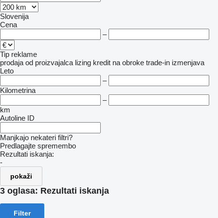
Slovenija
Cena
–
Tip reklame
prodaja
od proizvajalca
lizing
kredit
na obroke
trade-in
izmenjava
Leto
–
Kilometrina
–
km
Autoline ID
Manjkajo nekateri filtri?
Predlagajte spremembo
Rezultati iskanja:
-
pokaži
3 oglasa:
Rezultati iskanja
Filter