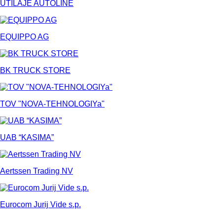
UTILAJE AUTOLINE
EQUIPPO AG
BK TRUCK STORE
TOV "NOVA-TEHNOLOGIYa"
UAB “KASIMA”
Aertssen Trading NV
Eurocom Jurij Vide s.p.