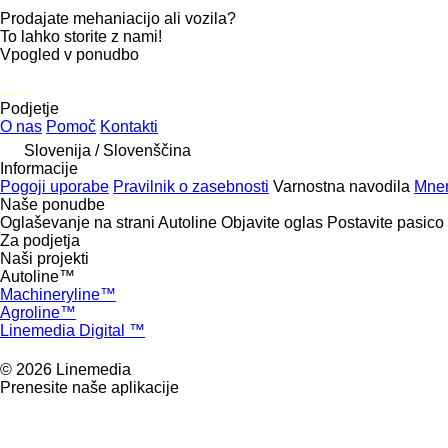
Prodajate mehaniacijo ali vozila?
To lahko storite z nami!
Vpogled v ponudbo
disallow-in-dsa
Podjetje
O nas
Pomoč
Kontakti
Slovenija / Slovenščina
Informacije
Pogoji uporabe
Pravilnik o zasebnosti
Varnostna navodila
Mnen
Naše ponudbe
Oglaševanje na strani Autoline
Objavite oglas
Postavite pasico
Za podjetja
Naši projekti
Autoline™
Machineryline™
Agroline™
Linemedia Digital ™
© 2026 Linemedia
Prenesite naše aplikacije