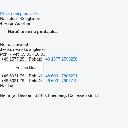
Preverjeni prodajalec
Na zalogi:
43 oglasov
4
leti pri Autoline
Naročite se na prodajalca
Romal Jaweed
Jeziki:
nemški, angleški
Pon. - Pet.
09:00 - 16:00
+49 1577 25...
Pokaži
+49 1577 2599258
Vrni mi klic
+49 6031 79...
Pokaži
+49 6031 7906201
+49 6031 79...
Pokaži
+49 6031 7907773
Naslov
Nemčija, Hessen, 61169, Friedberg, Raiffeisen str. 12