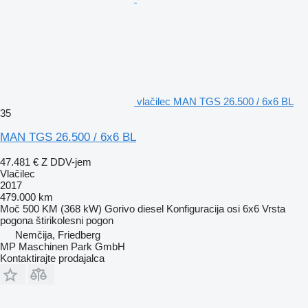
vlačilec MAN TGS 26.500 / 6x6 BL
35
MAN TGS 26.500 / 6x6 BL
47.481 €
Z DDV-jem
Vlačilec
2017
479.000 km
Moč
500 KM (368 kW)
Gorivo
diesel
Konfiguracija osi
6x6
Vrsta
pogona
štirikolesni pogon
Nemčija, Friedberg
MP Maschinen Park GmbH
Kontaktirajte prodajalca