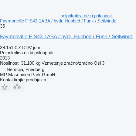
polprikolica nizki priklopnik
Faymonville F-S43-1ABA / hydr. Hubbed / Funk / Seilwinde
35
Faymonville F-S43-1ABA / hydr. Hubbed / Funk / Seilwinde
39.151 €
Z DDV-jem
Polprikolica nizki priklopnik
2013
Nosilnost
31.100 kg
Vzmetenje
zračno/zračno
Osi
3
Nemčija, Friedberg
MP Maschinen Park GmbH
Kontaktirajte prodajalca