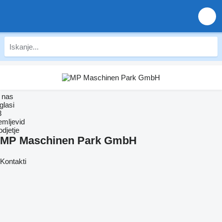
 nas
glasi
3
emljevid
djetje
MP Maschinen Park GmbH
Kontakti