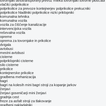
tovornjaki avtotransporterji
prevoz mleka
tovornjaki tovorne ploščadi
vlačilci
polprikolice
polprikolice za prevoze kontejnerjev
polprikolice prekucniki
polprikolice hladilniki
polprikolice nizki priklopniki
komunalna tehnika
komunalna vozila
vozila za čiščenje kanalizacije
intervencijska vozila
reševalna vozila
opreme
oprema za tovornjake in prikolice
dvigala
avtobusi
mestni avtobusi
cisterne
polpriklopniki cisterne
silo cisterne
prikolice
kontejnerske prikolice
gradbena mehanizacija
bagri
bagri na kolesih
mini bagri
stroji za kopanje jarkov
žerjavi
žerjavi goseničarji
mini žerjavi
gradnja cest
freze za asfalt
stroji za tlakovanje
gradbeni nakladalniki