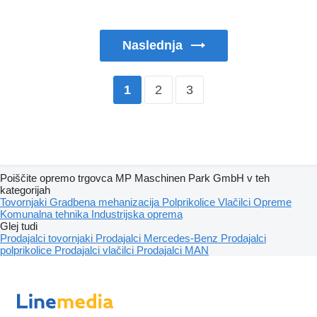
Naslednja
2
3
1
Poiščite opremo trgovca MP Maschinen Park GmbH v teh
kategorijah
Tovornjaki
Gradbena mehanizacija
Polprikolice
Vlačilci
Opreme
Komunalna tehnika
Industrijska oprema
Glej tudi
Prodajalci tovornjaki
Prodajalci Mercedes-Benz
Prodajalci
polprikolice
Prodajalci vlačilci
Prodajalci MAN