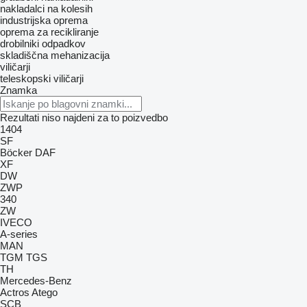
nakladalci na kolesih
industrijska oprema
oprema za recikliranje
drobilniki odpadkov
skladiščna mehanizacija
viličarji
teleskopski viličarji
Znamka
Rezultati niso najdeni za to poizvedbo
1404
SF
Böcker
DAF
XF
DW
ZWP
340
ZW
IVECO
A-series
MAN
TGM
TGS
TH
Mercedes-Benz
Actros
Atego
SCB