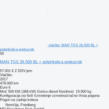
vlačilec MAN TGS 26.500 BL +
polprikolica prekucnik
50
MAN TGS 26.500 BL + polprikolica prekucnik
57.001 €
Z DDV-jem
Vlačilec
2017
478.000 km
Euro 6
Moč
500 KM (368 kW)
Gorivo
diesel
Nosilnost
19.900 kg
Konfiguracija osi
6x6
Vzmetenje
vzmetno/zračno
Vrsta pogona
Pogon na zadnja kolesa
Nemčija, Friedberg
MP Maschinen Park GmbH