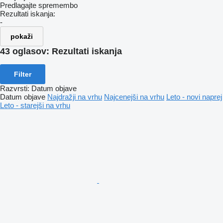
Predlagajte spremembo
Rezultati iskanja:
-
pokaži
43 oglasov:
Rezultati iskanja
Filter
Razvrsti
:
Datum objave
Datum objave
Najdražji na vrhu
Najcenejši na vrhu
Leto - novi naprej
Leto - starejši na vrhu