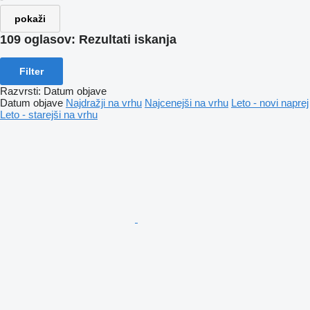
pokaži
109 oglasov:
Rezultati iskanja
Filter
Razvrsti
:
Datum objave
Datum objave
Najdražji na vrhu
Najcenejši na vrhu
Leto - novi naprej
Leto - starejši na vrhu