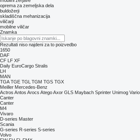
mobilni žerjave
oprema za zemeljska dela
buldožerji
skladiščna mehanizacija
viličarji
mobilne viličar
Znamka
Rezultati niso najdeni za to poizvedbo
1650
DAF
CF
LF
XF
Daily
EuroCargo
Stralis
LH
MAN
TGA
TGE
TGL
TGM
TGS
TGX
Meiller
Mercedes-Benz
Actros
Antos
Arocs
Atego
Axor
GLS
Maybach
Sprinter
Unimog
Vario
Canter
Canter
M4
Vivaro
D-series
Master
Scania
G-series
R-series
S-series
Volvo