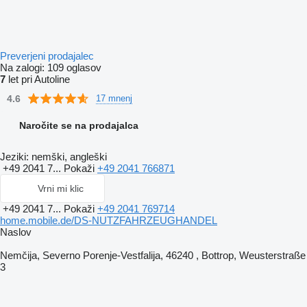
Preverjeni prodajalec
Na zalogi:
109 oglasov
7
let pri Autoline
4.6
17 mnenj
Naročite se na prodajalca
Jeziki:
nemški, angleški
+49 2041 7...
Pokaži
+49 2041 766871
Vrni mi klic
+49 2041 7...
Pokaži
+49 2041 769714
home.mobile.de/DS-NUTZFAHRZEUGHANDEL
Naslov
Nemčija, Severno Porenje-Vestfalija, 46240 , Bottrop, Weusterstraße
3