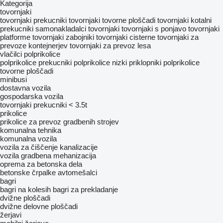
Kategorija
tovornjaki
tovornjaki prekucniki
tovornjaki tovorne ploščadi
tovornjaki kotalni
prekucniki
samonakladalci tovornjaki
tovornjaki s ponjavo
tovornjaki
platforme
tovornjaki zabojniki
tovornjaki cisterne
tovornjaki za
prevoze kontejnerjev
tovornjaki za prevoz lesa
vlačilci
polprikolice
polprikolice prekucniki
polprikolice nizki priklopniki
polprikolice
tovorne ploščadi
minibusi
dostavna vozila
gospodarska vozila
tovornjaki prekucniki < 3.5t
prikolice
prikolice za prevoz gradbenih strojev
komunalna tehnika
komunalna vozila
vozila za čiščenje kanalizacije
vozila
gradbena mehanizacija
oprema za betonska dela
betonske črpalke
avtomešalci
bagri
bagri na kolesih
bagri za prekladanje
dvižne ploščadi
dvižne delovne ploščadi
žerjavi