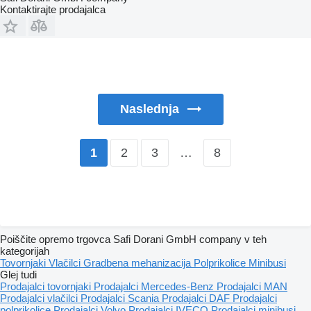
Kontaktirajte prodajalca
Naslednja
2
3
…
8
1
Poiščite opremo trgovca Safi Dorani GmbH company v teh
kategorijah
Tovornjaki
Vlačilci
Gradbena mehanizacija
Polprikolice
Minibusi
Glej tudi
Prodajalci tovornjaki
Prodajalci Mercedes-Benz
Prodajalci MAN
Prodajalci vlačilci
Prodajalci Scania
Prodajalci DAF
Prodajalci
polprikolice
Prodajalci Volvo
Prodajalci IVECO
Prodajalci minibusi