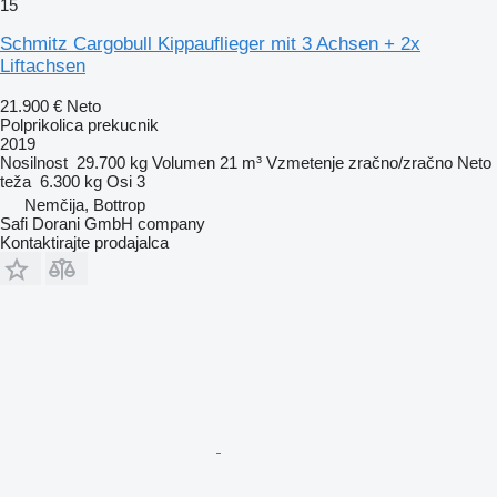
15
Schmitz Cargobull Kippauflieger mit 3 Achsen + 2x
Liftachsen
21.900 €
Neto
Polprikolica prekucnik
2019
Nosilnost
29.700 kg
Volumen
21 m³
Vzmetenje
zračno/zračno
Neto
teža
6.300 kg
Osi
3
Nemčija, Bottrop
Safi Dorani GmbH company
Kontaktirajte prodajalca