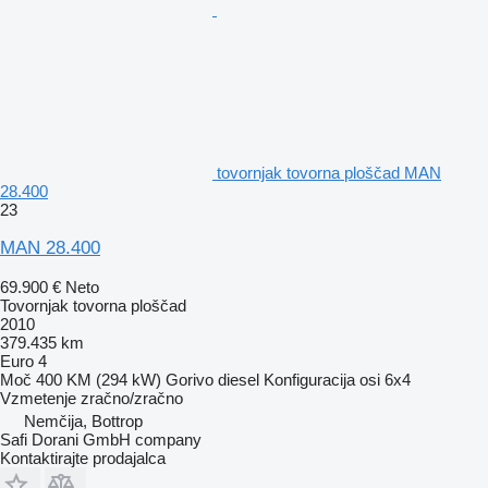
tovornjak tovorna ploščad MAN
28.400
23
MAN 28.400
69.900 €
Neto
Tovornjak tovorna ploščad
2010
379.435 km
Euro 4
Moč
400 KM (294 kW)
Gorivo
diesel
Konfiguracija osi
6x4
Vzmetenje
zračno/zračno
Nemčija, Bottrop
Safi Dorani GmbH company
Kontaktirajte prodajalca