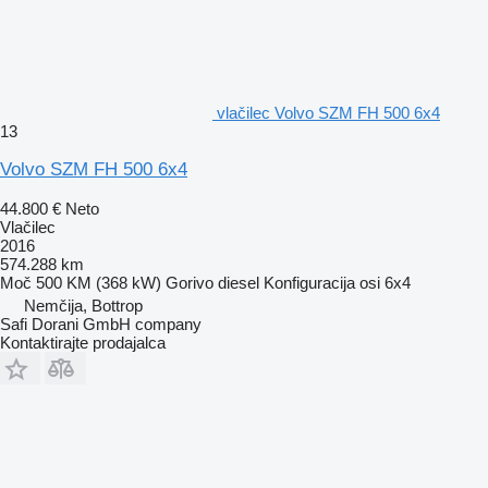
vlačilec Volvo SZM FH 500 6x4
13
Volvo SZM FH 500 6x4
44.800 €
Neto
Vlačilec
2016
574.288 km
Moč
500 KM (368 kW)
Gorivo
diesel
Konfiguracija osi
6x4
Nemčija, Bottrop
Safi Dorani GmbH company
Kontaktirajte prodajalca