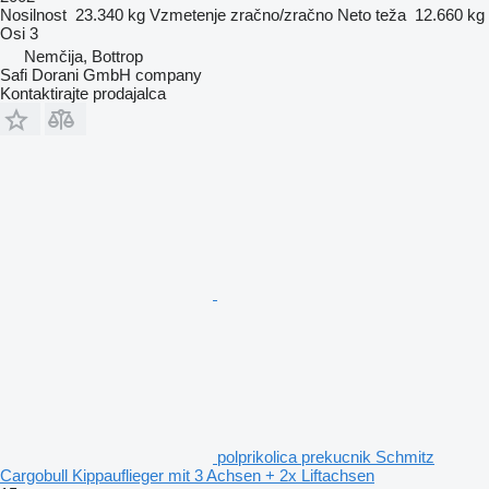
Nosilnost
23.340 kg
Vzmetenje
zračno/zračno
Neto teža
12.660 kg
Osi
3
Nemčija, Bottrop
Safi Dorani GmbH company
Kontaktirajte prodajalca
polprikolica prekucnik Schmitz
Cargobull Kippauflieger mit 3 Achsen + 2x Liftachsen