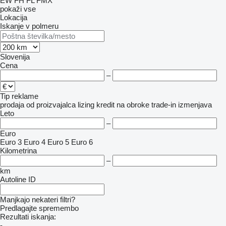
EW
FH
FL
FMX
pokaži vse
Lokacija
Iskanje v polmeru
Slovenija
Cena
–
Tip reklame
prodaja
od proizvajalca
lizing
kredit
na obroke
trade-in
izmenjava
Leto
–
Euro
Euro 3
Euro 4
Euro 5
Euro 6
Kilometrina
–
km
Autoline ID
Manjkajo nekateri filtri?
Predlagajte spremembo
Rezultati iskanja:
-