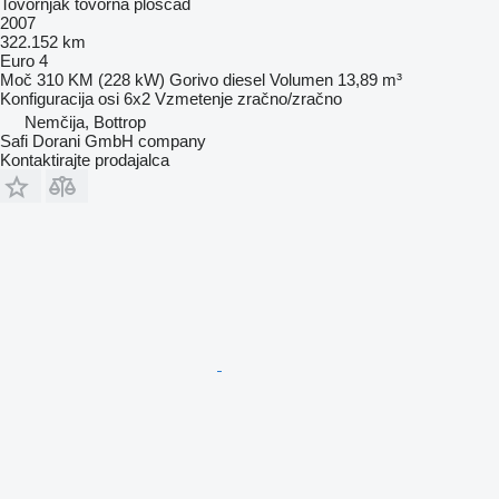
Tovornjak tovorna ploščad
2007
322.152 km
Euro 4
Moč
310 KM (228 kW)
Gorivo
diesel
Volumen
13,89 m³
Konfiguracija osi
6x2
Vzmetenje
zračno/zračno
Nemčija, Bottrop
Safi Dorani GmbH company
Kontaktirajte prodajalca