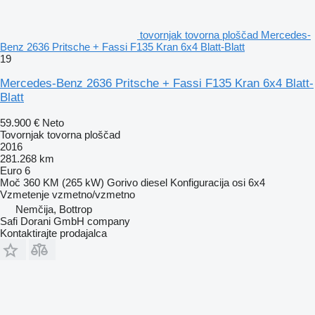
tovornjak tovorna ploščad Mercedes-
Benz 2636 Pritsche + Fassi F135 Kran 6x4 Blatt-Blatt
19
Mercedes-Benz 2636 Pritsche + Fassi F135 Kran 6x4 Blatt-
Blatt
59.900 €
Neto
Tovornjak tovorna ploščad
2016
281.268 km
Euro 6
Moč
360 KM (265 kW)
Gorivo
diesel
Konfiguracija osi
6x4
Vzmetenje
vzmetno/vzmetno
Nemčija, Bottrop
Safi Dorani GmbH company
Kontaktirajte prodajalca