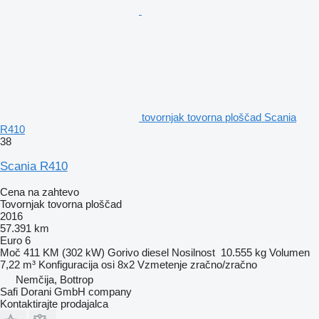
tovornjak tovorna ploščad Scania
R410
38
Scania R410
Cena na zahtevo
Tovornjak tovorna ploščad
2016
57.391 km
Euro 6
Moč
411 KM (302 kW)
Gorivo
diesel
Nosilnost
10.555 kg
Volumen
7,22 m³
Konfiguracija osi
8x2
Vzmetenje
zračno/zračno
Nemčija, Bottrop
Safi Dorani GmbH company
Kontaktirajte prodajalca