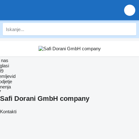
 nas
glasi
09
emljevid
djetje
nenja
7
Safi Dorani GmbH company
Kontakti