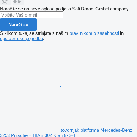
Naročite se na nove oglase podjetja Safi Dorani GmbH company
Naroči se
S klikom tukaj se strinjate z našim
pravilnikom o zasebnosti
in
uporabniško pogodbo
.
tovornjak platforma Mercedes-Benz
3253 Pritsche + HIAB 302 Kran 8x2-4