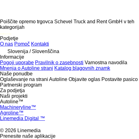
Poiščite opremo trgovca Schevel Truck and Rent GmbH v teh
kategorijah
disallow-in-dsa
Podjetje
O nas
Pomoč
Kontakti
Slovenija / Slovenščina
Informacije
Pogoji uporabe
Pravilnik o zasebnosti
Varnostna navodila
Mnenja o Autoline strani
Katalog blagovnih znamk
Naše ponudbe
Oglaševanje na strani Autoline
Objavite oglas
Postavite pasico
Partnerski program
Za podjetja
Naši projekti
Autoline™
Machineryline™
Agroline™
Linemedia Digital ™
© 2026 Linemedia
Prenesite naše aplikacije