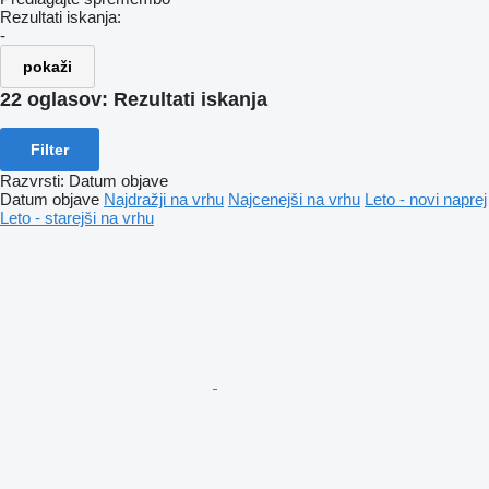
Rezultati iskanja:
-
pokaži
22 oglasov:
Rezultati iskanja
Filter
Razvrsti
:
Datum objave
Datum objave
Najdražji na vrhu
Najcenejši na vrhu
Leto - novi naprej
Leto - starejši na vrhu