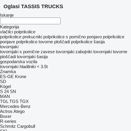
Oglasi TASSIS TRUCKS
Iskanje
Kategorija
vlačilci
polprikolice
polprikolice prekucniki
polprikolice s pomično ponjavo
polprikolice
ponjave
polprikolice tovorne ploščadi
polprikolice šasija
tovornjaki
tovornjaki s pomične zavese
tovornjaki zabojniki
tovornjaki tovorne
ploščadi
tovornjaki šasija
gospodarska vozila
tovornjaki hladilniki < 3.5t
Znamka
ES-GE
Krone
SD
Kögel
S 24
SN
MAN
TGL
TGS
TGX
Mercedes-Benz
Actros
Atego
Boxer
R-series
Schmitz Cargobull