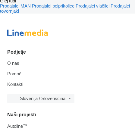
Glej tudi
Prodajalci MAN
Prodajalci polprikolice
Prodajalci vlačilci
Prodajalci
tovornjaki
Podjetje
O nas
Pomoč
Kontakti
Slovenija / Slovenščina
Naši projekti
Autoline™