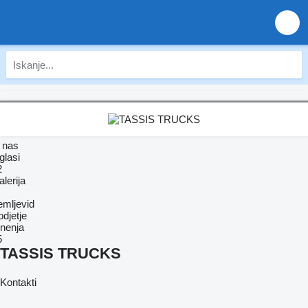
 nas
glasi
2
lerija
emljevid
djetje
nenja
5
TASSIS TRUCKS
Kontakti