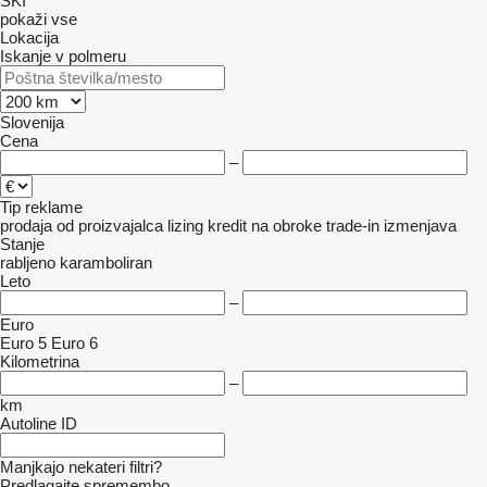
SKI
pokaži vse
Lokacija
Iskanje v polmeru
Slovenija
Cena
–
Tip reklame
prodaja
od proizvajalca
lizing
kredit
na obroke
trade-in
izmenjava
Stanje
rabljeno
karamboliran
Leto
–
Euro
Euro 5
Euro 6
Kilometrina
–
km
Autoline ID
Manjkajo nekateri filtri?
Predlagajte spremembo