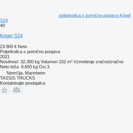
polprikolica s pomično ponjava Kögel
S24
40
Kögel S24
23.900 €
Neto
Polprikolica s pomično ponjava
2021
Nosilnost
32.350 kg
Volumen
102 m³
Vzmetenje
zračno/zračno
Neto teža
6.650 kg
Osi
3
Nemčija, Mannheim
TASSIS TRUCKS
Kontaktirajte prodajalca