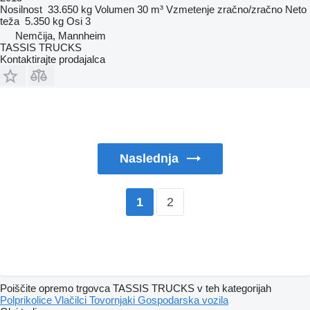
Nosilnost
33.650 kg
Volumen
30 m³
Vzmetenje
zračno/zračno
Neto
teža
5.350 kg
Osi
3
Nemčija, Mannheim
TASSIS TRUCKS
Kontaktirajte prodajalca
Naslednja
2
1
Poiščite opremo trgovca TASSIS TRUCKS v teh kategorijah
Polprikolice
Vlačilci
Tovornjaki
Gospodarska vozila