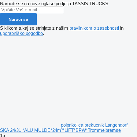
Naročite se na nove oglase podjetja TASSIS TRUCKS
Naroči se
S klikom tukaj se strinjate z našim
pravilnikom o zasebnosti
in
uporabniško pogodbo
.
polprikolica prekucnik Langendorf
SKA 24/31 *ALU MULDE*24m³*LIFT*BPW*Trommelbremse
15