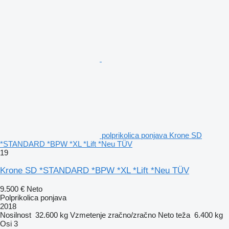
polprikolica ponjava Krone SD
*STANDARD *BPW *XL *Lift *Neu TÜV
19
Krone SD *STANDARD *BPW *XL *Lift *Neu TÜV
9.500 €
Neto
Polprikolica ponjava
2018
Nosilnost
32.600 kg
Vzmetenje
zračno/zračno
Neto teža
6.400 kg
Osi
3