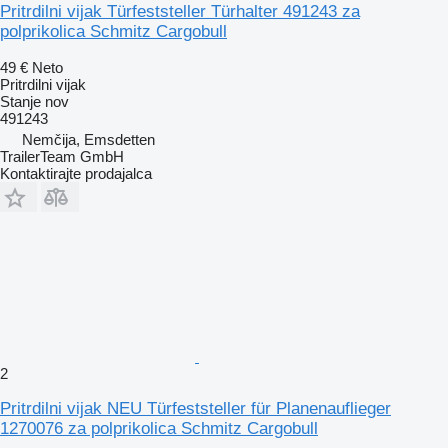
Pritrdilni vijak Türfeststeller Türhalter 491243 za
polprikolica Schmitz Cargobull
49 €
Neto
Pritrdilni vijak
Stanje
nov
491243
Nemčija, Emsdetten
TrailerTeam GmbH
Kontaktirajte prodajalca
2
Pritrdilni vijak NEU Türfeststeller für Planenauflieger
1270076 za polprikolica Schmitz Cargobull