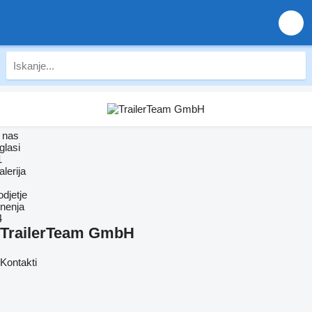
 nas
glasi
1
lerija
djetje
nenja
4
TrailerTeam GmbH
Kontakti