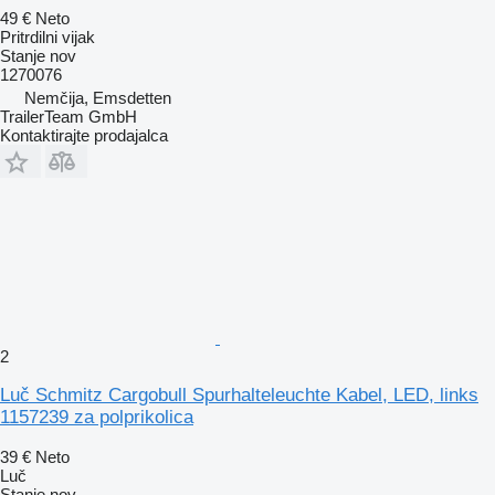
49 €
Neto
Pritrdilni vijak
Stanje
nov
1270076
Nemčija, Emsdetten
TrailerTeam GmbH
Kontaktirajte prodajalca
2
Luč Schmitz Cargobull Spurhalteleuchte Kabel, LED, links
1157239 za polprikolica
39 €
Neto
Luč
Stanje
nov