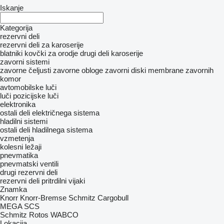
Iskanje
Kategorija
rezervni deli
rezervni deli za karoserije
blatniki
kovčki za orodje
drugi deli karoserije
zavorni sistemi
zavorne čeljusti
zavorne obloge
zavorni diski
membrane zavornih
komor
avtomobilske luči
luči
pozicijske luči
elektronika
ostali deli električnega sistema
hladilni sistemi
ostali deli hladilnega sistema
vzmetenja
kolesni ležaji
pnevmatika
pnevmatski ventili
drugi rezervni deli
rezervni deli
pritrdilni vijaki
Znamka
Knorr
Knorr-Bremse
Schmitz Cargobull
MEGA
SCS
Schmitz Rotos
WABCO
Lokacija