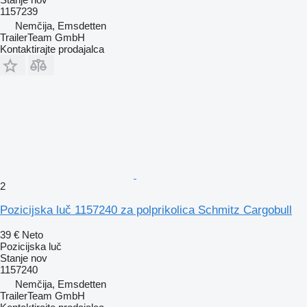
1157239
Nemčija, Emsdetten
TrailerTeam GmbH
Kontaktirajte prodajalca
2
Pozicijska luč 1157240 za polprikolica Schmitz Cargobull
39 €
Neto
Pozicijska luč
Stanje
nov
1157240
Nemčija, Emsdetten
TrailerTeam GmbH