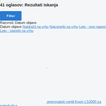
41 oglasov:
Rezultati iskanja
Filter
Razvrsti
:
Datum objave
Datum objave
Najdražji na vrhu
Najcenejši na vrhu
Leto - novi naprej
Leto - starejši na vrhu
pnevmatski ventil Knorr LS2000 za
polprikolica