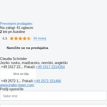
Preverjeni prodajalec
Na zalogi:
41 oglasov
2
leti pri Autoline
4.5
54 mnenj
Naročite se na prodajalca
Claudia Schröder
Jeziki:
rusko, madžarsko, nemški, angleški
+49 1517 22...
Pokaži
+49 1517 2214354
Vrni mi klic
+49 2572 1...
Pokaži
+49 2572 151466
www.trailer-team.com
Pošlji sporočilo