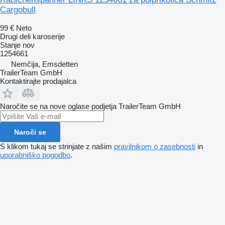
Cargobull
99 €
Neto
Drugi deli karoserije
Stanje
nov
1254661
Nemčija, Emsdetten
TrailerTeam GmbH
Kontaktirajte prodajalca
Naročite se na nove oglase podjetja TrailerTeam GmbH
Naroči se
S klikom tukaj se strinjate z našim
pravilnikom o zasebnosti
in
uporabniško pogodbo
.