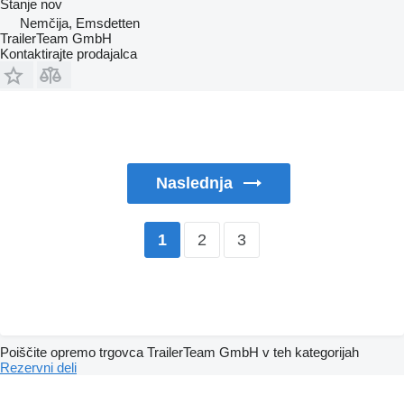
Stanje
nov
Nemčija, Emsdetten
TrailerTeam GmbH
Kontaktirajte prodajalca
Naslednja
2
3
1
Poiščite opremo trgovca TrailerTeam GmbH v teh kategorijah
Rezervni deli