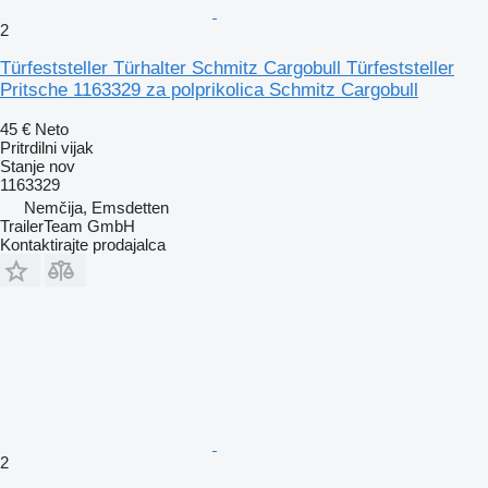
2
Türfeststeller Türhalter Schmitz Cargobull Türfeststeller
Pritsche 1163329 za polprikolica Schmitz Cargobull
45 €
Neto
Pritrdilni vijak
Stanje
nov
1163329
Nemčija, Emsdetten
TrailerTeam GmbH
Kontaktirajte prodajalca
2