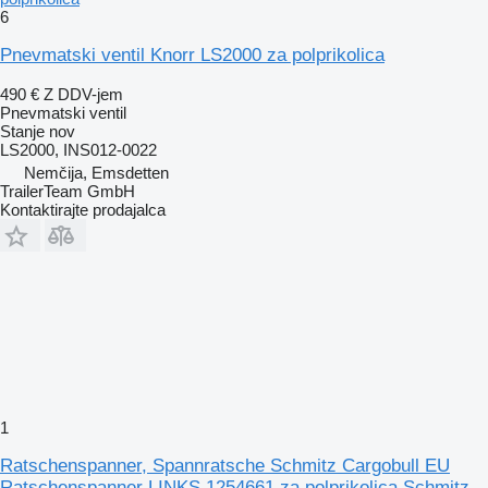
6
Pnevmatski ventil Knorr LS2000 za polprikolica
490 €
Z DDV-jem
Pnevmatski ventil
Stanje
nov
LS2000, INS012-0022
Nemčija, Emsdetten
TrailerTeam GmbH
Kontaktirajte prodajalca
1
Ratschenspanner, Spannratsche Schmitz Cargobull EU
Ratschenspanner LINKS 1254661 za polprikolica Schmitz