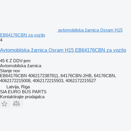
avtomobilska žarnica Osram H15
EB64176CBN za vozilo
4
Avtomobilska žarnica Osram H15 EB64176CBN za vozilo
45 €
Z DDV-jem
Avtomobilska žarnica
Stanje
nov
EB64176CBN 4062172387811, 64176CBN-2HB, 64176CBN,
4062172215008, 4062172215503, 4062172215527
Latvija, Riga
SIA EURO BUS PARTS
Kontaktirajte prodajalca