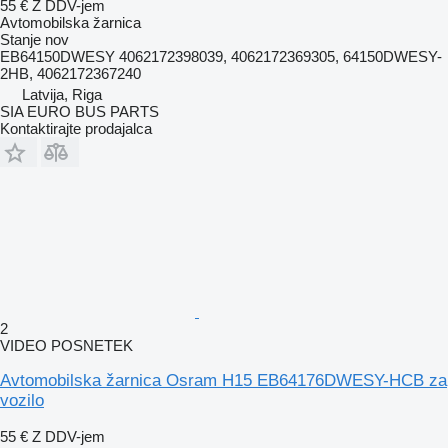
55 €
Z DDV-jem
Avtomobilska žarnica
Stanje
nov
EB64150DWESY 4062172398039, 4062172369305, 64150DWESY-
2HB, 4062172367240
Latvija, Riga
SIA EURO BUS PARTS
Kontaktirajte prodajalca
2
VIDEO POSNETEK
Avtomobilska žarnica Osram H15 EB64176DWESY-HCB za
vozilo
55 €
Z DDV-jem