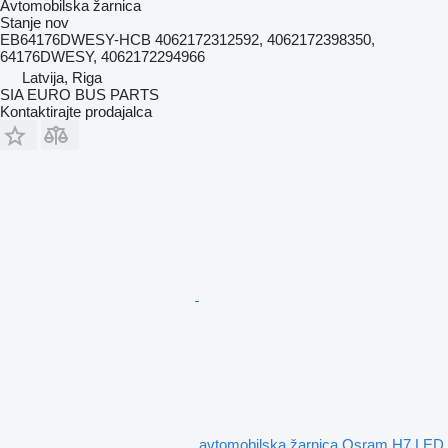
Avtomobilska žarnica
Stanje
nov
EB64176DWESY-HCB 4062172312592, 4062172398350,
64176DWESY, 4062172294966
Latvija, Riga
SIA EURO BUS PARTS
Kontaktirajte prodajalca
avtomobilska žarnica Osram H7 LED