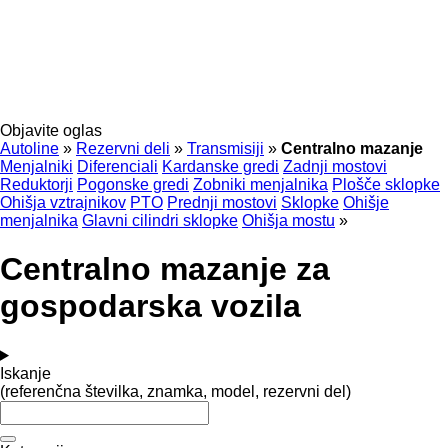
Objavite oglas
Autoline
»
Rezervni deli
»
Transmisiji
»
Centralno mazanje
Menjalniki
Diferenciali
Kardanske gredi
Zadnji mostovi
Reduktorji
Pogonske gredi
Zobniki menjalnika
Plošče sklopke
Ohišja vztrajnikov
PTO
Prednji mostovi
Sklopke
Ohišje
menjalnika
Glavni cilindri sklopke
Ohišja mostu
»
Centralno mazanje za
gospodarska vozila
Iskanje
(referenčna številka, znamka, model, rezervni del)