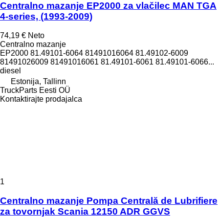
Centralno mazanje EP2000 za vlačilec MAN TGA
4-series, (1993-2009)
74,19 €
Neto
Centralno mazanje
EP2000 81.49101-6064 81491016064 81.49102-6009
81491026009 81491016061 81.49101-6061 81.49101-6066...
diesel
Estonija, Tallinn
TruckParts Eesti OÜ
Kontaktirajte prodajalca
1
Centralno mazanje Pompa Centrală de Lubrifiere
za tovornjak Scania 12150 ADR GGVS