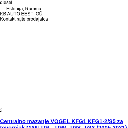
diesel
Estonija, Rummu
KB AUTO EESTI OÜ
Kontaktirajte prodajalca
3
Centralno mazanje VOGEL KFG1 KFG1-2/S5 za
tovornjak MAN TGL, TGM, TGS, TGX (2005-2021)