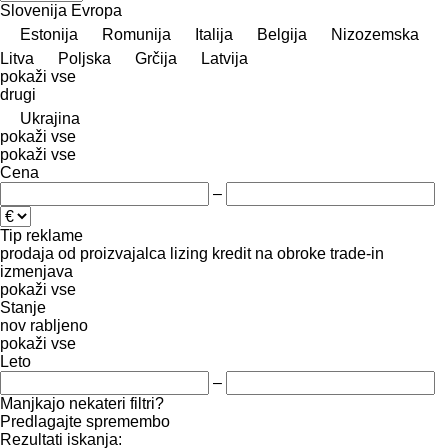
Slovenija
Evropa
Estonija
Romunija
Italija
Belgija
Nizozemska
Litva
Poljska
Grčija
Latvija
pokaži vse
drugi
Ukrajina
pokaži vse
pokaži vse
Cena
–
Tip reklame
prodaja
od proizvajalca
lizing
kredit
na obroke
trade-in
izmenjava
pokaži vse
Stanje
nov
rabljeno
pokaži vse
Leto
–
Manjkajo nekateri filtri?
Predlagajte spremembo
Rezultati iskanja: