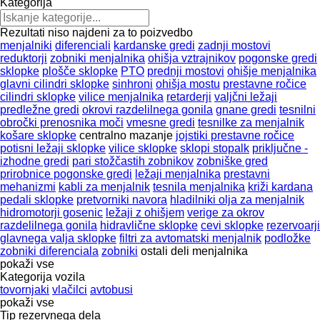
Kategorija
Rezultati niso najdeni za to poizvedbo
menjalniki
diferenciali
kardanske gredi
zadnji mostovi
reduktorji
zobniki menjalnika
ohišja vztrajnikov
pogonske gredi
sklopke
plošče sklopke
PTO
prednji mostovi
ohišje menjalnika
glavni cilindri sklopke
sinhroni
ohišja mostu
prestavne ročice
cilindri sklopke
vilice menjalnika
retarderji
valjčni ležaji
predležne gredi
okrovi razdelilnega gonila
gnane gredi
tesnilni
obročki prenosnika moči
vmesne gredi
tesnilke za menjalnik
košare sklopke
centralno mazanje
jojstiki prestavne ročice
potisni ležaji sklopke
vilice sklopke
sklopi stopalk
priključne -
izhodne gredi
pari stožčastih zobnikov
zobniške gred
prirobnice pogonske gredi
ležaji menjalnika
prestavni
mehanizmi
kabli za menjalnik
tesnila menjalnika
križi kardana
pedali sklopke
pretvorniki navora
hladilniki olja za menjalnik
hidromotorji gosenic
ležaji z ohišjem
verige za okrov
razdelilnega gonila
hidravlične sklopke
cevi sklopke
rezervoarji
glavnega valja sklopke
filtri za avtomatski menjalnik
podložke
zobniki diferenciala
zobniki
ostali deli menjalnika
pokaži vse
Kategorija vozila
tovornjaki
vlačilci
avtobusi
pokaži vse
Tip rezervnega dela