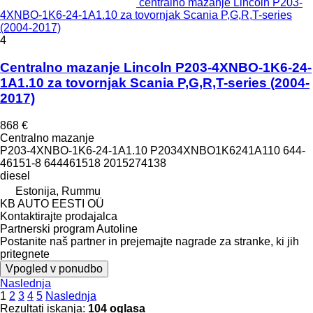
centralno mazanje Lincoln P203-
4XNBO-1K6-24-1A1.10 za tovornjak Scania P,G,R,T-series
(2004-2017)
4
Centralno mazanje Lincoln P203-4XNBO-1K6-24-
1A1.10 za tovornjak Scania P,G,R,T-series (2004-
2017)
868 €
Centralno mazanje
P203-4XNBO-1K6-24-1A1.10 P2034XNBO1K6241A110 644-
46151-8 644461518 2015274138
diesel
Estonija, Rummu
KB AUTO EESTI OÜ
Kontaktirajte prodajalca
Partnerski program Autoline
Postanite naš partner in prejemajte nagrade za stranke, ki jih
pritegnete
Vpogled v ponudbo
Naslednja
1
2
3
4
5
Naslednja
Rezultati iskanja:
104 oglasa