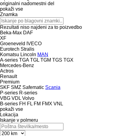
originalni nadomestni del
pokaži vse
Znamka
Rezultati niso najdeni za to poizvedbo
Beka-Max
DAF
XF
Groeneveld
IVECO
Eurotech
Stralis
Komatsu
Lincoln
MAN
A-series
TGA
TGL
TGM
TGS
TGX
Mercedes-Benz
Actros
Renault
Premium
SKF
SMZ
Safematic
Scania
P-series
R-series
VBG
VDL
Volvo
B-series
FH
FL
FM
FMX
VNL
pokaži vse
Lokacija
Iskanje v polmeru