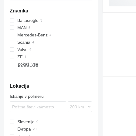
Znamka
Baltacıoğlu
Q-series
MAN
Mercedes-Benz
TGL
Scania
TGM
Actros
Volvo
TGS
Antos
P-series
ZF
TGX
Arocs
R-series
FH
pokaži vse
FMX
Lokacija
Iskanje v polmeru
Slovenija
Evropa