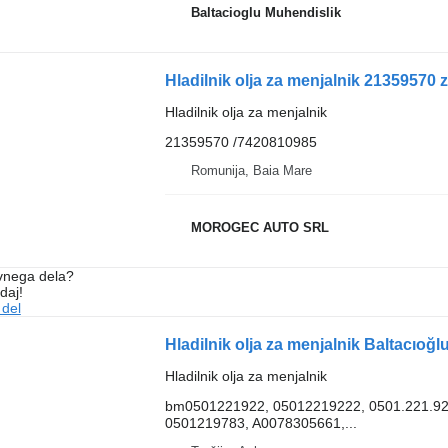
Baltacioglu Muhendislik
Hladilnik olja za menjalnik 21359570 
Hladilnik olja za menjalnik
21359570 /7420810985
Romunija, Baia Mare
MOROGEC AUTO SRL
vnega dela?
daj!
 del
Hladilnik olja za menjalnik Baltacı
Hladilnik olja za menjalnik
bm0501221922, 05012219222, 0501.221.92
0501219783, A0078305661,...