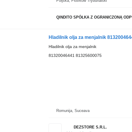
Poljska, Piotrków Trybunalski
QINDITO SPÓŁKA Z OGRANICZONĄ OD
Hladilnik olja za menjalnik 81320046
Hladilnik olja za menjalnik
81320046441 81325600075
Romunija, Suceava
DEZSTORE S.R.L.