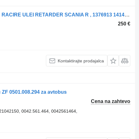
Hladilnik olja za menjalnik RADIATOR RACIRE ULEI RETARDER SCANIA R , 1376913 1414200
250 €
Kontaktirajte prodajalca
lu ZF 0501.008.294 za avtobus
Cena na zahtevo
 21042150, 0042.561.464, 0042561464,