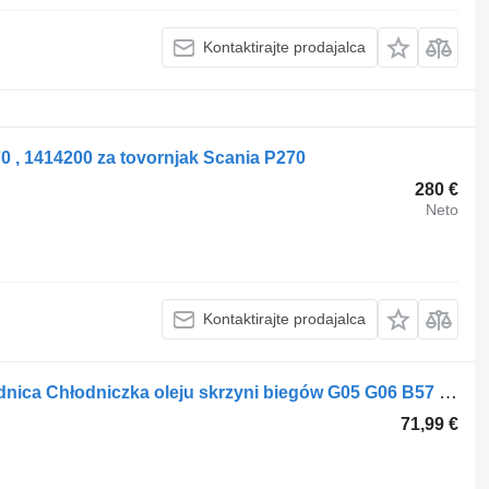
Kontaktirajte prodajalca
70 , 1414200 za tovornjak Scania P270
280 €
Neto
Kontaktirajte prodajalca
Hladilnik olja za menjalnik BMW Chłodnica Chłodniczka oleju skrzyni biegów G05 G06 B57 3.0d 8570062 za vozilo
71,99 €