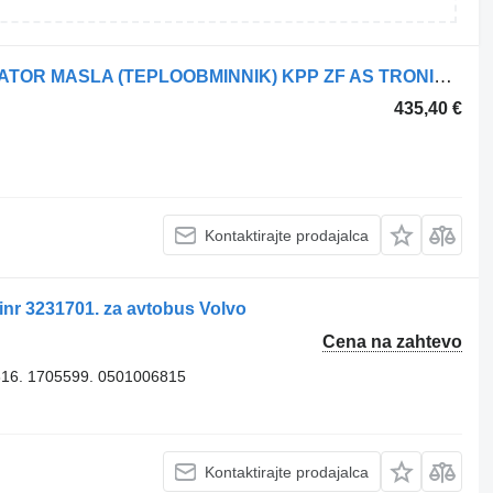
Hladilnik olja za menjalnik MAN RADIATOR MASLA (TEPLOOBMINNIK) KPP ZF AS TRONIC 12 AS MAN TGX/TG za vlačilec MAN TGS, TGX
435,40 €
Kontaktirajte prodajalca
einr 3231701. za avtobus Volvo
Cena na zahtevo
16. 1705599. 0501006815
Kontaktirajte prodajalca