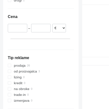
drugi
Romunija
Estonija
Ukrajina
Nizozemska
Cena
Litva
Portugalska
–
Poljska
Nemčija
Belgija
Tip reklame
prodaja
od proizvajalca
lizing
kredit
na obroke
trade-in
izmenjava