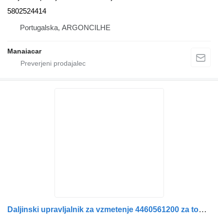
5802524414
Portugalska, ARGONCILHE
Manaiacar
Daljinski upravljalnik za vzmetenje 4460561200 za tovornjak IVECO Stralis 2003>2007