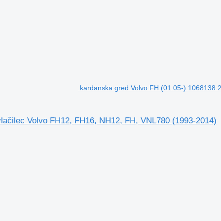
kardanska gred Volvo FH (01.05-) 1068138 
vlačilec Volvo FH12, FH16, NH12, FH, VNL780 (1993-2014)