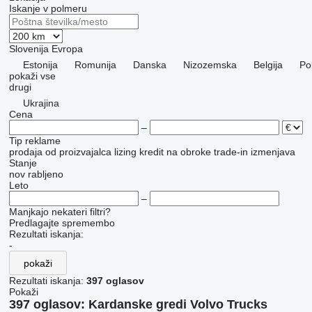
Iskanje v polmeru
Slovenija
Evropa
Estonija
Romunija
Danska
Nizozemska
Belgija
Po
pokaži vse
drugi
Ukrajina
Cena
–
Tip reklame
prodaja
od proizvajalca
lizing
kredit
na obroke
trade-in
izmenjava
Stanje
nov
rabljeno
Leto
–
Manjkajo nekateri filtri?
Predlagajte spremembo
Rezultati iskanja:
-
pokaži
Rezultati iskanja:
397 oglasov
Pokaži
397 oglasov:
Kardanske gredi Volvo Trucks