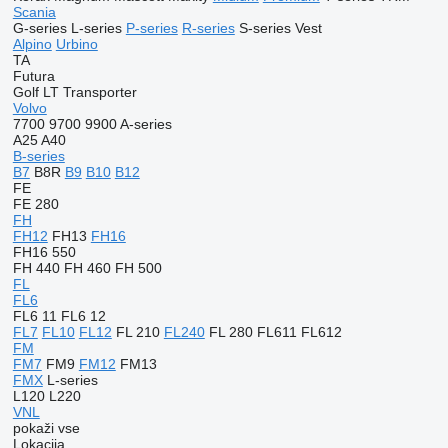
Scania
G-series
L-series
P-series
R-series
S-series
Vest
Alpino
Urbino
TA
Futura
Golf
LT
Transporter
Volvo
7700
9700
9900
A-series
A25
A40
B-series
B7
B8R
B9
B10
B12
FE
FE 280
FH
FH12
FH13
FH16
FH16 550
FH 440
FH 460
FH 500
FL
FL6
FL6 11
FL6 12
FL7
FL10
FL12
FL 210
FL240
FL 280
FL611
FL612
FM
FM7
FM9
FM12
FM13
FMX
L-series
L120
L220
VNL
pokaži vse
Lokacija