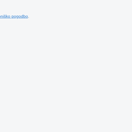
bniško pogodbo
.