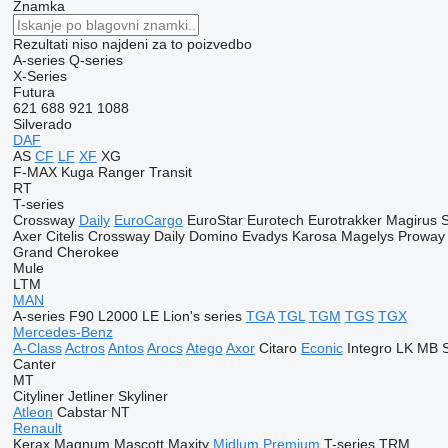
Znamka
Rezultati niso najdeni za to poizvedbo
A-series
Q-series
X-Series
Futura
621
688
921
1088
Silverado
DAF
AS
CF
LF
XF
XG
F-MAX
Kuga
Ranger
Transit
RT
T-series
Crossway
Daily
EuroCargo
EuroStar
Eurotech
Eurotrakker
Magirus
Axer
Citelis
Crossway
Daily
Domino
Evadys
Karosa
Magelys
Proway
Grand Cherokee
Mule
LTM
MAN
A-series
F90
L2000
LE
Lion's series
TGA
TGL
TGM
TGS
TGX
Mercedes-Benz
A-Class
Actros
Antos
Arocs
Atego
Axor
Citaro
Econic
Integro
LK
MB
Canter
MT
Cityliner
Jetliner
Skyliner
Atleon
Cabstar
NT
Renault
Kerax
Magnum
Mascott
Maxity
Midlum
Premium
T-series
TRM