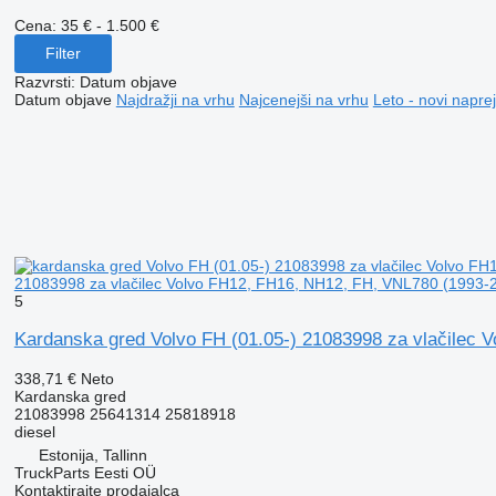
Cena:
35 € - 1.500 €
Filter
Razvrsti
:
Datum objave
Datum objave
Najdražji na vrhu
Najcenejši na vrhu
Leto - novi naprej
21083998 za vlačilec Volvo FH12, FH16, NH12, FH, VNL780 (1993-
5
Kardanska gred Volvo FH (01.05-) 21083998 za vlačilec
338,71 €
Neto
Kardanska gred
21083998 25641314 25818918
diesel
Estonija, Tallinn
TruckParts Eesti OÜ
Kontaktirajte prodajalca