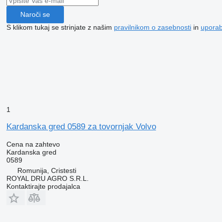
Naroči se
S klikom tukaj se strinjate z našim
pravilnikom o zasebnosti
in
upora
1
Kardanska gred 0589 za tovornjak Volvo
Cena na zahtevo
Kardanska gred
0589
Romunija, Cristesti
ROYAL DRU AGRO S.R.L.
Kontaktirajte prodajalca