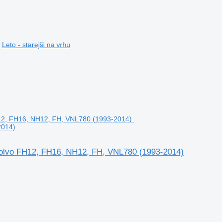
Leto - starejši na vrhu
2014)
 Volvo FH12, FH16, NH12, FH, VNL780 (1993-2014)