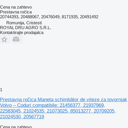
Cena na zahtevo
Prestavna ročica
20744393, 20488067, 20476049, 8171935, 20491492
Romunija, Cristesti
ROYAL DRU AGRO S.R.L.
Kontaktirajte prodajalca
1
Prestavna ročica Maneta schimbător de viteze za tovornjak
Volvo – Coduri compatibile: 21456377, 21937969,
22583045, 21024535, 21073025, 85013277, 20709205,
21024530, 20567719
Cena na zahtevo