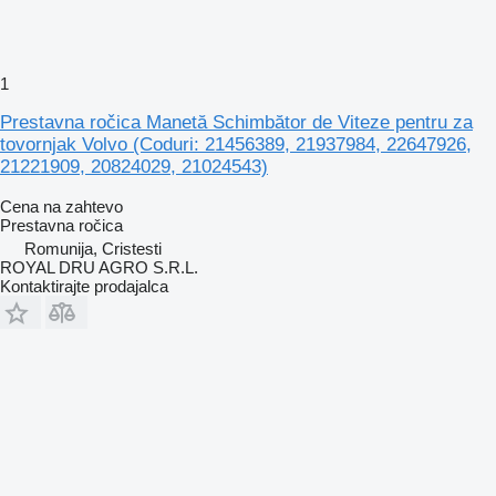
1
Prestavna ročica Manetă Schimbător de Viteze pentru za
tovornjak Volvo (Coduri: 21456389, 21937984, 22647926,
21221909, 20824029, 21024543)
Cena na zahtevo
Prestavna ročica
Romunija, Cristesti
ROYAL DRU AGRO S.R.L.
Kontaktirajte prodajalca