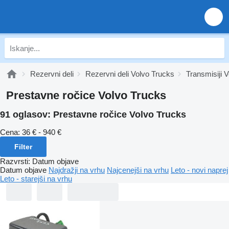
Rezervni deli
Rezervni deli Volvo Trucks
Transmisiji 
Prestavne ročice Volvo Trucks
91 oglasov:
Prestavne ročice Volvo Trucks
Cena:
36 € - 940 €
Filter
Razvrsti
:
Datum objave
Datum objave
Najdražji na vrhu
Najcenejši na vrhu
Leto - novi naprej
Leto - starejši na vrhu