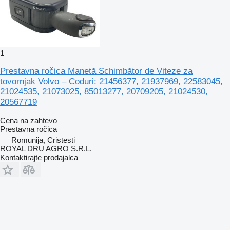
1
Prestavna ročica Manetă Schimbător de Viteze za
tovornjak Volvo – Coduri: 21456377, 21937969, 22583045,
21024535, 21073025, 85013277, 20709205, 21024530,
20567719
Cena na zahtevo
Prestavna ročica
Romunija, Cristesti
ROYAL DRU AGRO S.R.L.
Kontaktirajte prodajalca