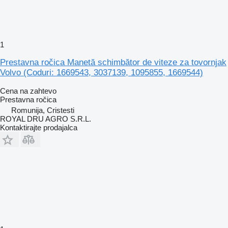
1
Prestavna ročica Manetă schimbător de viteze za tovornjak
Volvo (Coduri: 1669543, 3037139, 1095855, 1669544)
Cena na zahtevo
Prestavna ročica
Romunija, Cristesti
ROYAL DRU AGRO S.R.L.
Kontaktirajte prodajalca