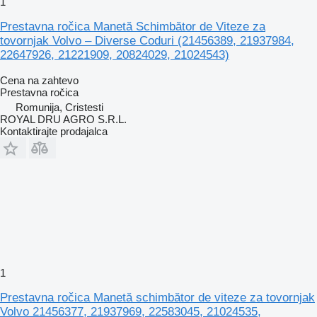
1
Prestavna ročica Manetă Schimbător de Viteze za
tovornjak Volvo – Diverse Coduri (21456389, 21937984,
22647926, 21221909, 20824029, 21024543)
Cena na zahtevo
Prestavna ročica
Romunija, Cristesti
ROYAL DRU AGRO S.R.L.
Kontaktirajte prodajalca
1
Prestavna ročica Manetă schimbător de viteze za tovornjak
Volvo 21456377, 21937969, 22583045, 21024535,