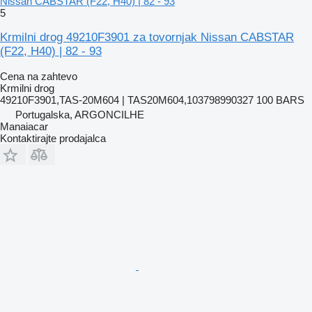
Nissan CABSTAR (F22, H40) | 82 - 93
5
Krmilni drog 49210F3901 za tovornjak Nissan CABSTAR
(F22, H40) | 82 - 93
Cena na zahtevo
Krmilni drog
49210F3901,TAS-20M604 | TAS20M604,103798990327 100 BARS
Portugalska, ARGONCILHE
Manaiacar
Kontaktirajte prodajalca