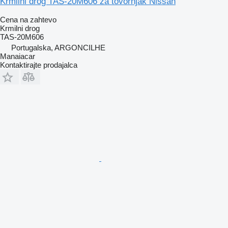
Krmilni drog TAS-20M606 za tovornjak Nissan
Cena na zahtevo
Krmilni drog
TAS-20M606
Portugalska, ARGONCILHE
Manaiacar
Kontaktirajte prodajalca