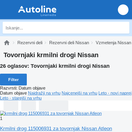
Rezervni deli
Rezervni deli Nissan
Vzmetenja Nissan
Tovornjaki krmilni drogi Nissan
26 oglasov:
Tovornjaki krmilni drogi Nissan
Filter
Razvrsti
:
Datum objave
Datum objave
Najdražji na vrhu
Najcenejši na vrhu
Leto - novi naprej
Leto - starejši na vrhu
1
Krmilni drog 115006931 za tovornjak Nissan Atleon