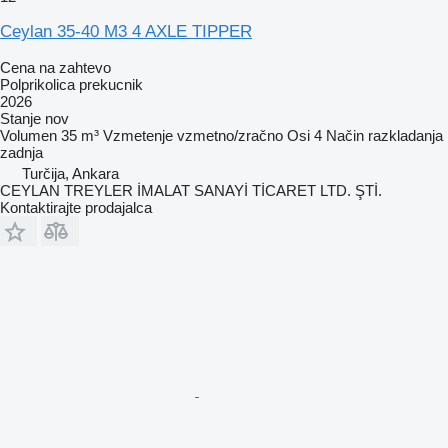
Ceylan 35-40 M3 4 AXLE TIPPER
Cena na zahtevo
Polprikolica prekucnik
2026
Stanje
nov
Volumen
35 m³
Vzmetenje
vzmetno/zračno
Osi
4
Način razkladanja
zadnja
Turčija, Ankara
CEYLAN TREYLER İMALAT SANAYİ TİCARET LTD. ŞTİ.
Kontaktirajte prodajalca