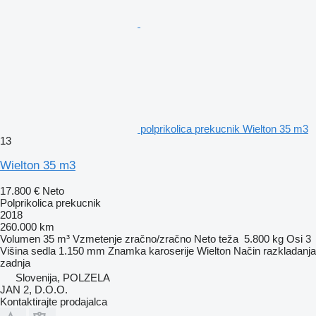
polprikolica prekucnik Wielton 35 m3
13
Wielton 35 m3
17.800 €
Neto
Polprikolica prekucnik
2018
260.000 km
Volumen
35 m³
Vzmetenje
zračno/zračno
Neto teža
5.800 kg
Osi
3
Višina sedla
1.150 mm
Znamka karoserije
Wielton
Način razkladanja
zadnja
Slovenija, POLZELA
JAN 2, D.O.O.
Kontaktirajte prodajalca