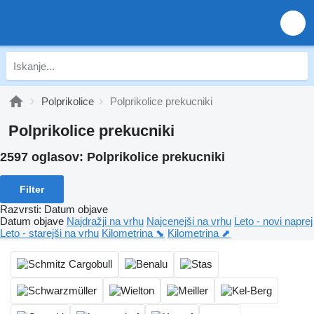
Polprikolice
Polprikolice prekucniki
Polprikolice prekucniki
2597 oglasov:
Polprikolice prekucniki
Filter
Razvrsti
:
Datum objave
Datum objave
Najdražji na vrhu
Najcenejši na vrhu
Leto - novi naprej
Leto - starejši na vrhu
Kilometrina ⬊
Kilometrina ⬈