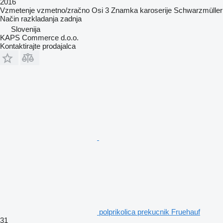
2016
Vzmetenje
vzmetno/zračno
Osi
3
Znamka karoserije
Schwarzmüller
Način razkladanja
zadnja
Slovenija
KAPS Commerce d.o.o.
Kontaktirajte prodajalca
polprikolica prekucnik Fruehauf
31