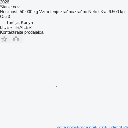
2026
Stanje
nov
Nosilnost
50.000 kg
Vzmetenje
zračno/zračno
Neto teža
6.500 kg
Osi
3
Turčija, Konya
LİDER TRAİLER
Kontaktirajte prodajalca
nova polprikolica prekucnik Lider 2026