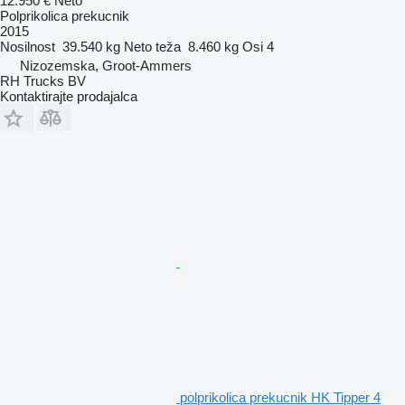
12.950 €
Neto
Polprikolica prekucnik
2015
Nosilnost
39.540 kg
Neto teža
8.460 kg
Osi
4
Nizozemska, Groot-Ammers
RH Trucks BV
Kontaktirajte prodajalca
polprikolica prekucnik HK Tipper 4