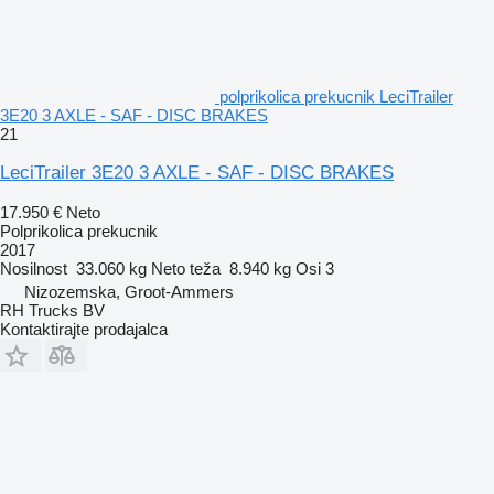
polprikolica prekucnik LeciTrailer
3E20 3 AXLE - SAF - DISC BRAKES
21
LeciTrailer 3E20 3 AXLE - SAF - DISC BRAKES
17.950 €
Neto
Polprikolica prekucnik
2017
Nosilnost
33.060 kg
Neto teža
8.940 kg
Osi
3
Nizozemska, Groot-Ammers
RH Trucks BV
Kontaktirajte prodajalca