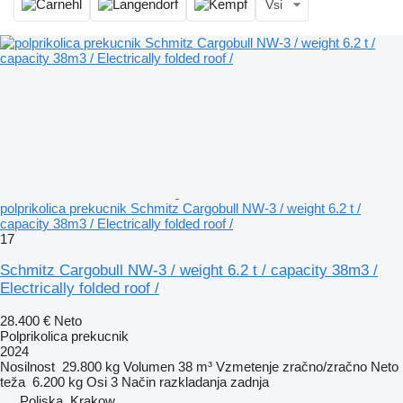
Vsi
polprikolica prekucnik Schmitz Cargobull NW-3 / weight 6.2 t /
capacity 38m3 / Electrically folded roof /
17
Schmitz Cargobull NW-3 / weight 6.2 t / capacity 38m3 /
Electrically folded roof /
28.400 €
Neto
Polprikolica prekucnik
2024
Nosilnost
29.800 kg
Volumen
38 m³
Vzmetenje
zračno/zračno
Neto
teža
6.200 kg
Osi
3
Način razkladanja
zadnja
Poljska, Krakow