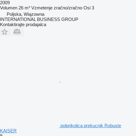
2009
Volumen
26 m³
Vzmetenje
zračno/zračno
Osi
3
Poljska, Wiązowna
INTERNATIONAL BUSINESS GROUP
Kontaktirajte prodajalca
polprikolica prekucnik Robuste
KAISER
8