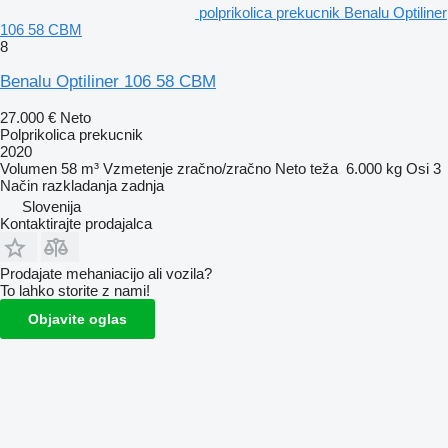
polprikolica prekucnik Benalu Optiliner
106 58 CBM
8
Benalu Optiliner 106 58 CBM
27.000 €
Neto
Polprikolica prekucnik
2020
Volumen
58 m³
Vzmetenje
zračno/zračno
Neto teža
6.000 kg
Osi
3
Način razkladanja
zadnja
Slovenija
Kontaktirajte prodajalca
Prodajate mehaniacijo ali vozila?
To lahko storite z nami!
Objavite oglas