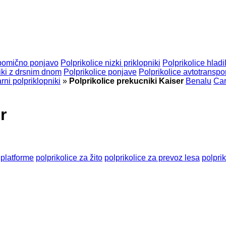
 pomično ponjavo
Polprikolice nizki priklopniki
Polprikolice hladil
iki z drsnim dnom
Polprikolice ponjave
Polprikolice avtotranspor
ni polpriklopniki
»
Polprikolice prekucniki Kaiser
Benalu
Car
r
 platforme
polprikolice za žito
polprikolice za prevoz lesa
polpri