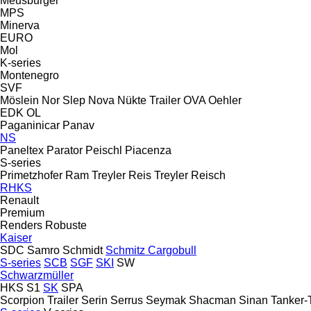
Meusburger
MPS
Minerva
EURO
Mol
K-series
Montenegro
SVF
Möslein
Nor Slep
Nova
Nükte Trailer
OVA
Oehler
EDK
OL
Paganinicar
Panav
NS
Paneltex
Parator
Peischl
Piacenza
S-series
Primetzhofer
Ram Treyler
Reis Treyler
Reisch
RHKS
Renault
Premium
Renders
Robuste
Kaiser
SDC
Samro
Schmidt
Schmitz Cargobull
S-series
SCB
SGF
SKI
SW
Schwarzmüller
HKS
S1
SK
SPA
Scorpion Trailer
Serin
Serrus
Seymak
Shacman
Sinan Tanker-T