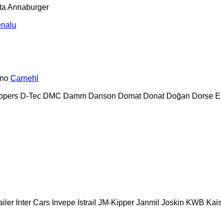
ta
Annaburger
nalu
no
Carnehl
ppers
D-Tec
DMC
Damm
Danson
Domat
Donat
Doğan Dorse
E
ailer
Inter Cars
Invepe
Istrail
JM-Kipper
Janmil
Joskin
KWB
Kai