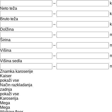
–
k
Neto teža
–
k
Bruto teža
–
k
Dolžina
–
Širina
–
Višina
–
Višina sedla
–
Znamka karoserije
Kaiser
pokaži vse
Način razkladanja
zadnja
pokaži vse
Karoserija
Mega
Mega
Walking floor