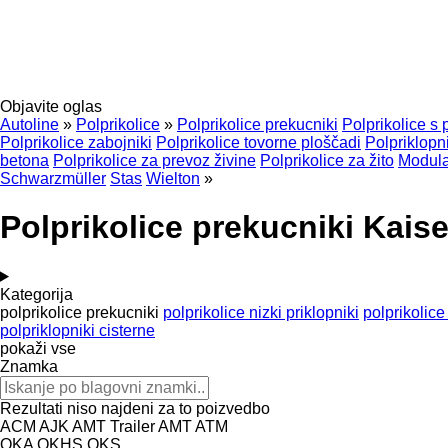
Objavite oglas
Autoline
»
Polprikolice
»
Polprikolice prekucniki
Polprikolice s
Polprikolice zabojniki
Polprikolice tovorne ploščadi
Polpriklopn
betona
Polprikolice za prevoz živine
Polprikolice za žito
Modular
Schwarzmüller
Stas
Wielton
»
Polprikolice prekucniki Kaise
Kategorija
polprikolice prekucniki
polprikolice nizki priklopniki
polprikolice
polpriklopniki cisterne
pokaži vse
Znamka
Rezultati niso najdeni za to poizvedbo
ACM
AJK
AMT Trailer
AMT
ATM
OKA
OKHS
OKS