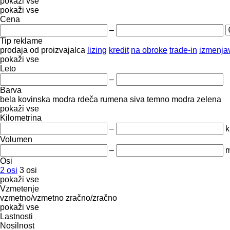
pokaži vse
pokaži vse
Cena
–
Tip reklame
prodaja
od proizvajalca
lizing
kredit
na obroke
trade-in
izmenja
pokaži vse
Leto
–
Barva
bela
kovinska
modra
rdeča
rumena
siva
temno modra
zelena
pokaži vse
Kilometrina
–
Volumen
–
m
Osi
2 osi
3 osi
pokaži vse
Vzmetenje
vzmetno/vzmetno
zračno/zračno
pokaži vse
Lastnosti
Nosilnost