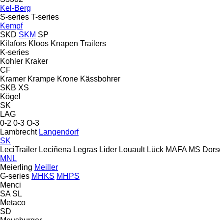
Kel-Berg
S-series
T-series
Kempf
SKD
SKM
SP
Kilafors
Kloos
Knapen Trailers
K-series
Kohler
Kraker
CF
Kramer
Krampe
Krone
Kässbohrer
SKB
XS
Kögel
SK
LAG
0-2
0-3
O-3
Lambrecht
Langendorf
SK
LeciTrailer
Leciñena
Legras
Lider
Louault
Lück
MAFA
MS Dors
MNL
Meierling
Meiller
G-series
MHKS
MHPS
Menci
SA
SL
Metaco
SD