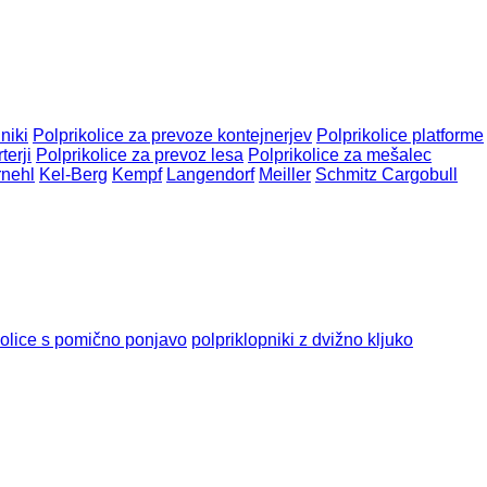
niki
Polprikolice za prevoze kontejnerjev
Polprikolice platforme
terji
Polprikolice za prevoz lesa
Polprikolice za mešalec
nehl
Kel-Berg
Kempf
Langendorf
Meiller
Schmitz Cargobull
kolice s pomično ponjavo
polpriklopniki z dvižno kljuko