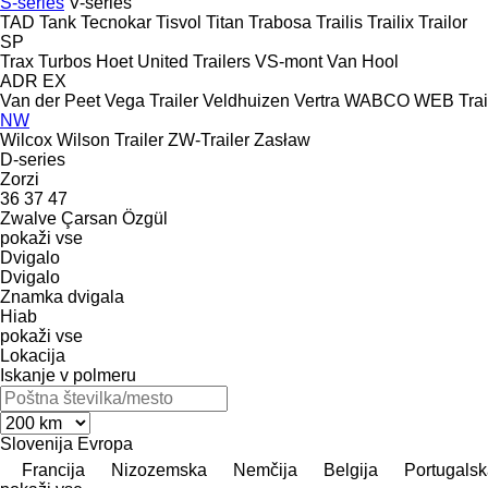
S-series
V-series
TAD
Tank
Tecnokar
Tisvol
Titan
Trabosa
Trailis
Trailix
Trailor
SP
Trax
Turbos Hoet
United Trailers
VS-mont
Van Hool
ADR
EX
Van der Peet
Vega Trailer
Veldhuizen
Vertra
WABCO
WEB Trai
NW
Wilcox
Wilson Trailer
ZW-Trailer
Zasław
D-series
Zorzi
36
37
47
Zwalve
Çarsan
Özgül
pokaži vse
Dvigalo
Dvigalo
Znamka dvigala
Hiab
pokaži vse
Lokacija
Iskanje v polmeru
Slovenija
Evropa
Francija
Nizozemska
Nemčija
Belgija
Portugals