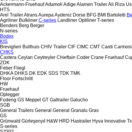
Ackermann-Fruehauf
Adamoli
Adige
Alamen Trailer
Ali Riza Us
HTS
Arel Trailer
Atrans
Aurepa
Aydeniz Dorse
BFG
BMI
Bartoletti
Be
Agriliner
Bulkliner
C-series
Landliner
Optiliner
T-series
Benders
Berg
Berger
N-series
Bodex
KIS
Breviglieri
Bulthuis
CHIV Trailer
CIF
CIMC
CMT
Cardi
Carmosi
CHKS
Castera
Ceylan
Ceytreyler
Chieftain
Coder
Crane Fruehauf
Cu
ZDK
Feber
Fliegl
DHKA
DHKS
DK
EDK
SDS
TDK
TMK
Floor
Fortschritt
HW
Fruehauf
Oplegger
Fudeng
GS Meppel
GT
Galtrailer
Galucho
SGB
General Trailers
General
General
Granalu
Gras
GS
Grünwald
Gürleşenyıl
H&W
HRD
Hastrailer
Hyva
Innovative Tr
S-series
S3302