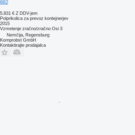
882
5.831 €
Z DDV-jem
Polprikolica za prevoz kontejnerjev
2015
Vzmetenje
zračno/zračno
Osi
3
Nemčija, Regensburg
Kornprobst GmbH
Kontaktirajte prodajalca