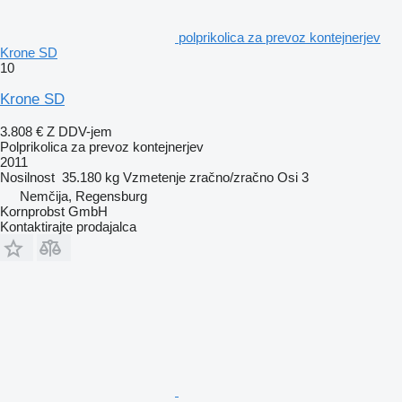
polprikolica za prevoz kontejnerjev
Krone SD
10
Krone SD
3.808 €
Z DDV-jem
Polprikolica za prevoz kontejnerjev
2011
Nosilnost
35.180 kg
Vzmetenje
zračno/zračno
Osi
3
Nemčija, Regensburg
Kornprobst GmbH
Kontaktirajte prodajalca