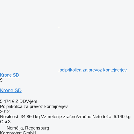
polprikolica za prevoz kontejnerjev
Krone SD
9
Krone SD
5.474 €
Z DDV-jem
Polprikolica za prevoz kontejnerjev
2012
Nosilnost
34.860 kg
Vzmetenje
zračno/zračno
Neto teža
6.140 kg
Osi
3
Nemčija, Regensburg
Kornprobst GmbH