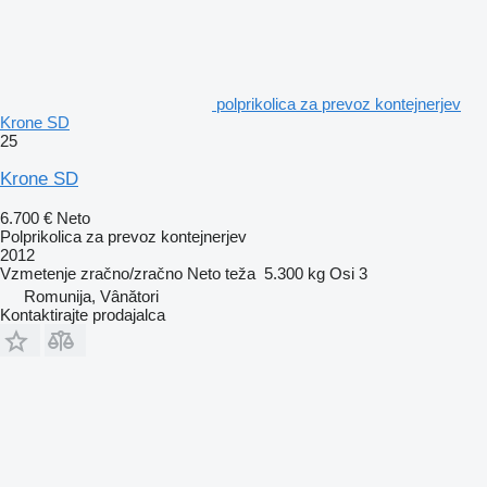
polprikolica za prevoz kontejnerjev
Krone SD
25
Krone SD
6.700 €
Neto
Polprikolica za prevoz kontejnerjev
2012
Vzmetenje
zračno/zračno
Neto teža
5.300 kg
Osi
3
Romunija, Vânători
Kontaktirajte prodajalca