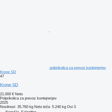
polprikolica za prevoz kontejnerjev
Krone SD
47
Krone SD
21.000 €
Neto
Polprikolica za prevoz kontejnerjev
2025
Nosilnost
35.760 kg
Neto teža
5.240 kg
Osi
3
Nemčija, Salzgitter