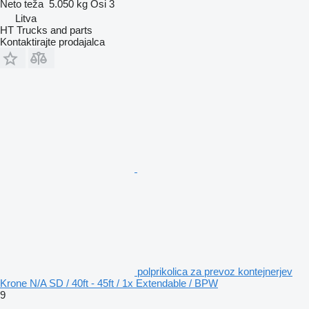
Neto teža
5.050 kg
Osi
3
Litva
HT Trucks and parts
Kontaktirajte prodajalca
polprikolica za prevoz kontejnerjev
Krone N/A SD / 40ft - 45ft / 1x Extendable / BPW
9