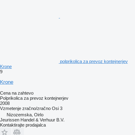
polprikolica za prevoz kontejnerjev
Krone
9
Krone
Cena na zahtevo
Polprikolica za prevoz kontejnerjev
2008
Vzmetenje
zračno/zračno
Osi
3
Nizozemska, Oirlo
Jeurissen Handel & Verhuur B.V.
Kontaktirajte prodajalca