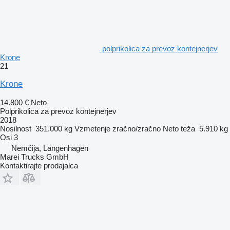
polprikolica za prevoz kontejnerjev
Krone
21
Krone
14.800 €
Neto
Polprikolica za prevoz kontejnerjev
2018
Nosilnost
351.000 kg
Vzmetenje
zračno/zračno
Neto teža
5.910 kg
Osi
3
Nemčija, Langenhagen
Marei Trucks GmbH
Kontaktirajte prodajalca