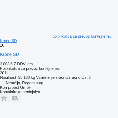
polprikolica za prevoz kontejnerjev
Krone SD
10
Krone SD
3.808 €
Z DDV-jem
Polprikolica za prevoz kontejnerjev
2011
Nosilnost
35.180 kg
Vzmetenje
zračno/zračno
Osi
3
Nemčija, Regensburg
Kornprobst GmbH
Kontaktirajte prodajalca