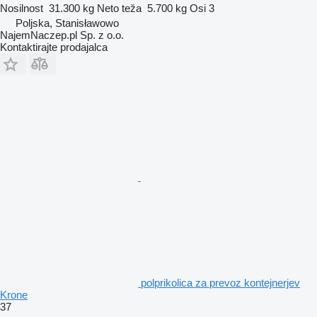
Nosilnost
31.300 kg
Neto teža
5.700 kg
Osi
3
Poljska, Stanisławowo
NajemNaczep.pl Sp. z o.o.
Kontaktirajte prodajalca
polprikolica za prevoz kontejnerjev
Krone
37