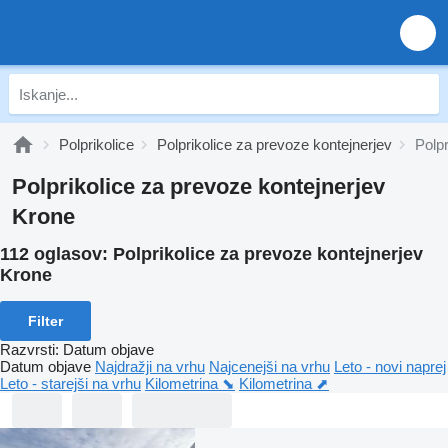
Polprikolice
Polprikolice za prevoze kontejnerjev
Polp
Polprikolice za prevoze kontejnerjev
Krone
112 oglasov:
Polprikolice za prevoze kontejnerjev
Krone
Filter
Razvrsti
:
Datum objave
Datum objave
Najdražji na vrhu
Najcenejši na vrhu
Leto - novi naprej
Leto - starejši na vrhu
Kilometrina ⬊
Kilometrina ⬈