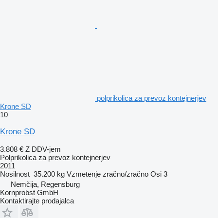
polprikolica za prevoz kontejnerjev
Krone SD
10
Krone SD
3.808 €
Z DDV-jem
Polprikolica za prevoz kontejnerjev
2011
Nosilnost
35.200 kg
Vzmetenje
zračno/zračno
Osi
3
Nemčija, Regensburg
Kornprobst GmbH
Kontaktirajte prodajalca