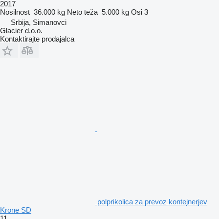
2017
Nosilnost
36.000 kg
Neto teža
5.000 kg
Osi
3
Srbija, Simanovci
Glacier d.o.o.
Kontaktirajte prodajalca
polprikolica za prevoz kontejnerjev
Krone SD
11