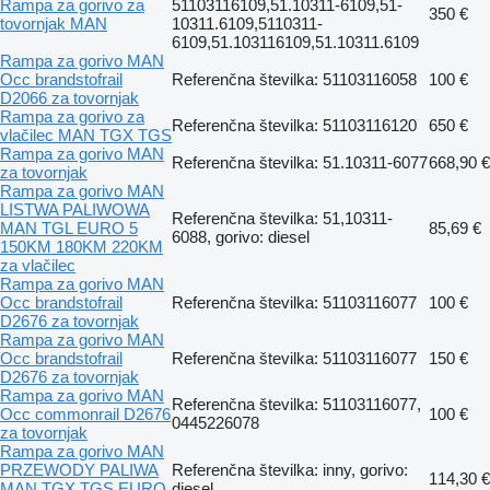
Rampa za gorivo za
51103116109,51.10311-6109,51-
350 €
tovornjak MAN
10311.6109,5110311-
6109,51.103116109,51.10311.6109
Rampa za gorivo MAN
Occ brandstofrail
Referenčna številka: 51103116058
100 €
D2066 za tovornjak
Rampa za gorivo za
Referenčna številka: 51103116120
650 €
vlačilec MAN TGX TGS
Rampa za gorivo MAN
Referenčna številka: 51.10311-6077
668,90 €
za tovornjak
Rampa za gorivo MAN
LISTWA PALIWOWA
Referenčna številka: 51,10311-
MAN TGL EURO 5
85,69 €
6088, gorivo: diesel
150KM 180KM 220KM
za vlačilec
Rampa za gorivo MAN
Occ brandstofrail
Referenčna številka: 51103116077
100 €
D2676 za tovornjak
Rampa za gorivo MAN
Occ brandstofrail
Referenčna številka: 51103116077
150 €
D2676 za tovornjak
Rampa za gorivo MAN
Referenčna številka: 51103116077,
Occ commonrail D2676
100 €
0445226078
za tovornjak
Rampa za gorivo MAN
PRZEWODY PALIWA
Referenčna številka: inny, gorivo:
114,30 €
MAN TGX TGS EURO
diesel