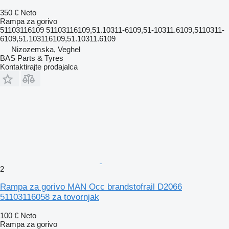
350 €
Neto
Rampa za gorivo
51103116109 51103116109,51.10311-6109,51-10311.6109,5110311-
6109,51.103116109,51.10311.6109
Nizozemska, Veghel
BAS Parts & Tyres
Kontaktirajte prodajalca
2
Rampa za gorivo MAN Occ brandstofrail D2066
51103116058 za tovornjak
100 €
Neto
Rampa za gorivo