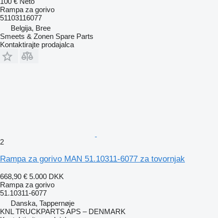
100 €
Neto
Rampa za gorivo
51103116077
Belgija, Bree
Smeets & Zonen Spare Parts
Kontaktirajte prodajalca
2
Rampa za gorivo MAN 51.10311-6077 za tovornjak
668,90 €
5.000 DKK
Rampa za gorivo
51.10311-6077
Danska, Tappernøje
KNL TRUCKPARTS APS – DENMARK