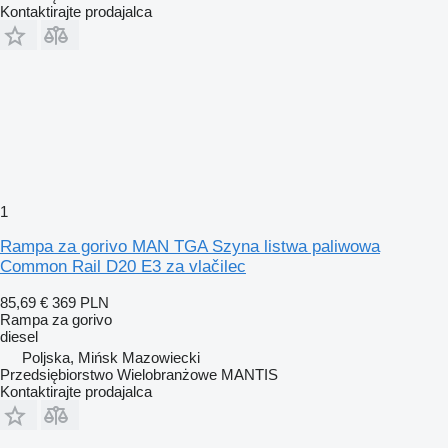
Kontaktirajte prodajalca
1
Rampa za gorivo MAN TGA Szyna listwa paliwowa
Common Rail D20 E3 za vlačilec
85,69 €
369 PLN
Rampa za gorivo
diesel
Poljska, Mińsk Mazowiecki
Przedsiębiorstwo Wielobranżowe MANTIS
Kontaktirajte prodajalca