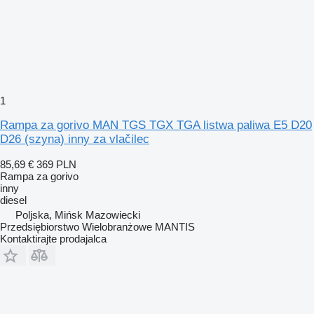
1
Rampa za gorivo MAN TGS TGX TGA listwa paliwa E5 D20
D26 (szyna) inny za vlačilec
85,69 €
369 PLN
Rampa za gorivo
inny
diesel
Poljska, Mińsk Mazowiecki
Przedsiębiorstwo Wielobranżowe MANTIS
Kontaktirajte prodajalca