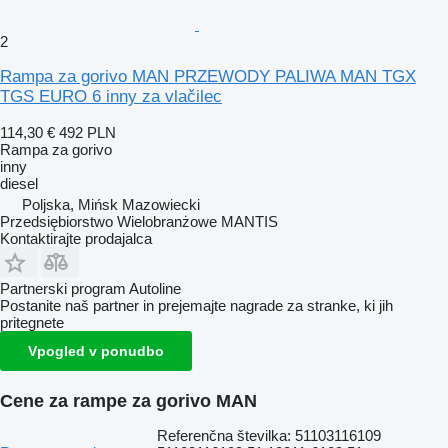
2
Rampa za gorivo MAN PRZEWODY PALIWA MAN TGX
TGS EURO 6 inny za vlačilec
114,30 €
492 PLN
Rampa za gorivo
inny
diesel
Poljska, Mińsk Mazowiecki
Przedsiębiorstwo Wielobranżowe MANTIS
Kontaktirajte prodajalca
Partnerski program Autoline
Postanite naš partner in prejemajte nagrade za stranke, ki jih
pritegnete
Vpogled v ponudbo
Cene za rampe za gorivo MAN
Referenčna številka: 51103116109