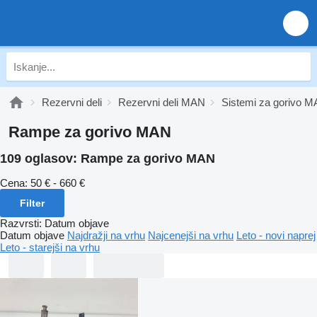
Rezervni deli
Rezervni deli MAN
Sistemi za gorivo 
Rampe za gorivo MAN
109 oglasov:
Rampe za gorivo MAN
Cena:
50 € - 660 €
Filter
Razvrsti
:
Datum objave
Datum objave
Najdražji na vrhu
Najcenejši na vrhu
Leto - novi naprej
Leto - starejši na vrhu