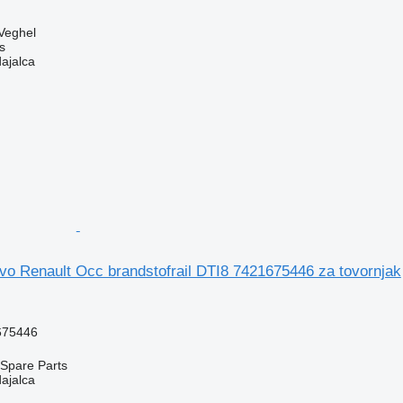
Veghel
s
dajalca
vo Renault Occ brandstofrail DTI8 7421675446 za tovornjak
675446
Spare Parts
dajalca