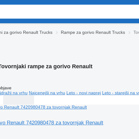
mi za gorivo Renault Trucks
Rampe za gorivo Renault Trucks
To
Tovornjaki rampe za gorivo Renault
objave
jdražji na vrhu
Najcenejši na vrhu
Leto - novi naprej
Leto - starejši na 
vo Renault 7420980478 za tovornjak Renault