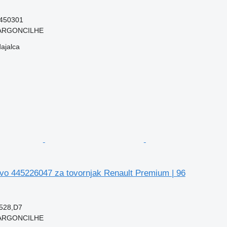
450301
, ARGONCILHE
dajalca
vo 445226047 za tovornjak Renault Premium | 96
528,D7
, ARGONCILHE