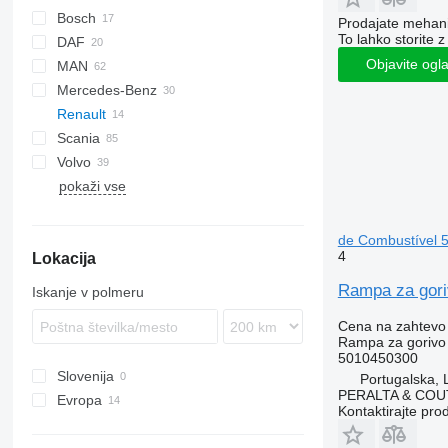
Bosch
Prodajate mehania
To lahko storite z
DAF
Berlingo
Objavite ogl
MAN
C-series
CF
Duster
Punto
1848
Daily
Mercedes-Benz
LF
3542D
EuroCargo
TGA
Renault
XF
Cargo
TGL
A-Class
308
Scania
F-MAX
TGM
Actros
Clio
Volvo
TGS
Antos
Midlum
pokaži vse
TGX
Atego
Premium
FH
MB
T-series
FL
Sprinter
FM
T460
de Combustível 
4
Lokacija
FMX
Rampa za gori
Iskanje v polmeru
Cena na zahtevo
Rampa za gorivo
5010450300
Slovenija
Portugalska, L
PERALTA & COU
Evropa
Kontaktirajte pro
Portugalska