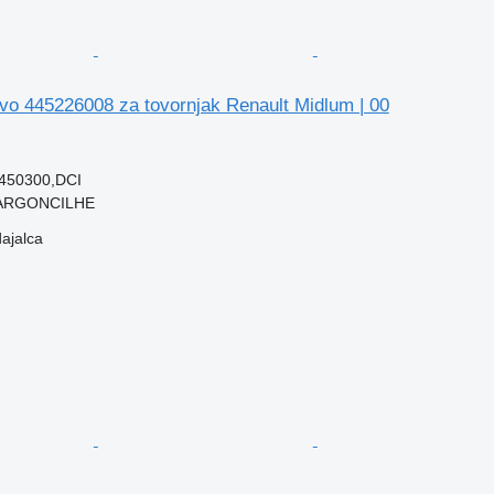
vo 445226008 za tovornjak Renault Midlum | 00
450300,DCI
, ARGONCILHE
dajalca