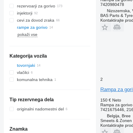
7420980478
rezervoarji za gorivo
Nizozemska, 
injektorji
BAS Parts & Tyre
Kontaktirajte pro
cevi za dovod zraka
rampe za gorivo
pokaži vse
Kategorija vozila
tovornjaki
vlačilci
2
komunalna tehnika
komunalna vozila
Rampa za gori
smetarska vozila
Tip rezervnega dela
150 €
Neto
Rampa za gorivo
originalni nadomestni del
7421675446, 21
Belgija, Bree
Smeets & Zonen 
Kontaktirajte pro
Znamka