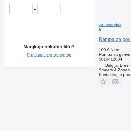
–
za tovornjak
6
Rampa za gori
Manjkajo nekateri filtri?
100 €
Neto
Rampa za gorivo
Predlagajte spremembo
5010412034
Belgija, Bree
Smeets & Zonen 
Kontaktirajte pro