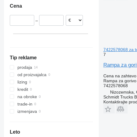
Belgija
Cena
Nizozemska
Romunija
–
Španija
7422578068 za t
7
Tip reklame
Rampa za gor
prodaja
od proizvajalca
Cena na zahtevo
Rampa za gorivo
lizing
7422578068
kredit
Nizozemska,
na obroke
Schmidt Trucks B
Kontaktirajte pro
trade-in
izmenjava
Leto