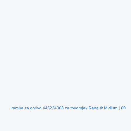
rampa za gorivo 445224008 za tovornjak Renault Midlum | 00