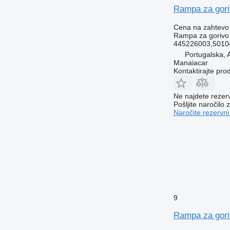
Rampa za gori
Cena na zahtevo
Rampa za gorivo
445226003,5010
Portugalska
Manaiacar
Kontaktirajte pro
Ne najdete rezer
Pošljite naročilo z
Naročite rezervni
9
Rampa za gori