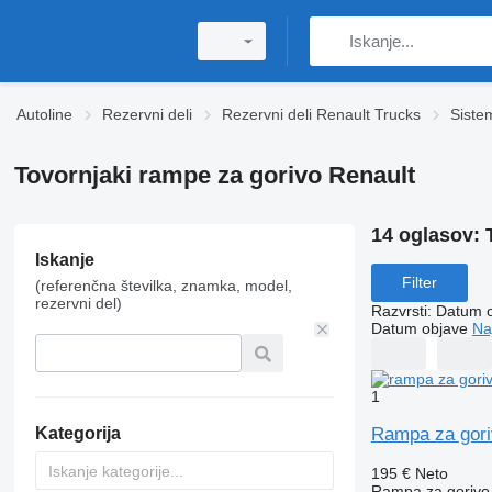
Autoline
Rezervni deli
Rezervni deli Renault Trucks
Siste
Tovornjaki rampe za gorivo Renault
14 oglasov:
Iskanje
Filter
(referenčna številka, znamka, model,
rezervni del)
Razvrsti
:
Datum 
Datum objave
Na
1
Rampa za gori
Kategorija
195 €
Neto
Rampa za gorivo