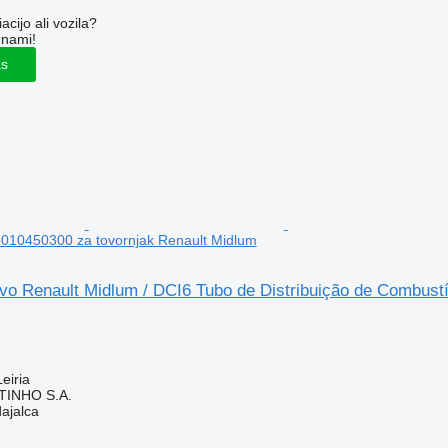
cijo ali vozila?
 nami!
as
5010450300 za tovornjak Renault Midlum
vo Renault Midlum / DCI6 Tubo de Distribuição de Combust
eiria
TINHO S.A.
dajalca