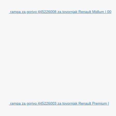
rampa za gorivo 445226008 za tovornjak Renault Midlum | 00
rampa za gorivo 445226003 za tovornjak Renault Premium |