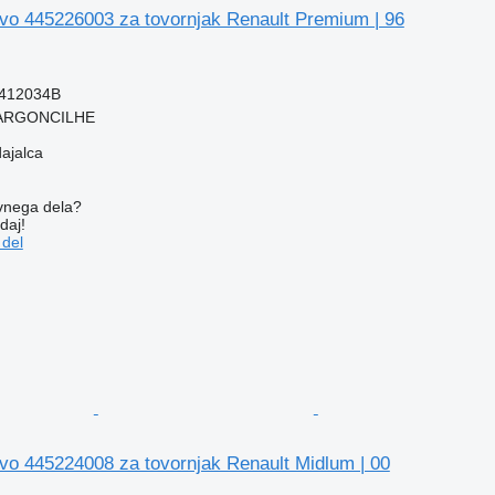
vo 445226003 za tovornjak Renault Premium | 96
412034B
, ARGONCILHE
dajalca
vnega dela?
daj!
 del
vo 445224008 za tovornjak Renault Midlum | 00