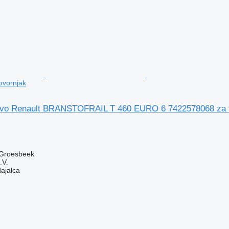
ovornjak
ivo Renault BRANSTOFRAIL T 460 EURO 6 7422578068 za t
 Groesbeek
.V.
dajalca