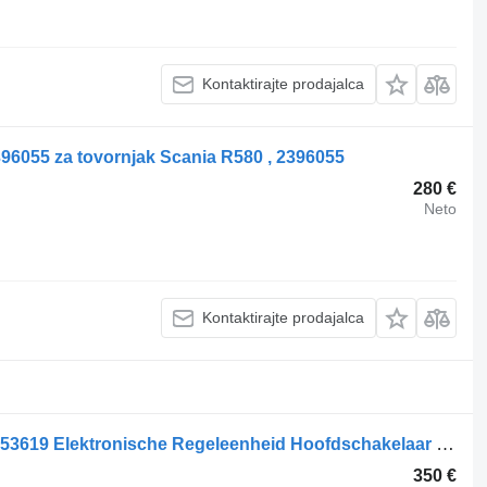
Kontaktirajte prodajalca
396055 za tovornjak Scania R580 , 2396055
280 €
Neto
Kontaktirajte prodajalca
Stikalo akumulatorja DAF 1976562-2253619 Elektronische Regeleenheid Hoofdschakelaar za tovornjak
350 €