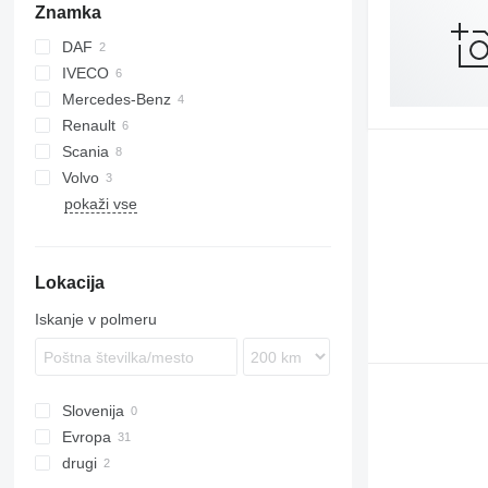
Znamka
DAF
IVECO
F-MAX
Mercedes-Benz
EuroCargo
Renault
Stralis
Atego
Atleon
Scania
Trakker
Citaro
Cabstar
Magnum
Volvo
MB
Midlum
R-series
pokaži vse
Premium
S-series
FH
Lokacija
Iskanje v polmeru
Slovenija
Evropa
drugi
Španija