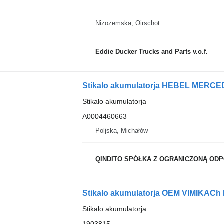
Nizozemska, Oirschot
Eddie Ducker Trucks and Parts v.o.f.
Stikalo akumulatorja HEBEL MERCE
Stikalo akumulatorja
A0004460663
Poljska, Michałów
QINDITO SPÓŁKA Z OGRANICZONĄ OD
Stikalo akumulatorja
1903815