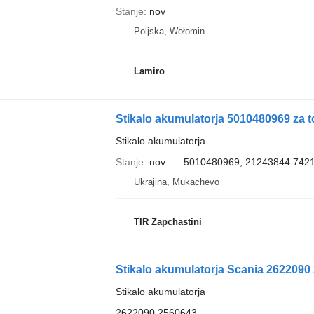
Stanje
nov
Poljska, Wołomin
Lamiro
Stikalo akumulatorja 5010480969 za t
Stikalo akumulatorja
Stanje
nov
5010480969, 21243844 742
Ukrajina, Mukachevo
TIR Zapchastini
Stikalo akumulatorja Scania 2622090
Stikalo akumulatorja
2622090 2560643