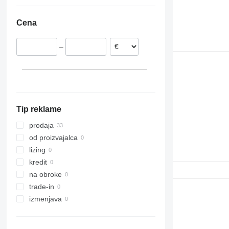
Nizozemska
Ukrajina
Portugalska
Cena
Litva
Poljska
–
Danska
Romunija
Nemčija
Tip reklame
prodaja
od proizvajalca
lizing
kredit
na obroke
trade-in
izmenjava