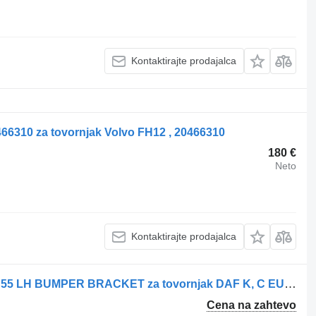
Kontaktirajte prodajalca
466310 za tovornjak Volvo FH12 , 20466310
180 €
Neto
Kontaktirajte prodajalca
Stikalo akumulatorja Volvo LF 45 / LF 55 LH BUMPER BRACKET za tovornjak DAF K, C EURO 6
Cena na zahtevo