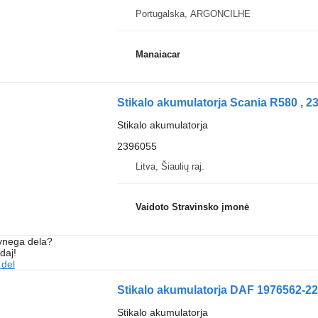
Portugalska, ARGONCILHE
Manaiacar
Stikalo akumulatorja Scania R580 , 2
Stikalo akumulatorja
2396055
Litva, Šiaulių raj.
Vaidoto Stravinsko įmonė
vnega dela?
daj!
 del
Stikalo akumulatorja