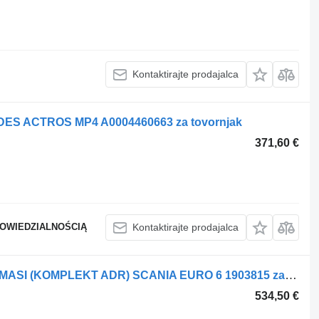
Kontaktirajte prodajalca
DES ACTROS MP4 A0004460663 za tovornjak
371,60 €
POWIEDZIALNOŚCIĄ
Kontaktirajte prodajalca
Stikalo akumulatorja OEM VIMIKACh MASI (KOMPLEKT ADR) SCANIA EURO 6 1903815 za tovornjak Scania Rogue
534,50 €