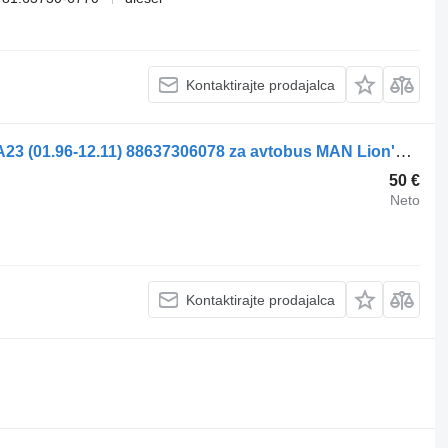
Kontaktirajte prodajalca
Stransko ogledalo MAN LIONS CITY A23 (01.96-12.11) 88637306078 za avtobus MAN Lion's bus (1991-)
50 €
Neto
Kontaktirajte prodajalca