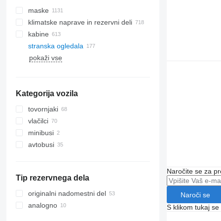
maske
klimatske naprave in rezervni deli
kabine
cevi za klimatsko napravo
stranska ogledala
kondenzatorji klime
pokaži vse
kompresorji klimatskih naprav
stranska stekla
filtri sušilca klime
vetrobranska stekla
klimatske naprave
panoramske strehe
Kategorija vozila
filtri zraka klime
zadnja stekla
drugi deli klimatske naprave
tovornjaki
vlačilci
minibusi
avtobusi
Naročite se za pr
Tip rezervnega dela
originalni nadomestni del
Naroči se
analogno
S klikom tukaj se