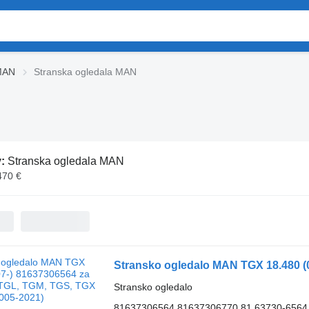
 MAN
Stranska ogledala MAN
v:
Stranska ogledala MAN
470 €
Stransko ogledalo
81637306564 81637306770 81.63730-6564