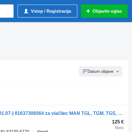
Vstop / Registracija
Objavite oglas
Datum objave
Stransko ogledalo MAN TGX 18.480 (01.07-) 81637306564 za vlačilec MAN TGL, TGM, TGS, TGX (2005-2021)
125 €
Neto
 81.63730-6770
diesel