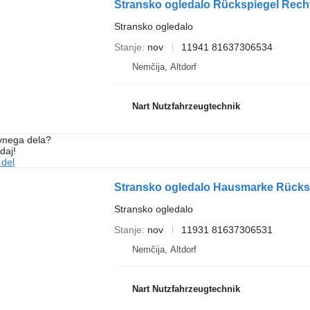
Stransko ogledalo Rückspiegel Rech
Stransko ogledalo
Stanje
nov
11941 81637306534
Nemčija, Altdorf
Nart Nutzfahrzeugtechnik
vnega dela?
daj!
 del
Stransko ogledalo Hausmarke Rücks
Stransko ogledalo
Stanje
nov
11931 81637306531
Nemčija, Altdorf
Nart Nutzfahrzeugtechnik