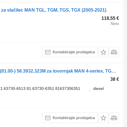
za vlačilec MAN TGL, TGM, TGS, TGX (2005-2021)
118,55 €
Neto
Kontaktirajte prodajalca
Stransko ogledalo Mekra TGA 18.400 (01.00-) 56.3932.323M za tovornjak MAN 4-series, TGA (1993-2009)
38 €
1.63730-6513 81.63730-6351 81637306351
diesel
Kontaktirajte prodajalca