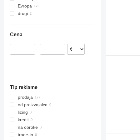
Evropa
MB
G-series
drugi
Estonija
O-series
N-series
Poljska
Ukrajina
S-Class
VNL
Nemčija
Sprinter
Cena
Romunija
Tourismo
Nizozemska
Travego
–
Italija
Vito
Danska
Litva
pokaži vse
Tip reklame
prodaja
od proizvajalca
lizing
kredit
na obroke
trade-in