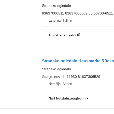
Stransko ogledalo
83637006511 83637006509 83.63700-6511 
Estonija, Tallinn
TruckParts Eesti OÜ
Stransko ogledalo Hausmarke Rücksp
Stransko ogledalo
Stanje
nov
11930 81637306529
Nemčija, Altdorf
Nart Nutzfahrzeugtechnik