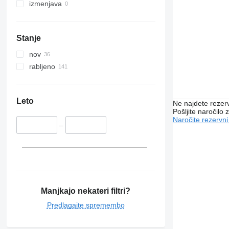
izmenjava
Stanje
nov
rabljeno
Leto
Ne najdete rezer
Pošljite naročilo z
Naročite rezervni
–
Manjkajo nekateri filtri?
Predlagajte spremembo