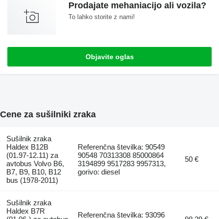
Prodajate mehaniacijo ali vozila?
To lahko storite z nami!
Objavite oglas
Cene za sušilniki zraka
Sušilnik zraka
Haldex B12B
Referenčna številka: 90549
(01.97-12.11) za
90548 70313308 85000864
50 €
avtobus Volvo B6,
3194899 9517283 9957313,
B7, B9, B10, B12
gorivo: diesel
bus (1978-2011)
Sušilnik zraka
Haldex B7R
Referenčna številka: 93096