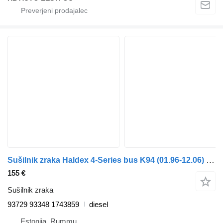
Sušilnik zraka Haldex 4-Series bus K94 (01.96-12.06) 93729 93348 za avtobus Scania 4-series bus (1995-2006)
155 €
Sušilnik zraka
93729 93348 1743859
diesel
Estonija, Rummu