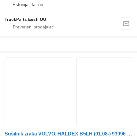
Estonija, Tallinn
TruckParts Eesti OÜ
Sušilnik zraka VOLVO, HALDEX B5LH (01.08-) 93096 92048 za avtobus Volvo B5LH, B0E (2008-)