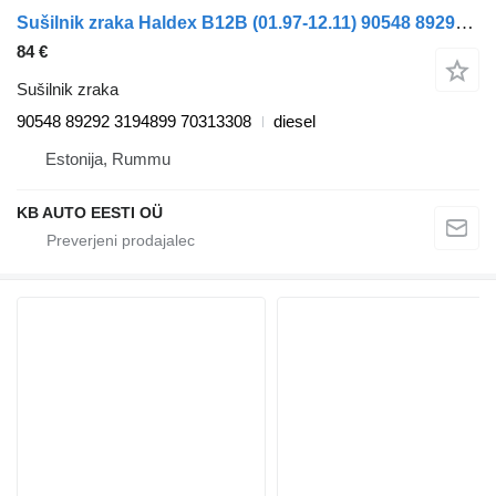
Sušilnik zraka Haldex B12B (01.97-12.11) 90548 89292 za avtobus Volvo B6, B7, B9, B10, B12 bus (1978-2011)
84 €
Sušilnik zraka
90548 89292 3194899 70313308
diesel
Estonija, Rummu
KB AUTO EESTI OÜ