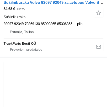
Sušilnik zraka Volvo 93097 92049 za avtobus Volvo B7, B8, B9, B12 bus (2005-)
84,68 €
Neto
Sušilnik zraka
93097 92049 70369130 85000865 85006865
plin
Estonija, Tallinn
TruckParts Eesti OÜ