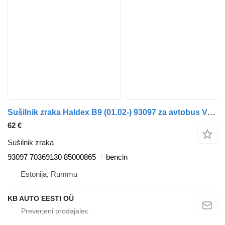
Sušilnik zraka Haldex B9 (01.02-) 93097 za avtobus Volvo B6, B7, B9, B10, B12 bus (1978-2011)
62 €
Sušilnik zraka
93097 70369130 85000865
bencin
Estonija, Rummu
KB AUTO EESTI OÜ