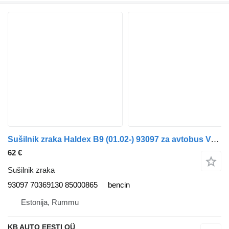
Sušilnik zraka Haldex B9 (01.02-) 93097 za avtobus Volvo B6, B7, B9, B10, B12 bus (1978-2011)
62 €
Sušilnik zraka
93097 70369130 85000865
bencin
Estonija, Rummu
KB AUTO EESTI OÜ