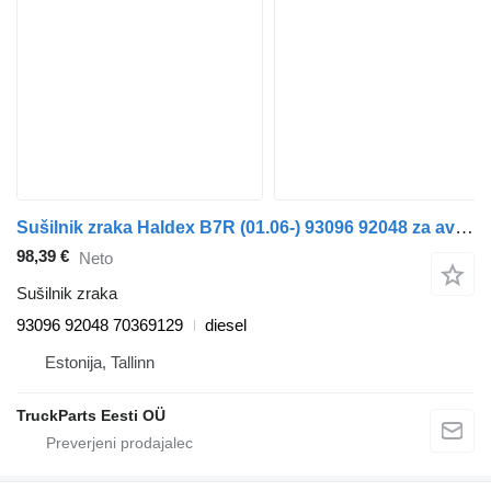
Sušilnik zraka Haldex B7R (01.06-) 93096 92048 za avtobus Volvo B7, B8, B9, B12 bus (2005-)
98,39 €
Neto
Sušilnik zraka
93096 92048 70369129
diesel
Estonija, Tallinn
TruckParts Eesti OÜ