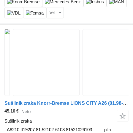
Vsi
Sušilnik zraka Knorr-Bremse LIONS CITY A26 (01.98-12.13) LA8210 II19207 za avtobus MAN Lion's bus (1991-)
45,16 €
Neto
Sušilnik zraka
LA8210 II19207 81.52102-6103 81521026103
plin