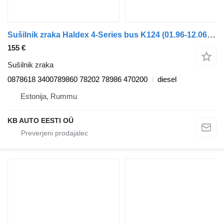
Sušilnik zraka Haldex 4-Series bus K124 (01.96-12.06) 0878618 za avtobus Scania 4-series bus (1995-2006)
155 €
Sušilnik zraka
0878618 3400789860 78202 78986 470200
diesel
Estonija, Rummu
KB AUTO EESTI OÜ