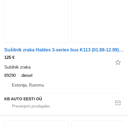
Sušilnik zraka Haldex 3-series bus K113 (01.88-12.99) 89290 za avtobus Scania 3-series bus (1988-1999)
125 €
Sušilnik zraka
89290
diesel
Estonija, Rummu
KB AUTO EESTI OÜ