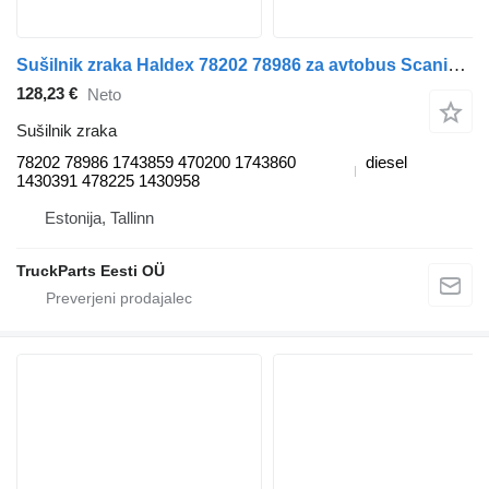
Sušilnik zraka Haldex 78202 78986 za avtobus Scania 4-series bus (1995-2006)
128,23 €
Neto
Sušilnik zraka
78202 78986 1743859 470200 1743860
diesel
1430391 478225 1430958
Estonija, Tallinn
TruckParts Eesti OÜ