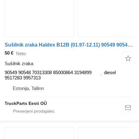
Sušilnik zraka Haldex B12B (01.97-12.11) 90549 90548 za avtobus Volvo B6, B7, B9, B10, B12 bus (1978-2011)
50 €
Neto
Sušilnik zraka
90549 90548 70313308 85000864 3194899
diesel
9517283 9957313
Estonija, Tallinn
TruckParts Eesti OÜ