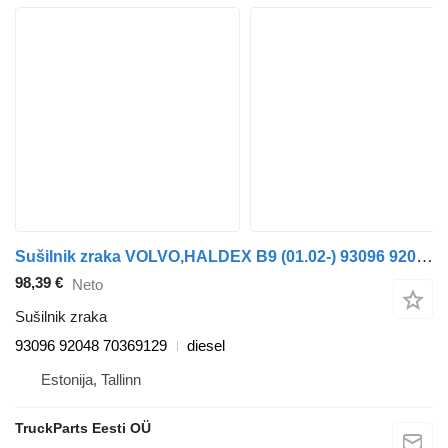
Sušilnik zraka VOLVO,HALDEX B9 (01.02-) 93096 92048 za avtobus Volvo B6, B7, B9, B10, B12 bus (1978-2011)
98,39 €
Neto
Sušilnik zraka
93096 92048 70369129
diesel
Estonija, Tallinn
TruckParts Eesti OÜ