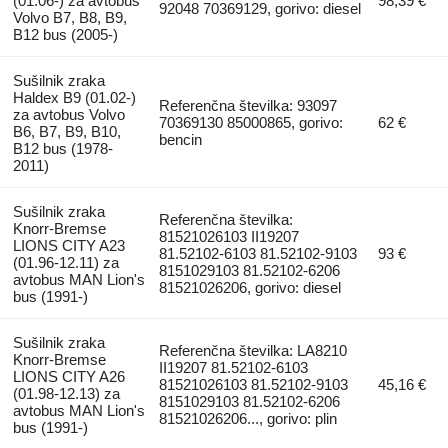
(01.06-) za avtobus
98,39 €
92048 70369129, gorivo: diesel
Volvo B7, B8, B9,
B12 bus (2005-)
Sušilnik zraka
Haldex B9 (01.02-)
Referenčna številka: 93097
za avtobus Volvo
70369130 85000865, gorivo:
62 €
B6, B7, B9, B10,
bencin
B12 bus (1978-
2011)
Sušilnik zraka
Referenčna številka:
Knorr-Bremse
81521026103 II19207
LIONS CITY A23
81.52102-6103 81.52102-9103
93 €
(01.96-12.11) za
8151029103 81.52102-6206
avtobus MAN Lion's
81521026206, gorivo: diesel
bus (1991-)
Sušilnik zraka
Referenčna številka: LA8210
Knorr-Bremse
II19207 81.52102-6103
LIONS CITY A26
81521026103 81.52102-9103
45,16 €
(01.98-12.13) za
8151029103 81.52102-6206
avtobus MAN Lion's
81521026206..., gorivo: plin
bus (1991-)