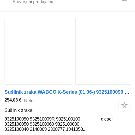
Sušilnik zraka WABCO K-Series (01.06-) 9325100090 za avtobus Scania K,N,F-series bus (2006-)
254,03 €
Neto
Sušilnik zraka
9325100090 932510009R 9325100100
diesel
9325100050 9325100060 9325100030
9325100040 2148069 2308777 1941953...