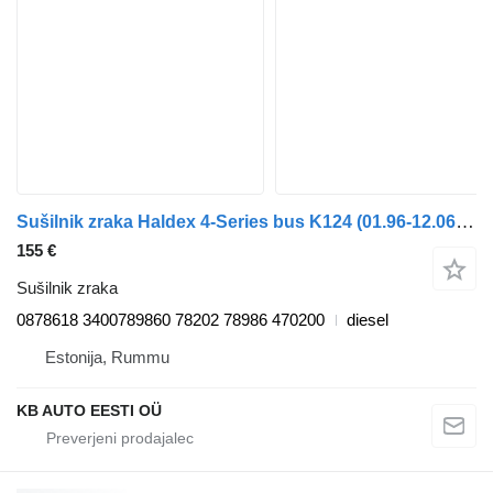
Sušilnik zraka Haldex 4-Series bus K124 (01.96-12.06) 0878618 za avtobus Scania 4-series bus (1995-2006)
155 €
Sušilnik zraka
0878618 3400789860 78202 78986 470200
diesel
Estonija, Rummu
KB AUTO EESTI OÜ