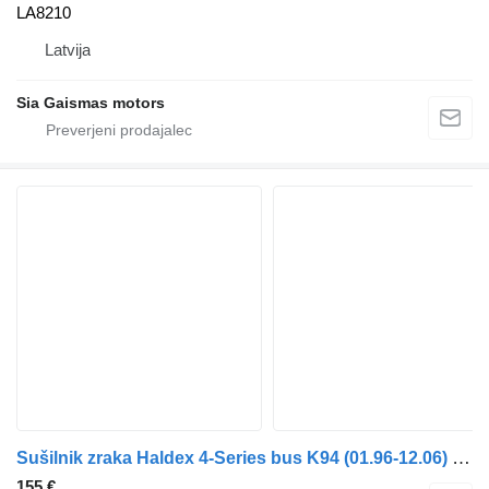
LA8210
Latvija
Sia Gaismas motors
Sušilnik zraka Haldex 4-Series bus K94 (01.96-12.06) 93729 93348 za avtobus Scania 4-series bus (1995-2006)
155 €