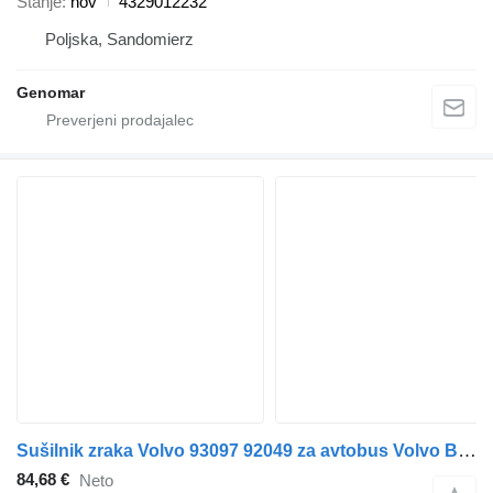
Stanje
nov
4329012232
Poljska, Sandomierz
Genomar
Sušilnik zraka Volvo 93097 92049 za avtobus Volvo B7, B8, B9, B12 bus (2005-)
84,68 €
Neto