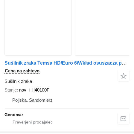
Sušilnik zraka Temsa HD/Euro 6/Wkład osuszacza powietrza/ II40100F za avtobus
Cena na zahtevo
Sušilnik zraka
Stanje
nov
II40100F
Poljska, Sandomierz
Genomar