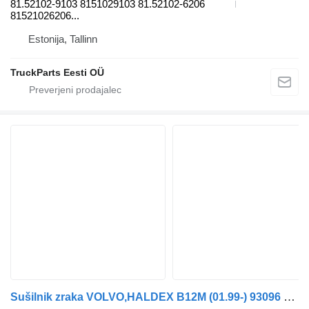
81.52102-9103 8151029103 81.52102-6206
81521026206...
Estonija, Tallinn
TruckParts Eesti OÜ
Sušilnik zraka VOLVO,HALDEX B12M (01.99-) 93096 92048 za avtobus Volvo B6, B7, B9, B10, B12 bus (1978-2011)