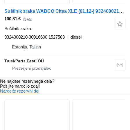
Sušilnik zraka WABCO Citea XLE (01.12-) 9324000210 za avtobus VDL Citea XLE, SLE (2012-)
100,81 €
Neto
Sušilnik zraka
9324000210 30016600 1527583
diesel
Estonija, Tallinn
TruckParts Eesti OÜ
Ne najdete rezervnega dela?
Pošljite naročilo zdaj!
Naročite rezervni del