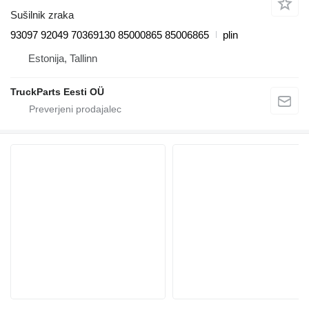
Sušilnik zraka
93097 92049 70369130 85000865 85006865
plin
Estonija, Tallinn
TruckParts Eesti OÜ