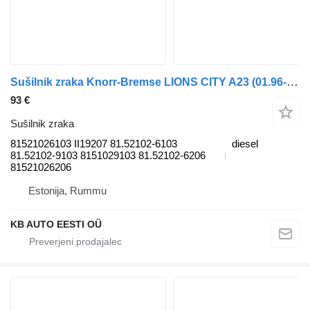
Sušilnik zraka Knorr-Bremse LIONS CITY A23 (01.96-12.11) 81521026103 za avtobus MAN Lion's bus (1991-)
93 €
Sušilnik zraka
81521026103 II19207 81.52102-6103
diesel
81.52102-9103 8151029103 81.52102-6206
81521026206
Estonija, Rummu
KB AUTO EESTI OÜ