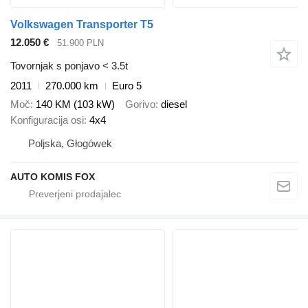
Volkswagen Transporter T5
12.050 €
51.900 PLN
Tovornjak s ponjavo < 3.5t
2011
270.000 km
Euro 5
Moč
140 KM (103 kW)
Gorivo
diesel
Konfiguracija osi
4x4
Poljska, Głogówek
AUTO KOMIS FOX