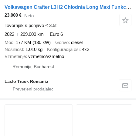
Volkswagen Crafter L3H2 Chłodnia Long Maxi Funkcja Grzania + 230V Salon PL
23.000 €
Neto
Tovornjak s ponjavo < 3.5t
2022
209.000 km
Euro 6
Moč
177 KM (130 kW)
Gorivo
diesel
Nosilnost
1.010 kg
Konfiguracija osi
4x2
Vzmetenje
vzmetno/vzmetno
Romunija, Bucharest
Laslo Truck Romania