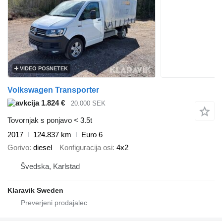
VIDEO POSNETEK
Volkswagen Transporter
1.824 €
20.000 SEK
Tovornjak s ponjavo < 3.5t
2017
124.837 km
Euro 6
Gorivo
diesel
Konfiguracija osi
4x2
Švedska, Karlstad
Klaravik Sweden