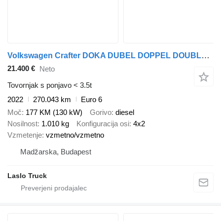
Volkswagen Crafter DOKA DUBEL DOPPEL DOUBLE CABIN TILT 6 SITZE
21.400 €
Neto
Tovornjak s ponjavo < 3.5t
2022
270.043 km
Euro 6
Moč
177 KM (130 kW)
Gorivo
diesel
Nosilnost
1.010 kg
Konfiguracija osi
4x2
Vzmetenje
vzmetno/vzmetno
Madžarska, Budapest
Laslo Truck