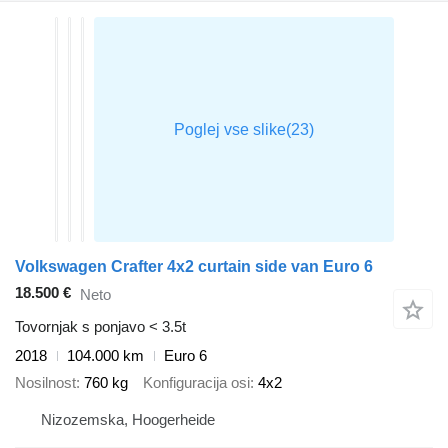
Volkswagen Crafter 4x2 curtain side van Euro 6
18.500 €
Neto
Tovornjak s ponjavo < 3.5t
2018
104.000 km
Euro 6
Nosilnost
760 kg
Konfiguracija osi
4x2
Nizozemska, Hoogerheide