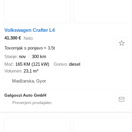
Volkswagen Crafter L4
41.300 €
Neto
Tovornjak s ponjavo < 3.5t
Stanje
nov
300 km
Moč
165 KM (121 kW)
Gorivo
diesel
Volumen
23,1 m³
Madžarska, Gyor
Galgoczi Auto GmbH