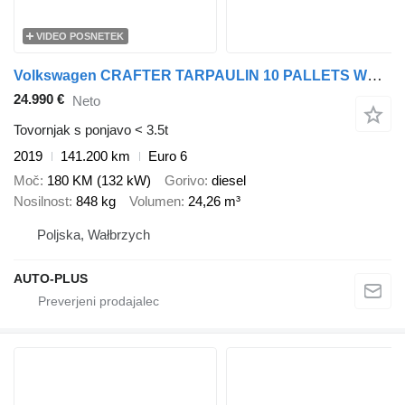
VIDEO POSNETEK
Volkswagen CRAFTER TARPAULIN 10 PALLETS WEBASTO CRUISE CONTROL LED LIGHTS 1
24.990 €
Neto
Tovornjak s ponjavo < 3.5t
2019
141.200 km
Euro 6
Moč
180 KM (132 kW)
Gorivo
diesel
Nosilnost
848 kg
Volumen
24,26 m³
Poljska, Wałbrzych
AUTO-PLUS