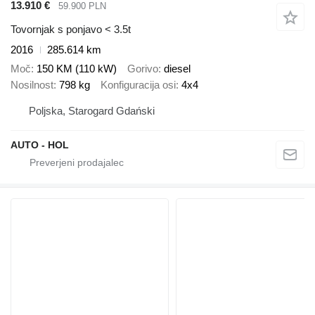
13.910 €
59.900 PLN
Tovornjak s ponjavo < 3.5t
2016
285.614 km
Moč
150 KM (110 kW)
Gorivo
diesel
Nosilnost
798 kg
Konfiguracija osi
4x4
Poljska, Starogard Gdański
AUTO - HOL