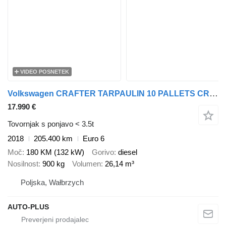
VIDEO POSNETEK
Volkswagen CRAFTER TARPAULIN 10 PALLETS CRUISE CONTROL AIR CONDITIONING 180
17.990 €
Tovornjak s ponjavo < 3.5t
2018
205.400 km
Euro 6
Moč
180 KM (132 kW)
Gorivo
diesel
Nosilnost
900 kg
Volumen
26,14 m³
Poljska, Wałbrzych
AUTO-PLUS