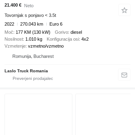
21.400 €
Neto
Tovornjak s ponjavo < 3.5t
2022
270.043 km
Euro 6
Moč
177 KM (130 kW)
Gorivo
diesel
Nosilnost
1.010 kg
Konfiguracija osi
4x2
Vzmetenje
vzmetno/vzmetno
Romunija, Bucharest
Laslo Truck Romania