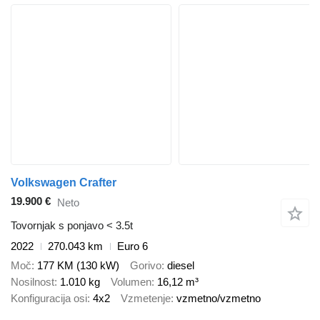
Volkswagen Crafter
19.900 €
Neto
Tovornjak s ponjavo < 3.5t
2022
270.043 km
Euro 6
Moč
177 KM (130 kW)
Gorivo
diesel
Nosilnost
1.010 kg
Volumen
16,12 m³
Konfiguracija osi
4x2
Vzmetenje
vzmetno/vzmetno