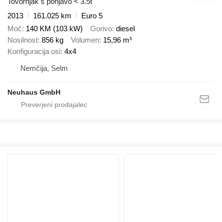
Tovornjak s ponjavo < 3.5t
2013
161.025 km
Euro 5
Moč
140 KM (103 kW)
Gorivo
diesel
Nosilnost
856 kg
Volumen
15,96 m³
Konfiguracija osi
4x4
Nemčija, Selm
Neuhaus GmbH