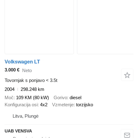
Volkswagen LT
3.000 €
Neto
Tovornjak s ponjavo < 3.5t
2004
298.248 km
Moč
109 KM (80 kW)
Gorivo
diesel
Konfiguracija osi
4x2
Vzmetenje
torzijsko
Litva, Plungė
UAB VENSVA