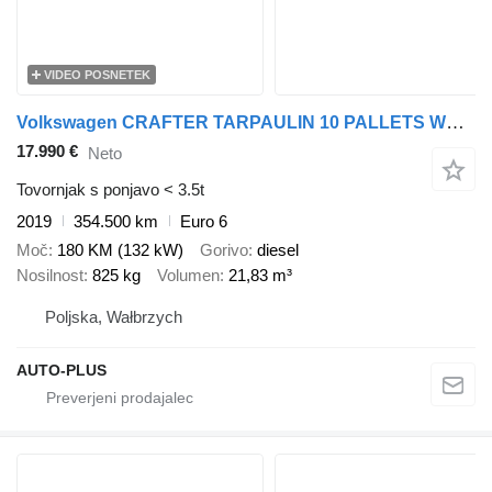
VIDEO POSNETEK
Volkswagen CRAFTER TARPAULIN 10 PALLETS WEBASTO CRUISE CONTROL LED LIGHTS 1
17.990 €
Neto
Tovornjak s ponjavo < 3.5t
2019
354.500 km
Euro 6
Moč
180 KM (132 kW)
Gorivo
diesel
Nosilnost
825 kg
Volumen
21,83 m³
Poljska, Wałbrzych
AUTO-PLUS