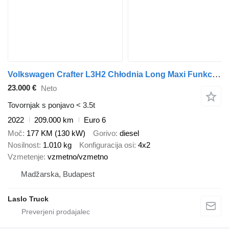
Volkswagen Crafter L3H2 Chłodnia Long Maxi Funkcja Grzania + 230V Salon PL
23.000 €
Neto
Tovornjak s ponjavo < 3.5t
2022
209.000 km
Euro 6
Moč
177 KM (130 kW)
Gorivo
diesel
Nosilnost
1.010 kg
Konfiguracija osi
4x2
Vzmetenje
vzmetno/vzmetno
Madžarska, Budapest
Laslo Truck