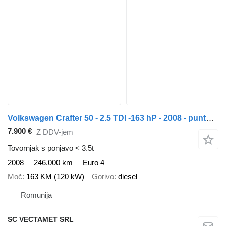
Volkswagen Crafter 50 - 2.5 TDI -163 hP - 2008 - punte dubla
7.900 €
Z DDV-jem
Tovornjak s ponjavo < 3.5t
2008
246.000 km
Euro 4
Moč
163 KM (120 kW)
Gorivo
diesel
Romunija
SC VECTAMET SRL