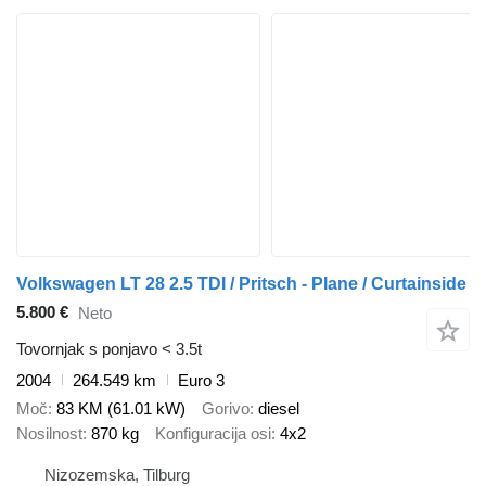
Volkswagen LT 28 2.5 TDI / Pritsch - Plane / Curtainside
5.800 €
Neto
Tovornjak s ponjavo < 3.5t
2004
264.549 km
Euro 3
Moč
83 KM (61.01 kW)
Gorivo
diesel
Nosilnost
870 kg
Konfiguracija osi
4x2
Nizozemska, Tilburg