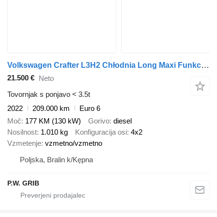
Volkswagen Crafter L3H2 Chłodnia Long Maxi Funkcja Grzania + 230V Salon PL
21.500 €
Neto
Tovornjak s ponjavo < 3.5t
2022
209.000 km
Euro 6
Moč
177 KM (130 kW)
Gorivo
diesel
Nosilnost
1.010 kg
Konfiguracija osi
4x2
Vzmetenje
vzmetno/vzmetno
Poljska, Bralin k/Kępna
P.W. GRIB