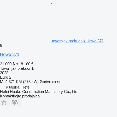
tovornjak prekucnik Howo 371
8
Howo 371
21.000 $
≈ 18.180 €
Tovornjak prekucnik
2023
Euro 2
Moč
371 KM (273 kW)
Gorivo
diesel
Kitajska, Hefei
Hefei Huake Construction Machinery Co., Ltd
Kontaktirajte prodajalca