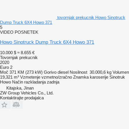
tovornjak prekucnik Howo Sinotruck
Dump Truck 6X4 Howo 371
5
VIDEO POSNETEK
Howo Sinotruck Dump Truck 6X4 Howo 371
10.000 $
≈ 8.655 €
Tovornjak prekucnik
2020
Euro 2
Moč
371 KM (273 kW)
Gorivo
diesel
Nosilnost
30.000,6 kg
Volumen
19,321 m³
Vzmetenje
vzmetno/zračno
Znamka karoserije
Sinotruk
Howo
Način razkladanja
zadnja
Kitajska, Jinan
ZW Group Vehicles Co., Ltd.
Kontaktirajte prodajalca