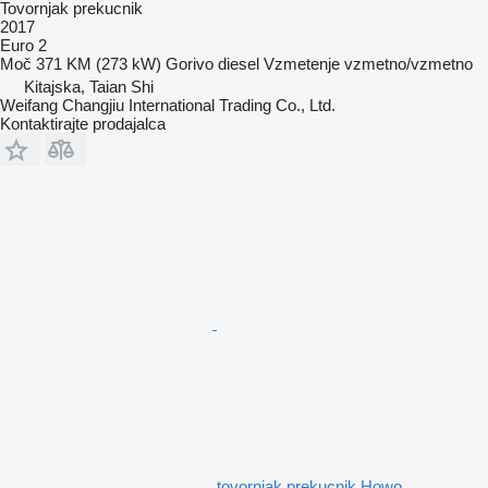
Tovornjak prekucnik
2017
Euro 2
Moč
371 KM (273 kW)
Gorivo
diesel
Vzmetenje
vzmetno/vzmetno
Kitajska, Taian Shi
Weifang Changjiu International Trading Co., Ltd.
Kontaktirajte prodajalca
tovornjak prekucnik Howo