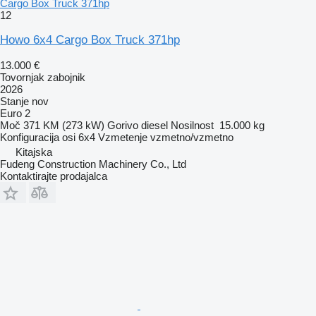
Cargo Box Truck 371hp
12
Howo 6x4 Cargo Box Truck 371hp
13.000 €
Tovornjak zabojnik
2026
Stanje
nov
Euro 2
Moč
371 KM (273 kW)
Gorivo
diesel
Nosilnost
15.000 kg
Konfiguracija osi
6x4
Vzmetenje
vzmetno/vzmetno
Kitajska
Fudeng Construction Machinery Co., Ltd
Kontaktirajte prodajalca