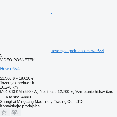
tovornjak prekucnik Howo 6×4
9
VIDEO POSNETEK
Howo 6×4
21.500 $
≈ 18.610 €
Tovornjak prekucnik
20.240 km
Moč
340 KM (250 kW)
Nosilnost
12.700 kg
Vzmetenje
hidravlično
Kitajska, Anhui
Shanghai Mingcang Machinery Trading Co., LTD.
Kontaktirajte prodajalca