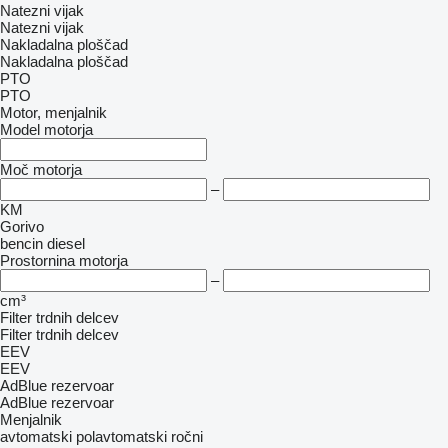
Natezni vijak
Natezni vijak
Nakladalna ploščad
Nakladalna ploščad
PTO
PTO
Motor, menjalnik
Model motorja
Moč motorja
–
KM
Gorivo
bencin
diesel
Prostornina motorja
–
cm³
Filter trdnih delcev
Filter trdnih delcev
EEV
EEV
AdBlue rezervoar
AdBlue rezervoar
Menjalnik
avtomatski
polavtomatski
ročni