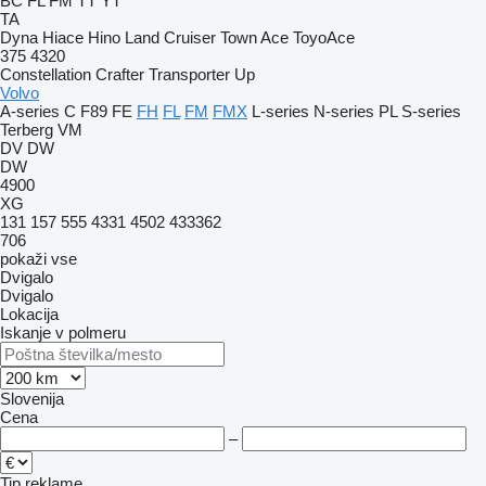
BC
FL
FM
TT
YT
TA
Dyna
Hiace
Hino
Land Cruiser
Town Ace
ToyoAce
375
4320
Constellation
Crafter
Transporter
Up
Volvo
A-series
C
F89
FE
FH
FL
FM
FMX
L-series
N-series
PL
S-series
Terberg
VM
DV
DW
DW
4900
XG
131
157
555
4331
4502
433362
706
pokaži vse
Dvigalo
Dvigalo
Lokacija
Iskanje v polmeru
Slovenija
Cena
–
Tip reklame