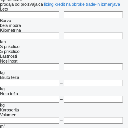
prodaja
od proizvajalca
lizing
kredit
na obroke
trade-in
izmenjava
Leto
–
Barva
bela
modra
Kilometrina
–
km
S prikolico
S prikolico
Lastnosti
Nosilnost
–
kg
Bruto teža
–
kg
Neto teža
–
kg
Karoserija
Volumen
–
m³