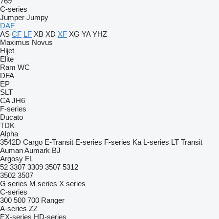
769
C-series
Jumper
Jumpy
DAF
AS
CF
LF
XB
XD
XF
XG
YA
YHZ
Maximus
Novus
Hijet
Elite
Ram
WC
DFA
EP
SLT
CA
JH6
F-series
Ducato
TDK
Alpha
3542D
Cargo
E-Transit
E-series
F-series
Ka
L-series
LT
Transit
Auman
Aumark
BJ
Argosy
FL
52
3307
3309
3507
5312
3502
3507
G series
M series
X series
C-series
300
500
700
Ranger
A-series
ZZ
EX-series
HD-series