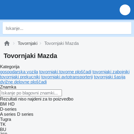
Tovornjaki
Tovornjaki Mazda
Tovornjaki Mazda
Kategorija
gospodarska vozila
tovornjaki tovorne ploščadi
tovornjaki zabojniki
tovornjaki prekucniki
tovornjaki avtotransporterji
tovornjaki šasija
dvižne delovne ploščadi
Znamka
Rezultati niso najdeni za to poizvedbo
BM
HD
D-series
A series
D series
Tugra
TK
BU