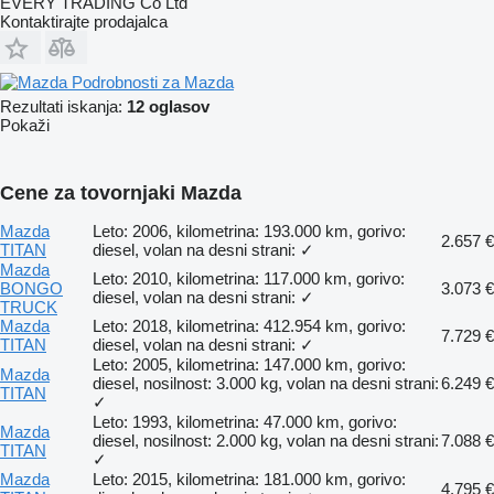
EVERY TRADING Co Ltd
Kontaktirajte prodajalca
Podrobnosti za Mazda
Rezultati iskanja:
12 oglasov
Pokaži
Cene za tovornjaki Mazda
Mazda
Leto: 2006, kilometrina: 193.000 km, gorivo:
2.657 €
TITAN
diesel, volan na desni strani: ✓
Mazda
Leto: 2010, kilometrina: 117.000 km, gorivo:
BONGO
3.073 €
diesel, volan na desni strani: ✓
TRUCK
Mazda
Leto: 2018, kilometrina: 412.954 km, gorivo:
7.729 €
TITAN
diesel, volan na desni strani: ✓
Leto: 2005, kilometrina: 147.000 km, gorivo:
Mazda
diesel, nosilnost: 3.000 kg, volan na desni strani:
6.249 €
TITAN
✓
Leto: 1993, kilometrina: 47.000 km, gorivo:
Mazda
diesel, nosilnost: 2.000 kg, volan na desni strani:
7.088 €
TITAN
✓
Mazda
Leto: 2015, kilometrina: 181.000 km, gorivo:
4.795 €