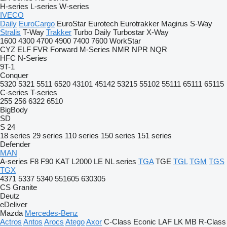
H-series
L-series
W-series
IVECO
Daily
EuroCargo
EuroStar
Eurotech
Eurotrakker
Magirus
S-Way
Stralis
T-Way
Trakker
Turbo Daily
Turbostar
X-Way
1600
4300
4700
4900
7400
7600
WorkStar
CYZ
ELF
FVR
Forward
M-Series
NMR
NPR
NQR
HFC
N-Series
9T-1
Conquer
5320
5321
5511
6520
43101
45142
53215
55102
55111
65111
65115
C-series
T-series
255
256
6322
6510
BigBody
SD
S 24
18 series
29 series
110 series
150 series
151 series
Defender
MAN
A-series
F8
F90
KAT
L2000
LE
NL series
TGA
TGE
TGL
TGM
TGS
TGX
4371
5337
5340
551605
630305
CS
Granite
Deutz
eDeliver
Mazda
Mercedes-Benz
Actros
Antos
Arocs
Atego
Axor
C-Class
Econic
LAF
LK
MB
R-Class