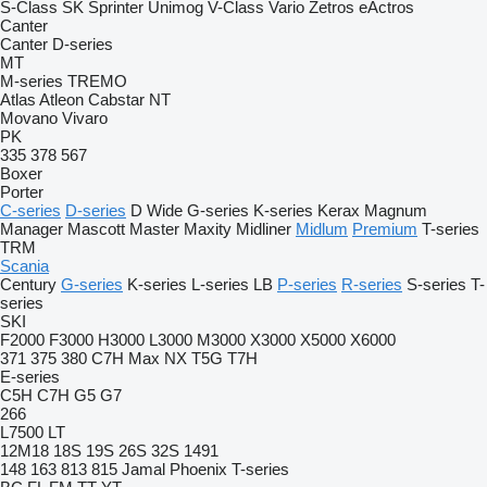
S-Class
SK
Sprinter
Unimog
V-Class
Vario
Zetros
eActros
Canter
Canter
D-series
MT
M-series
TREMO
Atlas
Atleon
Cabstar
NT
Movano
Vivaro
PK
335
378
567
Boxer
Porter
C-series
D-series
D Wide
G-series
K-series
Kerax
Magnum
Manager
Mascott
Master
Maxity
Midliner
Midlum
Premium
T-series
TRM
Scania
Century
G-series
K-series
L-series
LB
P-series
R-series
S-series
T-
series
SKI
F2000
F3000
H3000
L3000
M3000
X3000
X5000
X6000
371
375
380
C7H
Max
NX
T5G
T7H
E-series
C5H
C7H
G5
G7
266
L7500
LT
12M18
18S
19S
26S
32S
1491
148
163
813
815
Jamal
Phoenix
T-series