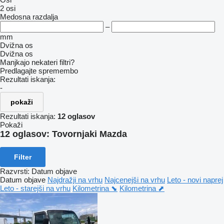
2 osi
Medosna razdalja
–
mm
Dvižna os
Dvižna os
Manjkajo nekateri filtri?
Predlagajte spremembo
Rezultati iskanja:
-
pokaži
Rezultati iskanja:
12 oglasov
Pokaži
12 oglasov:
Tovornjaki Mazda
Filter
Razvrsti
:
Datum objave
Datum objave
Najdražji na vrhu
Najcenejši na vrhu
Leto - novi naprej
Leto - starejši na vrhu
Kilometrina ⬊
Kilometrina ⬈