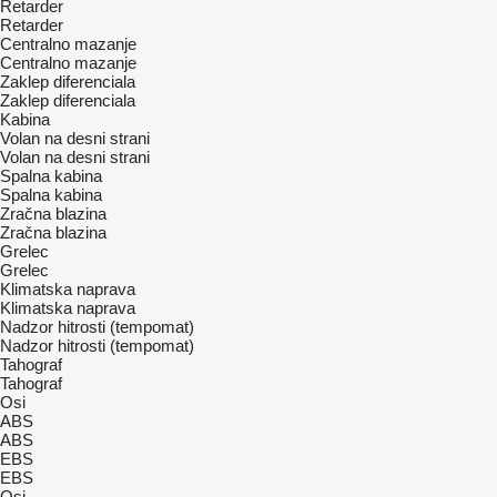
Retarder
Retarder
Centralno mazanje
Centralno mazanje
Zaklep diferenciala
Zaklep diferenciala
Kabina
Volan na desni strani
Volan na desni strani
Spalna kabina
Spalna kabina
Zračna blazina
Zračna blazina
Grelec
Grelec
Klimatska naprava
Klimatska naprava
Nadzor hitrosti (tempomat)
Nadzor hitrosti (tempomat)
Tahograf
Tahograf
Osi
ABS
ABS
EBS
EBS
Osi