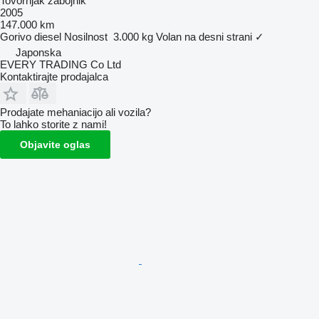
Tovornjak zabojnik
2005
147.000 km
Gorivo
diesel
Nosilnost
3.000 kg
Volan na desni strani
✓
Japonska
EVERY TRADING Co Ltd
Kontaktirajte prodajalca
Prodajate mehaniacijo ali vozila?
To lahko storite z nami!
Objavite oglas