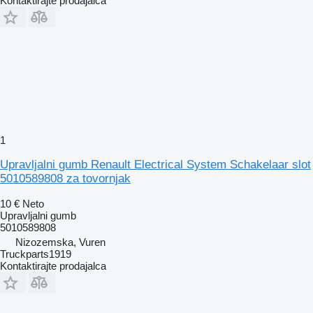
Kontaktirajte prodajalca
1
Upravljalni gumb Renault Electrical System Schakelaar slot
5010589808 za tovornjak
10 €
Neto
Upravljalni gumb
5010589808
Nizozemska, Vuren
Truckparts1919
Kontaktirajte prodajalca