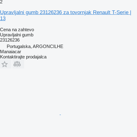
2
Upravljalni gumb 23126236 za tovornjak Renault T-Serie |
13
Cena na zahtevo
Upravljalni gumb
23126236
Portugalska, ARGONCILHE
Manaiacar
Kontaktirajte prodajalca