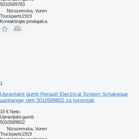
5010589783
Nizozemska, Vuren
Truckparts1919
Kontaktirajte prodajalca
1
Upravljalni gumb Renault Electrical System Schakelaar
aanhanger rem 5010589822 za tovornjak
10 €
Neto
Upravljalni gumb
5010589822
Nizozemska, Vuren
Truckparts1919