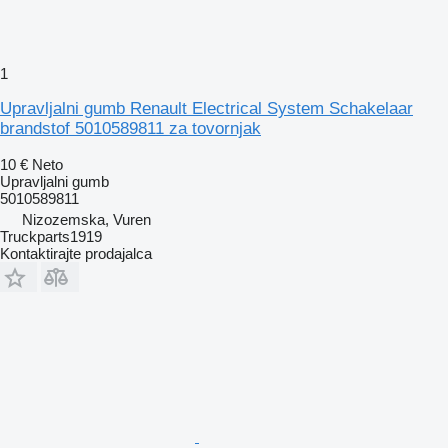
1
Upravljalni gumb Renault Electrical System Schakelaar
brandstof 5010589811 za tovornjak
10 €
Neto
Upravljalni gumb
5010589811
Nizozemska, Vuren
Truckparts1919
Kontaktirajte prodajalca