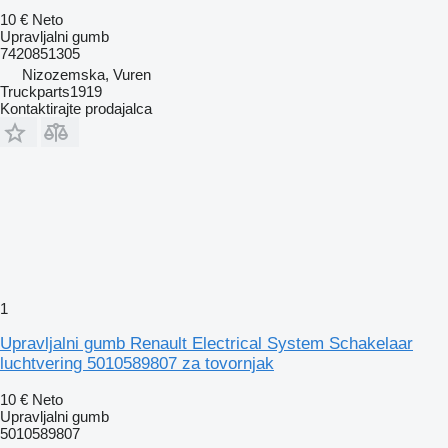
10 €
Neto
Upravljalni gumb
7420851305
Nizozemska, Vuren
Truckparts1919
Kontaktirajte prodajalca
1
Upravljalni gumb Renault Electrical System Schakelaar
luchtvering 5010589807 za tovornjak
10 €
Neto
Upravljalni gumb
5010589807