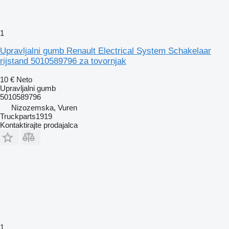
1
Upravljalni gumb Renault Electrical System Schakelaar
rijstand 5010589796 za tovornjak
10 €
Neto
Upravljalni gumb
5010589796
Nizozemska, Vuren
Truckparts1919
Kontaktirajte prodajalca
1