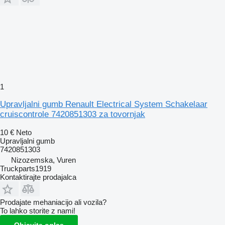
1
Upravljalni gumb Renault Electrical System Schakelaar
cruiscontrole 7420851303 za tovornjak
10 €
Neto
Upravljalni gumb
7420851303
Nizozemska, Vuren
Truckparts1919
Kontaktirajte prodajalca
Prodajate mehaniacijo ali vozila?
To lahko storite z nami!
Objavite oglas