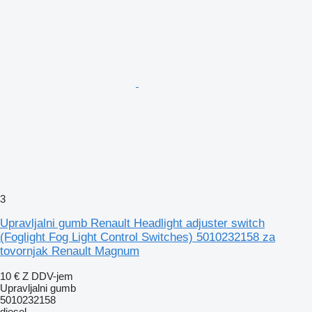
3
Upravljalni gumb Renault Headlight adjuster switch
(Foglight Fog Light Control Switches) 5010232158 za
tovornjak Renault Magnum
10 €
Z DDV-jem
Upravljalni gumb
5010232158
diesel