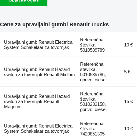
Cene za upravljalni gumbi Renault Trucks
Referenčna
Upravljalni gumb Renault Electrical
številka:
10 €
System Schakelaar za tovornjak
5010589789
Referenčna
Upravljalni gumb Renault Hazard
številka:
5 €
switch za tovornjak Renault Midlum
5010589786,
gorivo: diesel
Referenčna
Upravljalni gumb Renault Hazard
številka:
switch za tovornjak Renault
15 €
5010232158,
Magnum
gorivo: diesel
Referenčna
Upravljalni gumb Renault Electrical
številka:
10 €
System Schakelaar za tovornjak
7420851305