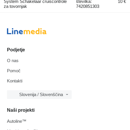
System Schakelaar cruiscontrole
številka:
10 €
za tovornjak
7420851303
Podjetje
O nas
Pomoč
Kontakti
Slovenija / Slovenščina
Naši projekti
Autoline™