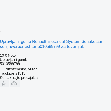
1
Upravljalni gumb Renault Electrical System Schakelaar
schijnwerper achter 5010589799 za tovornjak
10 €
Neto
Upravljalni gumb
5010589799
Nizozemska, Vuren
Truckparts1919
Kontaktirajte prodajalca