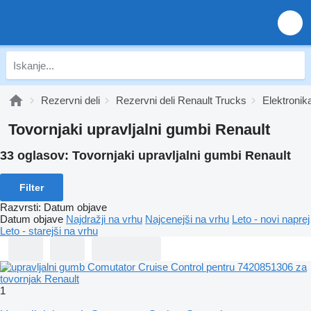
Rezervni deli
Rezervni deli Renault Trucks
Elektronik
Tovornjaki upravljalni gumbi Renault
33 oglasov:
Tovornjaki upravljalni gumbi Renault
Filter
Razvrsti
:
Datum objave
Datum objave
Najdražji na vrhu
Najcenejši na vrhu
Leto - novi naprej
Leto - starejši na vrhu
1