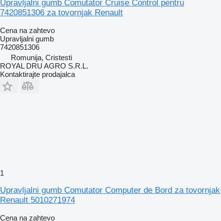
Upravljalni gumb Comutator Cruise Control pentru
7420851306 za tovornjak Renault
Cena na zahtevo
Upravljalni gumb
7420851306
Romunija, Cristesti
ROYAL DRU AGRO S.R.L.
Kontaktirajte prodajalca
1
Upravljalni gumb Comutator Computer de Bord za tovornjak
Renault 5010271974
Cena na zahtevo