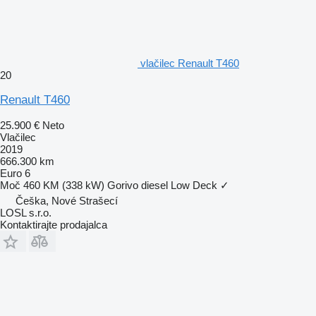
vlačilec Renault T460
20
Renault T460
25.900 €
Neto
Vlačilec
2019
666.300 km
Euro 6
Moč
460 KM (338 kW)
Gorivo
diesel
Low Deck
✓
Češka, Nové Strašecí
LOSL s.r.o.
Kontaktirajte prodajalca