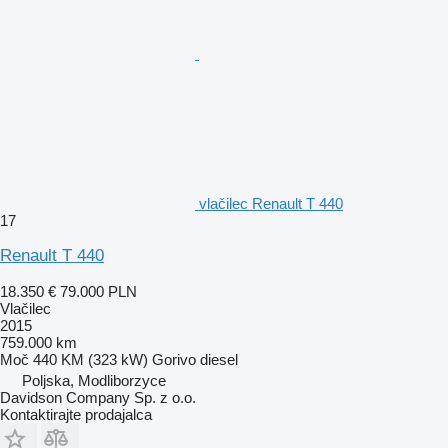
vlačilec Renault T 440
17
Renault T 440
18.350 €
79.000 PLN
Vlačilec
2015
759.000 km
Moč
440 KM (323 kW)
Gorivo
diesel
Poljska, Modliborzyce
Davidson Company Sp. z o.o.
Kontaktirajte prodajalca