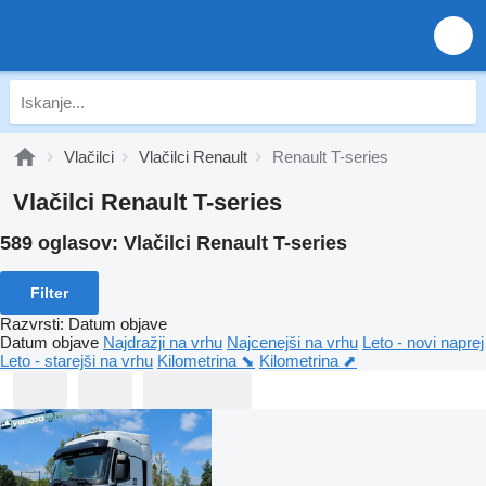
Vlačilci
Vlačilci Renault
Renault T-series
Vlačilci Renault T-series
589 oglasov:
Vlačilci Renault T-series
Filter
Razvrsti
:
Datum objave
Datum objave
Najdražji na vrhu
Najcenejši na vrhu
Leto - novi naprej
Leto - starejši na vrhu
Kilometrina ⬊
Kilometrina ⬈