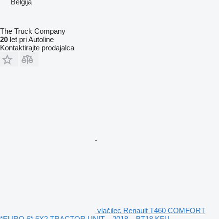
Belgija
The Truck Company
20
let pri Autoline
Kontaktirajte prodajalca
vlačilec Renault T460 COMFORT
*EURO 6* 6X2 TRACTOR UNIT – 2018 – BT18 KFU