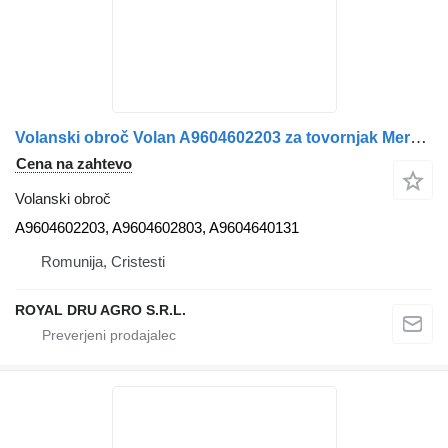
Volanski obroč Volan A9604602203 za tovornjak Mercedes-Benz OEM A9604602203/A9604602803/A9604640131
Cena na zahtevo
Volanski obroč
A9604602203, A9604602803, A9604640131
Romunija, Cristesti
ROYAL DRU AGRO S.R.L.