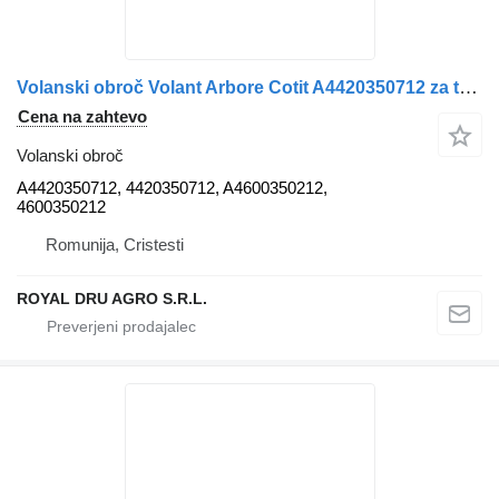
Volanski obroč Volant Arbore Cotit A4420350712 za tovornjak Mercedes-Benz A4420350712 A4600350212
Cena na zahtevo
Volanski obroč
A4420350712, 4420350712, A4600350212,
4600350212
Romunija, Cristesti
ROYAL DRU AGRO S.R.L.