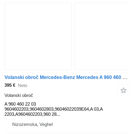
Volanski obroč Mercedes-Benz Mercedes A 960 460 22 03 za tovornjak
395 €
Neto
Volanski obroč
A 960 460 22 03
9604602203,9604602803,96046022039E64,A 03,A
2203,A9604602203,960 28...
Nizozemska, Veghel