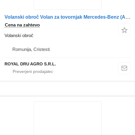
Volanski obroč Volan za tovornjak Mercedes-Benz (A9604602203, A9604602803, A9604640131, 9604602203, 9604602803, 9604640131)
Cena na zahtevo
Volanski obroč
Romunija, Cristesti
ROYAL DRU AGRO S.R.L.