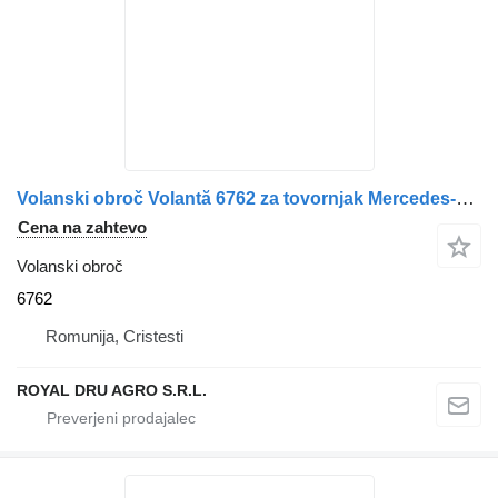
Volanski obroč Volantă 6762 za tovornjak Mercedes-Benz A5410301605 / A5410300105 – Piesă auto uzată
Cena na zahtevo
Volanski obroč
6762
Romunija, Cristesti
ROYAL DRU AGRO S.R.L.