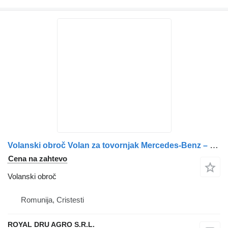
Volanski obroč Volan za tovornjak Mercedes-Benz – Coduri A9604602203, A9604602803, A9604640131
Cena na zahtevo
Volanski obroč
Romunija, Cristesti
ROYAL DRU AGRO S.R.L.