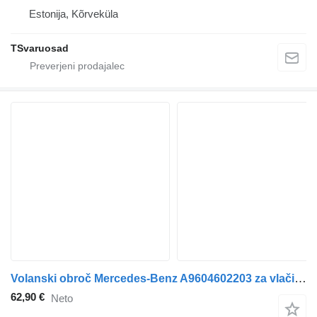
Estonija, Kõrveküla
TSvaruosad
Volanski obroč Mercedes-Benz A9604602203 za vlačilec Mercedes-Benz Antos, Arocs, Actros MP4 (2012-)
62,90 €
Neto