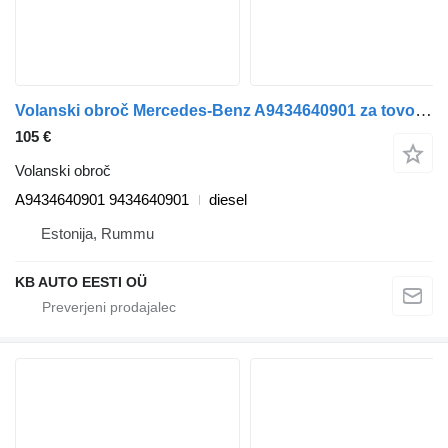
Volanski obroč Mercedes-Benz A9434640901 za tovornjak Mercedes-Benz Actros, Axor MP1, MP2, MP3 (1996-2014)
105 €
Volanski obroč
A9434640901 9434640901
diesel
Estonija, Rummu
KB AUTO EESTI OÜ