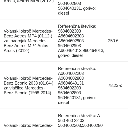
Arocs, Actros MP4 (2012-)
9604602803
9604640131, gorivo:
diesel
Referenčna številka:
Volanski obroč Mercedes-
9604602303
Benz Actros MP4 (01.12-)
A9604602303
za tovornjak Mercedes-
A9604602903
250 €
Benz Actros MP4 Antos
9604602903
Arocs (2012-)
A960464013 960464013,
gorivo: diesel
Referenčna številka:
A9604602203
Volanski obroč Mercedes-
A9604602803
Benz Econic 2633 (01.04-)
A9604640131
78,23 €
za vlačilec Mercedes-
9604602203
Benz Econic (1998-2014)
9604602803
9604640131, gorivo:
diesel
Referenčna številka: A
960 460 22 03
Volanski obroč Mercedes-
9604602203,960460280