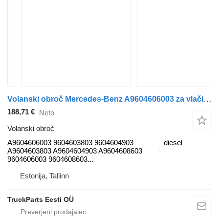
Volanski obroč Mercedes-Benz A9604606003 za vlačilec Mercedes-Benz Actros MP5 (2019-)
188,71 €
Neto
Volanski obroč
A9604606003 9604603803 9604604903
diesel
A9604603803 A9604604903 A9604608603
9604606003 9604608603...
Estonija, Tallinn
TruckParts Eesti OÜ