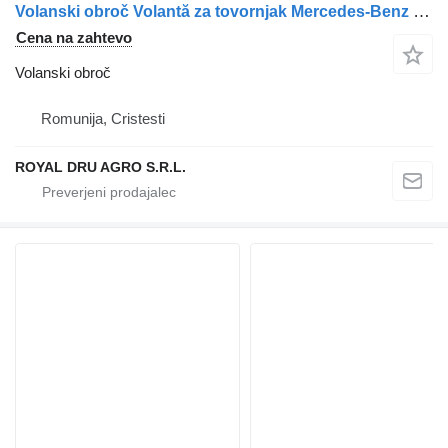
Volanski obroč Volantă za tovornjak Mercedes-Benz Cod: A9060306805 / A9060305705 / A9060303205 / A9060303805 / A3520321305
Cena na zahtevo
Volanski obroč
Romunija, Cristesti
ROYAL DRU AGRO S.R.L.