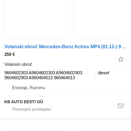
Volanski obroč Mercedes-Benz Actros MP4 (01.12-) 9604602303 za tovornjak Mercedes-Benz Actros MP4 Antos Arocs (2012-)
250 €
Volanski obroč
9604602303 A9604602303 A9604602903
diesel
9604602903 A960464013 960464013
Estonija, Rummu
KB AUTO EESTI OÜ