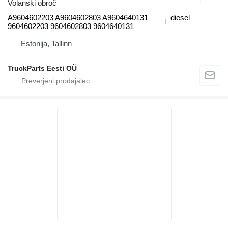
Volanski obroč
A9604602203 A9604602803 A9604640131
diesel
9604602203 9604602803 9604640131
Estonija, Tallinn
TruckParts Eesti OÜ