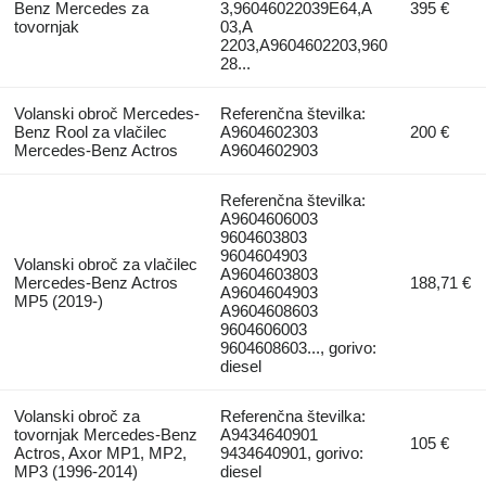
Benz Mercedes za
3,96046022039E64,A
395 €
tovornjak
03,A
2203,A9604602203,960
28...
Volanski obroč Mercedes-
Referenčna številka:
Benz Rool za vlačilec
A9604602303
200 €
Mercedes-Benz Actros
A9604602903
Referenčna številka:
A9604606003
9604603803
9604604903
Volanski obroč za vlačilec
A9604603803
Mercedes-Benz Actros
188,71 €
A9604604903
MP5 (2019-)
A9604608603
9604606003
9604608603..., gorivo:
diesel
Volanski obroč za
Referenčna številka:
tovornjak Mercedes-Benz
A9434640901
105 €
Actros, Axor MP1, MP2,
9434640901, gorivo:
MP3 (1996-2014)
diesel