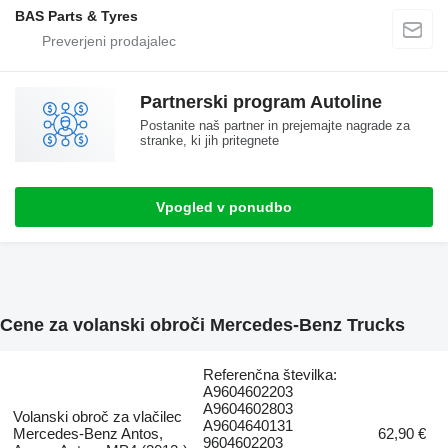
BAS Parts & Tyres
Partnerski program Autoline
Postanite naš partner in prejemajte nagrade za
stranke, ki jih pritegnete
Vpogled v ponudbo
Cene za volanski obroči Mercedes-Benz Trucks
Referenčna številka:
A9604602203
A9604602803
Volanski obroč za vlačilec
A9604640131
Mercedes-Benz Antos,
62,90 €
9604602203