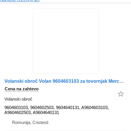
Volanski obroč Volan 9604603103 za tovornjak Mercedes-Benz Original 9604603103 / 9604602503 / 9604640131
Cena na zahtevo
Volanski obroč
9604603103, 9604602503, 9604640131, A9604603103,
A9604602503, A9604640131
Romunija, Cristesti