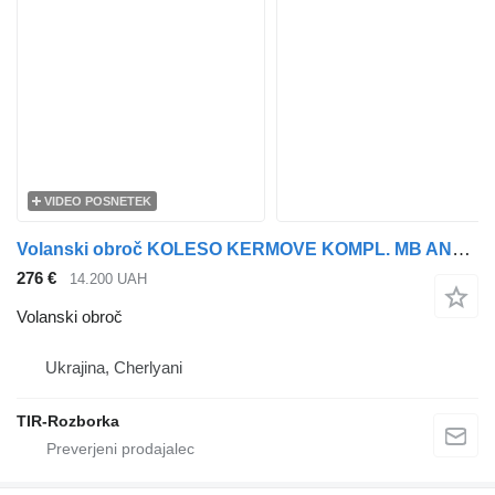
VIDEO POSNETEK
Volanski obroč KOLESO KERMOVE KOMPL. MB ANTOS/AROCS/ACTROS MP4 za vlačilec Mercedes-Benz Actros
276 €
14.200 UAH
Volanski obroč
Ukrajina, Cherlyani
TIR-Rozborka