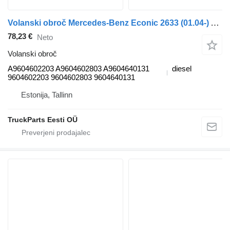
Volanski obroč Mercedes-Benz Econic 2633 (01.04-) A9604602203 za vlačilec Mercedes-Benz Econic (1998-2014)
78,23 €
Neto
Volanski obroč
A9604602203 A9604602803 A9604640131
diesel
9604602203 9604602803 9604640131
Estonija, Tallinn
TruckParts Eesti OÜ