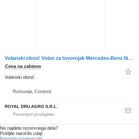
Volanski obroč Volan za tovornjak Mercedes-Benz fără airbag 9604602203 / 9604602803 / A9604602203 / A9604602803
Cena na zahtevo
Volanski obroč
Romunija, Cristesti
ROYAL DRU AGRO S.R.L.
Ne najdete rezervnega dela?
Pošljite naročilo zdaj!
Naročite rezervni del