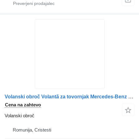
Volanski obroč Volantă za tovornjak Mercedes-Benz – Coduri: A9060306605, A9060303705, A9060305505, A9060303005, A3630320105
Cena na zahtevo
Volanski obroč
Romunija, Cristesti