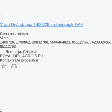
1
Vrata Ușă stânga 1400728 za tovornjak DAF
Cena na zahtevo
Vrata
1400728, 1700862, 20832788, 5600464823, 85112766, 7420832486,
85112763
Romunija, Cristesti
ROYAL DRU AGRO S.R.L.
Kontaktirajte prodajalca
1