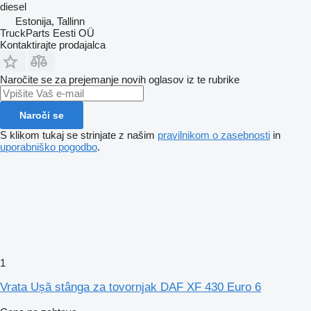
diesel
Estonija, Tallinn
TruckParts Eesti OÜ
Kontaktirajte prodajalca
Naročite se za prejemanje novih oglasov iz te rubrike
Naroči se
S klikom tukaj se strinjate z našim
pravilnikom o zasebnosti
in
uporabniško pogodbo
.
1
Vrata Ușă stânga za tovornjak DAF XF 430 Euro 6