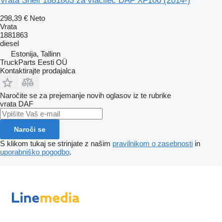
Vrata Shell 1881863 za vlačilec DAF XF106 (2014-)
298,39 €
Neto
Vrata
1881863
diesel
Estonija, Tallinn
TruckParts Eesti OÜ
Kontaktirajte prodajalca
Naročite se za prejemanje novih oglasov iz te rubrike
vrata
DAF
Naroči se
S klikom tukaj se strinjate z našim
pravilnikom o zasebnosti
in
uporabniško pogodbo
.