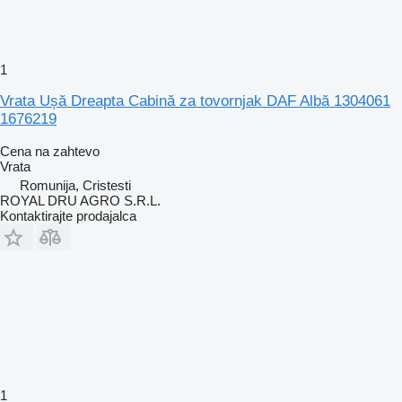
1
Vrata Ușă Dreapta Cabină za tovornjak DAF Albă 1304061
1676219
Cena na zahtevo
Vrata
Romunija, Cristesti
ROYAL DRU AGRO S.R.L.
Kontaktirajte prodajalca
1