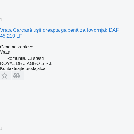
1
Vrata Carcasă ușii dreapta galbenă za tovornjak DAF
45.210 LF
Cena na zahtevo
Vrata
Romunija, Cristesti
ROYAL DRU AGRO S.R.L.
Kontaktirajte prodajalca
1