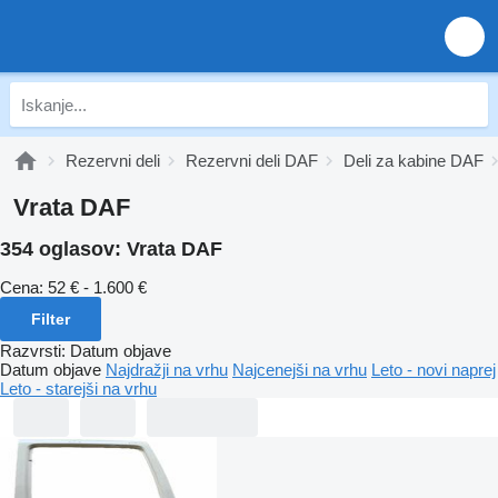
Rezervni deli
Rezervni deli DAF
Deli za kabine DAF
Vrata DAF
354 oglasov:
Vrata DAF
Cena:
52 € - 1.600 €
Filter
Razvrsti
:
Datum objave
Datum objave
Najdražji na vrhu
Najcenejši na vrhu
Leto - novi naprej
Leto - starejši na vrhu