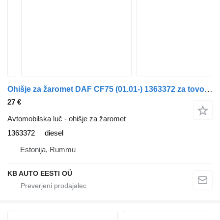
Ohišje za žaromet DAF CF75 (01.01-) 1363372 za tovornjak DAF LF45, LF55, LF180, CF65, CF75, CF85 (2001-)
27 €
Avtomobilska luč - ohišje za žaromet
1363372
diesel
Estonija, Rummu
KB AUTO EESTI OÜ