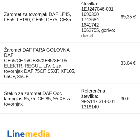
številka:
1EJ247046-031
Žaromet za tovornjak DAF LF45,
1699300
69,35 €
LF55, LF180, CF65, CF75, CF85
1743684
1641742
1962755, gorivo:
diesel
Žaromet DAF FARA GOLOVNA
DAF
CF65/CF75/CF85/XF95/XF105
33,04 €
ELEKTR. REGUL. LIV. 1 za
tovornjak DAF 75CF, 95XF, XF105,
65CF, 85CF
Referenčna
Steklo za žaromet DAF Occ
številka:
lampglas 65,75 ,CF, 85, 95 XF za
30 €
9ES147.314-001,
tovornjak
1318140