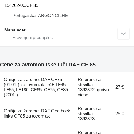
154262-00,CF 85
Portugalska, ARGONCILHE
Manaiacar
Cene za avtomobilske luči DAF CF 85
Ohišje za žaromet DAF CF75
Referenčna
(01.01-) za tovornjak DAF LF45,
številka:
27 €
LF55, LF180, CF65, CF75, CF85
1363372, gorivo:
(2001-)
diesel
Referenčna
Ohišje za žaromet DAF Occ hoek
številka:
25 €
links CF85 za tovornjak
1363373
Referenčna