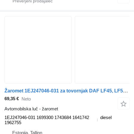
Žaromet 1EJ247046-031 za tovornjak DAF LF45, LF55, LF180, CF65, CF75, CF85
69,35 €
Neto
Avtomobilska luč - žaromet
1EJ247046-031 1699300 1743684 1641742
diesel
1962755
Estonija, Tallinn