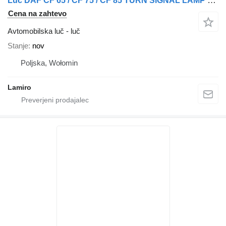
Luč DAF CF 65 / CF 75 / CF 85 TURN SIGNAL LAMP LH za tovornjak DAF CF 65 / CF 75 / CF 85
Cena na zahtevo
Avtomobilska luč - luč
Stanje
nov
Poljska, Wołomin
Lamiro