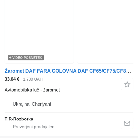
VIDEO POSNETEK
Žaromet DAF FARA GOLOVNA DAF CF65/CF75/CF85/XF95/XF105 ELEKTR. REGUL. LIV. 1 za tovornjak DAF 75CF, 95XF, XF105, 65CF, 85CF
33,04 €
1.700 UAH
Avtomobilska luč - žaromet
Ukrajina, Cherlyani
TIR-Rozborka