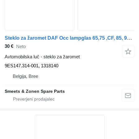
Steklo za žaromet DAF Occ lampglas 65,75 ,CF, 85, 95 XF 9ES147.314-001 za tovornjak
30 €
Neto
Avtomobilska luč - steklo za žaromet
9ES147.314-001, 1318140
Belgija, Bree
Smeets & Zonen Spare Parts