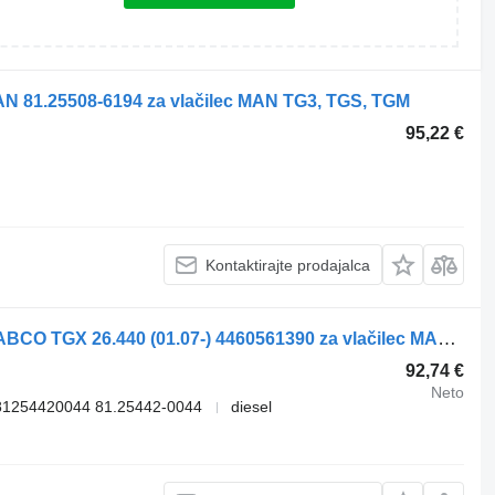
 MAN 81.25508-6194 za vlačilec MAN TG3, TGS, TGM
95,22 €
Kontaktirajte prodajalca
Daljinski upravljalnik za vzmetenje WABCO TGX 26.440 (01.07-) 4460561390 za vlačilec MAN TGL, TGM, TGS, TGX (2005-2021)
92,74 €
Neto
81254420044 81.25442-0044
diesel