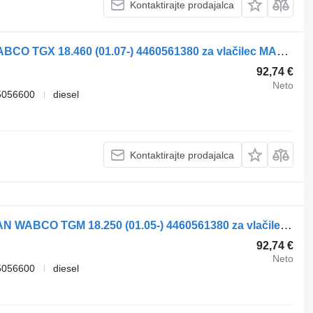
Kontaktirajte prodajalca
Daljinski upravljalnik za vzmetenje WABCO TGX 18.460 (01.07-) 4460561380 za vlačilec MAN TGL, TGM, TGS, TGX (2005-2021)
92,74 €
Neto
5056600
diesel
Kontaktirajte prodajalca
Daljinski upravljalnik za vzmetenje MAN WABCO TGM 18.250 (01.05-) 4460561380 za vlačilec MAN TGL, TGM, TGS, TGX (2005-2021)
92,74 €
Neto
5056600
diesel