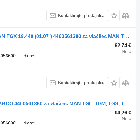
Kontaktirajte prodajalca
Daljinski upravljalnik za vzmetenje MAN TGX 18.440 (01.07-) 4460561380 za vlačilec MAN TGL, TGM, TGS, TGX (2005-2021)
92,74 €
Neto
5056600
diesel
Kontaktirajte prodajalca
Daljinski upravljalnik za vzmetenje WABCO 4460561380 za vlačilec MAN TGL, TGM, TGS, TGX (2005-2021)
94,26 €
Neto
5056600
diesel