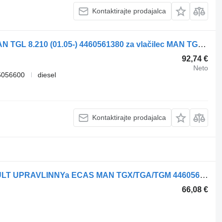
Kontaktirajte prodajalca
Daljinski upravljalnik za vzmetenje MAN TGL 8.210 (01.05-) 4460561380 za vlačilec MAN TGL, TGM, TGS, TGX (2005-2021)
92,74 €
Neto
5056600
diesel
Kontaktirajte prodajalca
Daljinski upravljalnik za vzmetenje PULT UPRAVLINNYa ECAS MAN TGX/TGA/TGM 4460561380 za vlačilec MAN TGX/TGA/TGM
66,08 €