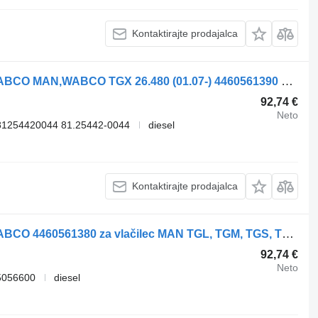
Kontaktirajte prodajalca
Daljinski upravljalnik za vzmetenje WABCO MAN,WABCO TGX 26.480 (01.07-) 4460561390 za vlačilec MAN TGL, TGM, TGS, TGX (2005-2021)
92,74 €
Neto
81254420044 81.25442-0044
diesel
Kontaktirajte prodajalca
Daljinski upravljalnik za vzmetenje WABCO 4460561380 za vlačilec MAN TGL, TGM, TGS, TGX (2005-2021)
92,74 €
Neto
5056600
diesel