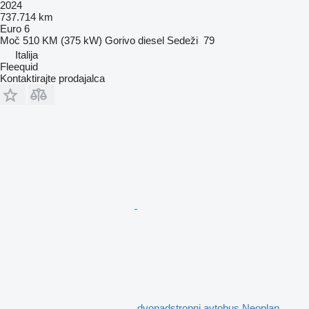
2024
737.714 km
Euro 6
Moč
510 KM (375 kW)
Gorivo
diesel
Sedeži
79
Italija
Fleequid
Kontaktirajte prodajalca
dvonadstropni avtobus Neoplan