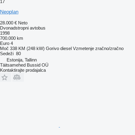
17
Neoplan
28.000 €
Neto
Dvonadstropni avtobus
1998
700.000 km
Euro 4
Moč
338 KM (248 kW)
Gorivo
diesel
Vzmetenje
zračno/zračno
Sedeži
80
Estonija, Tallinn
Täitsamehed Bussid OÜ
Kontaktirajte prodajalca