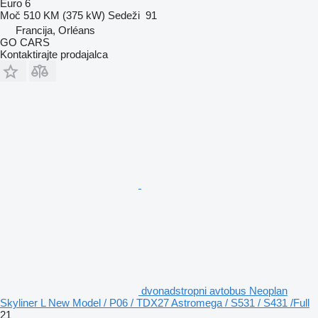
Euro 6
Moč
510 KM (375 kW)
Sedeži
91
Francija, Orléans
GO CARS
Kontaktirajte prodajalca
dvonadstropni avtobus Neoplan
Skyliner L New Model / P06 / TDX27 Astromega / S531 / S431 /Full
21