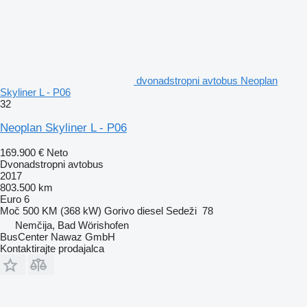
dvonadstropni avtobus Neoplan
Skyliner L - P06
32
Neoplan Skyliner L - P06
169.900 €
Neto
Dvonadstropni avtobus
2017
803.500 km
Euro 6
Moč
500 KM (368 kW)
Gorivo
diesel
Sedeži
78
Nemčija, Bad Wörishofen
BusCenter Nawaz GmbH
Kontaktirajte prodajalca