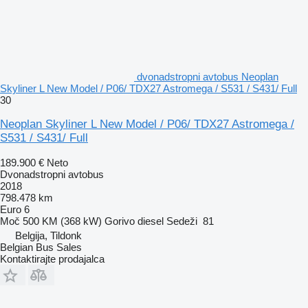
dvonadstropni avtobus Neoplan
Skyliner L New Model / P06/ TDX27 Astromega / S531 / S431/ Full
30
Neoplan Skyliner L New Model / P06/ TDX27 Astromega /
S531 / S431/ Full
189.900 €
Neto
Dvonadstropni avtobus
2018
798.478 km
Euro 6
Moč
500 KM (368 kW)
Gorivo
diesel
Sedeži
81
Belgija, Tildonk
Belgian Bus Sales
Kontaktirajte prodajalca