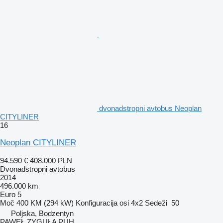
dvonadstropni avtobus Neoplan
CITYLINER
16
Neoplan CITYLINER
94.590 €
408.000 PLN
Dvonadstropni avtobus
2014
496.000 km
Euro 5
Moč
400 KM (294 kW)
Konfiguracija osi
4x2
Sedeži
50
Poljska, Bodzentyn
PAWEŁ ZYGUŁA PUH