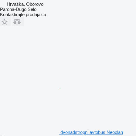
Hrvaška, Oborovo
Parona-Dugo Selo
Kontaktirajte prodajalca
dvonadstropni avtobus Neoplan