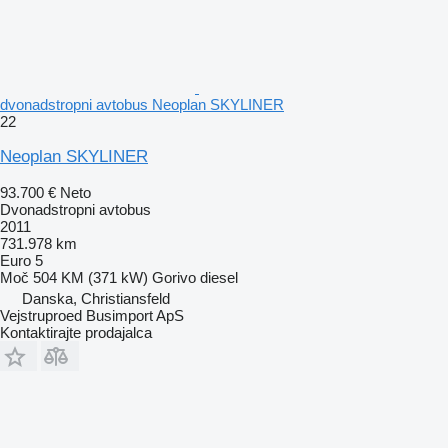
dvonadstropni avtobus Neoplan SKYLINER
22
Neoplan SKYLINER
93.700 €
Neto
Dvonadstropni avtobus
2011
731.978 km
Euro 5
Moč
504 KM (371 kW)
Gorivo
diesel
Danska, Christiansfeld
Vejstruproed Busimport ApS
Kontaktirajte prodajalca