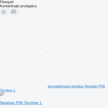
Fleequid
Kontaktirajte prodajalca
dvonadstropni avtobus Neoplan P06
Skyliner L
27
Neoplan P06 Skyliner L