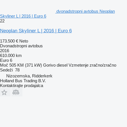
dvonadstropni avtobus Neoplan
Skyliner L | 2016 | Euro 6
22
Neoplan Skyliner L | 2016 | Euro 6
173.500 €
Neto
Dvonadstropni avtobus
2016
610.000 km
Euro 6
Moč
505 KM (371 kW)
Gorivo
diesel
Vzmetenje
zračno/zračno
Sedeži
78
Nizozemska, Ridderkerk
Holland Bus Trading B.V.
Kontaktirajte prodajalca