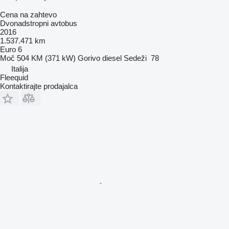
Cena na zahtevo
Dvonadstropni avtobus
2016
1.537.471 km
Euro 6
Moč
504 KM (371 kW)
Gorivo
diesel
Sedeži
78
Italija
Fleequid
Kontaktirajte prodajalca