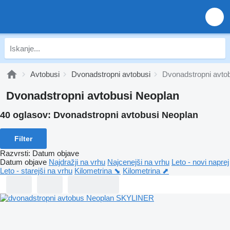
Avtobusi
Dvonadstropni avtobusi
Dvonadstropni avto
Dvonadstropni avtobusi Neoplan
40 oglasov:
Dvonadstropni avtobusi Neoplan
Filter
Razvrsti
:
Datum objave
Datum objave
Najdražji na vrhu
Najcenejši na vrhu
Leto - novi naprej
Leto - starejši na vrhu
Kilometrina ⬊
Kilometrina ⬈