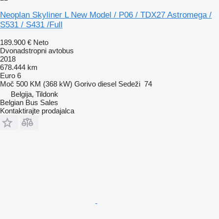
Neoplan Skyliner L New Model / P06 / TDX27 Astromega /
S531 / S431 /Full
189.900 €
Neto
Dvonadstropni avtobus
2018
678.444 km
Euro 6
Moč
500 KM (368 kW)
Gorivo
diesel
Sedeži
74
Belgija, Tildonk
Belgian Bus Sales
Kontaktirajte prodajalca