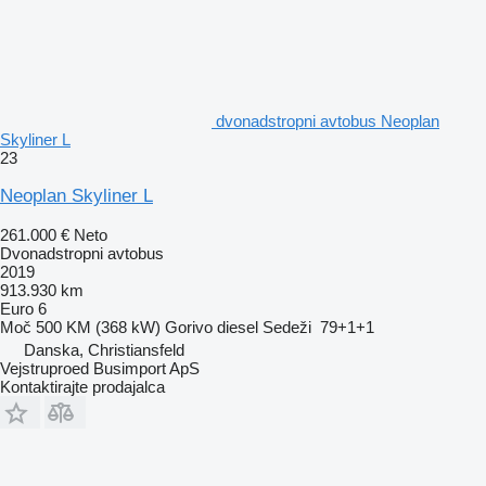
dvonadstropni avtobus Neoplan
Skyliner L
23
Neoplan Skyliner L
261.000 €
Neto
Dvonadstropni avtobus
2019
913.930 km
Euro 6
Moč
500 KM (368 kW)
Gorivo
diesel
Sedeži
79+1+1
Danska, Christiansfeld
Vejstruproed Busimport ApS
Kontaktirajte prodajalca