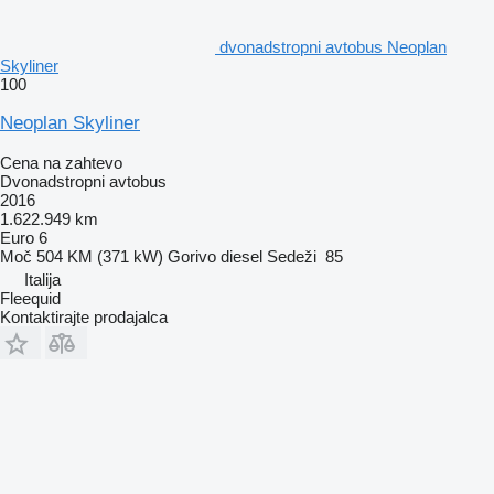
dvonadstropni avtobus Neoplan
Skyliner
100
Neoplan Skyliner
Cena na zahtevo
Dvonadstropni avtobus
2016
1.622.949 km
Euro 6
Moč
504 KM (371 kW)
Gorivo
diesel
Sedeži
85
Italija
Fleequid
Kontaktirajte prodajalca