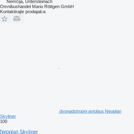
Nemčija, Untersteinach
Omnibushandel Mario Röttgen GmbH
Kontaktirajte prodajalca
dvonadstropni avtobus Neoplan
Skyliner
100
Neoplan Skyliner