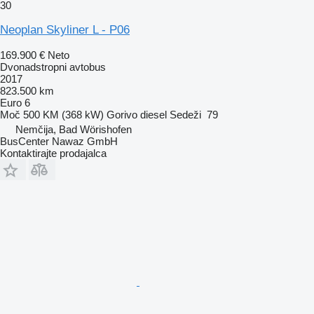
30
Neoplan Skyliner L - P06
169.900 €
Neto
Dvonadstropni avtobus
2017
823.500 km
Euro 6
Moč
500 KM (368 kW)
Gorivo
diesel
Sedeži
79
Nemčija, Bad Wörishofen
BusCenter Nawaz GmbH
Kontaktirajte prodajalca