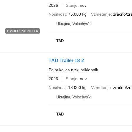
2026
Stanje
nov
Nosilnost
75.000 kg
Vzmetenje
zračno/zr
Ukrajina, Volochys'k
VIDEO POSNETEK
TAD
TAD Trailer 18-2
Polprikolica nizki priklopnik
2026
Stanje
nov
Nosilnost
18.000 kg
Vzmetenje
zračno/zr
Ukrajina, Volochys'k
TAD