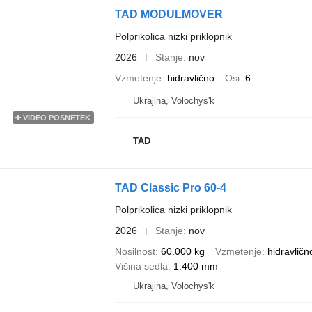
TAD MODULMOVER
Polprikolica nizki priklopnik
2026
Stanje
nov
Vzmetenje
hidravlično
Osi
6
Ukrajina, Volochys'k
VIDEO POSNETEK
TAD
TAD Classic Pro 60-4
Polprikolica nizki priklopnik
2026
Stanje
nov
Nosilnost
60.000 kg
Vzmetenje
hidravličn
Višina sedla
1.400 mm
Ukrajina, Volochys'k