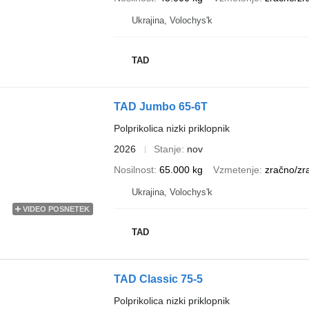
Ukrajina, Volochys'k
TAD
TAD Jumbo 65-6T
Polprikolica nizki priklopnik
2026
Stanje
nov
Nosilnost
65.000 kg
Vzmetenje
zračno/zr
Ukrajina, Volochys'k
VIDEO POSNETEK
TAD
TAD Classic 75-5
Polprikolica nizki priklopnik