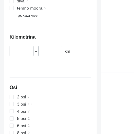
siva
temno modra
pokaži vse
Kilometrina
–
km
Osi
2 osi
3 osi
4 osi
5 osi
6 osi
8 osi