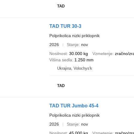
TAD
TAD TUR 30-3
Polprikolica nizki priklopnik
2026
Stanje
nov
Nosilnost
30.000 kg
Vzmetenje
zračno/zr
Višina sedla
1.250 mm
Ukrajina, Volochys'k
TAD
TAD TUR Jumbo 45-4
Polprikolica nizki priklopnik
2026
Stanje
nov
Nosilnost
45.000 kg
Vzmetenje
zračno/zr