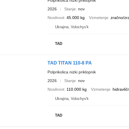
Polprikolica nizki priklopnik
2026
Stanje
nov
Nosilnost
45.000 kg
Vzmetenje
zračno/zr
Ukrajina, Volochys'k
TAD
TAD TITAN 110-8 PA
Polprikolica nizki priklopnik
2026
Stanje
nov
Nosilnost
110.000 kg
Vzmetenje
hidravlič
Ukrajina, Volochys'k
TAD