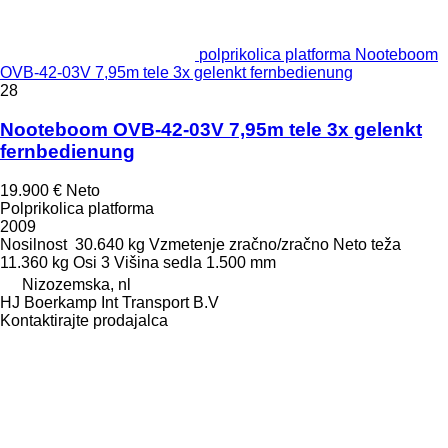
polprikolica platforma Nooteboom
OVB-42-03V 7,95m tele 3x gelenkt fernbedienung
28
Nooteboom OVB-42-03V 7,95m tele 3x gelenkt
fernbedienung
19.900 €
Neto
Polprikolica platforma
2009
Nosilnost
30.640 kg
Vzmetenje
zračno/zračno
Neto teža
11.360 kg
Osi
3
Višina sedla
1.500 mm
Nizozemska, nl
HJ Boerkamp Int Transport B.V
Kontaktirajte prodajalca