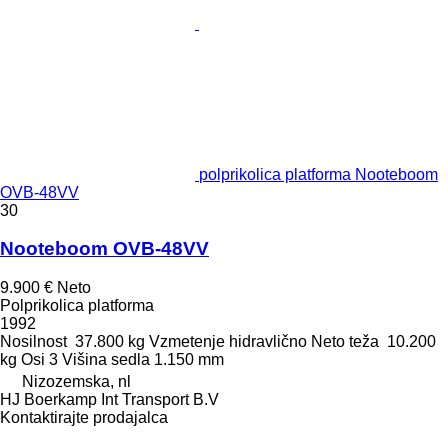
polprikolica platforma Nooteboom
OVB-48VV
30
Nooteboom OVB-48VV
9.900 €
Neto
Polprikolica platforma
1992
Nosilnost
37.800 kg
Vzmetenje
hidravlično
Neto teža
10.200
kg
Osi
3
Višina sedla
1.150 mm
Nizozemska, nl
HJ Boerkamp Int Transport B.V
Kontaktirajte prodajalca