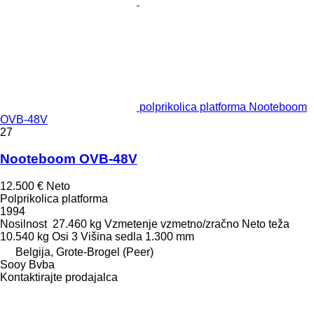
polprikolica platforma Nooteboom
OVB-48V
27
Nooteboom OVB-48V
12.500 €
Neto
Polprikolica platforma
1994
Nosilnost
27.460 kg
Vzmetenje
vzmetno/zračno
Neto teža
10.540 kg
Osi
3
Višina sedla
1.300 mm
Belgija, Grote-Brogel (Peer)
Sooy Bvba
Kontaktirajte prodajalca