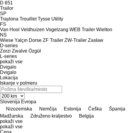
D 651
Trailor
SP
Traylona
Trouillet
Tysse
Utility
FS
Van Hool
Veldhuizen
Vogelzang
WEB Trailer
Wielton
NS
Wiese
Yalçın Dorse
ZF Trailer
ZW-Trailer
Zasław
D-series
Zorzi
Zwalve
Özgül
L-series
pokaži vse
Dvigalo
Dvigalo
Lokacija
Iskanje v polmeru
Slovenija
Evropa
Nizozemska
Nemčija
Estonija
Češka
Španija
Madžarska
Združeno kraljestvo
Belgija
pokaži vse
pokaži vse
Cena