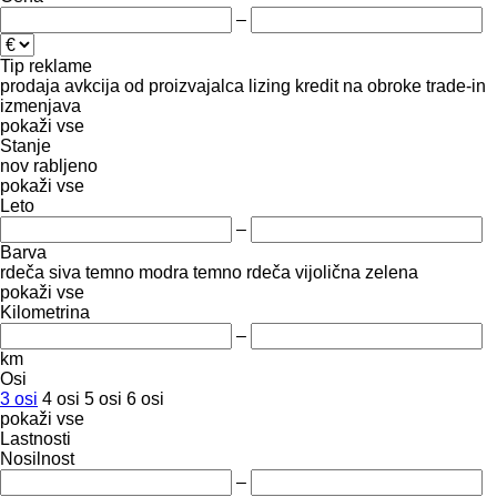
–
Tip reklame
prodaja
avkcija
od proizvajalca
lizing
kredit
na obroke
trade-in
izmenjava
pokaži vse
Stanje
nov
rabljeno
pokaži vse
Leto
–
Barva
rdeča
siva
temno modra
temno rdeča
vijolična
zelena
pokaži vse
Kilometrina
–
km
Osi
3 osi
4 osi
5 osi
6 osi
pokaži vse
Lastnosti
Nosilnost
–