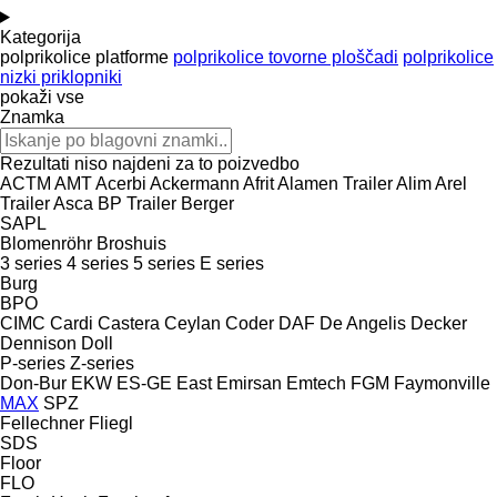
Kategorija
polprikolice platforme
polprikolice tovorne ploščadi
polprikolice
nizki priklopniki
pokaži vse
Znamka
Rezultati niso najdeni za to poizvedbo
ACTM
AMT
Acerbi
Ackermann
Afrit
Alamen Trailer
Alim
Arel
Trailer
Asca
BP Trailer
Berger
SAPL
Blomenröhr
Broshuis
3 series
4 series
5 series
E series
Burg
BPO
CIMC
Cardi
Castera
Ceylan
Coder
DAF
De Angelis
Decker
Dennison
Doll
P-series
Z-series
Don-Bur
EKW
ES-GE
East
Emirsan
Emtech
FGM
Faymonville
MAX
SPZ
Fellechner
Fliegl
SDS
Floor
FLO