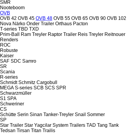
SMR
Nooteboom
OVB
OVB 42
OVB 45
OVB 48
OVB 55
OVB 65
OVB 90
OVB 102
Nova
Närko
Onder Trailer
Orthaus
Pacton
T-series
TBD
TXD
Prim-Ball
Ram Treyler
Raptor Trailer
Reis Treyler
Reitnouer
Renders
ROC
Robuste
Kaiser
SAF
SDC
Samro
SR
Scania
R-series
Schmidt
Schmitz Cargobull
MEGA
S-series
SCB
SCS
SPR
Schwarzmüller
S1
SPA
Schweriner
CS
Schütte
Serin
Sinan Tanker-Treyler
Snail
Sommer
SP
Star Trailer
Star Yagcilar
System Trailers
TAD
Tang
Tank
Tedsan
Tirsan
Titan
Trailis