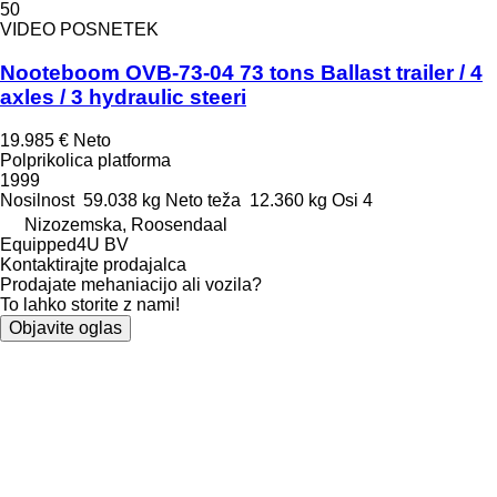
50
VIDEO POSNETEK
Nooteboom OVB-73-04 73 tons Ballast trailer / 4
axles / 3 hydraulic steeri
19.985 €
Neto
Polprikolica platforma
1999
Nosilnost
59.038 kg
Neto teža
12.360 kg
Osi
4
Nizozemska, Roosendaal
Equipped4U BV
Kontaktirajte prodajalca
Prodajate mehaniacijo ali vozila?
To lahko storite z nami!
Objavite oglas