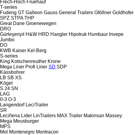
Frech-Hoch
Fruehauf
T-series
Fudeng
GT
Galleon
Gauss
General Trailers
Gföllner
Goldhofer
SPZ
STPA
THP
Great Dane
Groenewegen
DRO
Gürleşenyıl
H&W
HRD
Hangler
Hipotruk
Humbaur
Invepe
Jumbo
DO
KWB
Kaiser
Kel-Berg
S-series
King
Kotschenreuther
Krone
Mega Liner
Profi Liner
SD
SDP
Kässbohrer
LB
SB
XS
Kögel
S 24
SN
LAG
0-3
O-3
Langendorf
LeciTrailer
SR
Leciñena
Lider
LinTrailers
MAX Trailer
Makinsan
Massey
Mega
Meusburger
MPS
Mol
Montenegro
Montracon