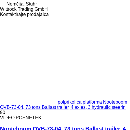
Nemčija, Stuhr
Wittrock Trading GmbH
Kontaktirajte prodajalca
polprikolica platforma Nooteboom
OVB-73-04, 73 tons Ballast trailer, 4 axles, 3 hydraulic steerin
90
VIDEO POSNETEK
Nooteboom OVB-73-04, 73 tons Ballast trailer, 4