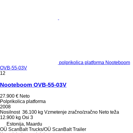
polprikolica platforma Nooteboom
OVB-55-03V
12
Nooteboom OVB-55-03V
27.900 €
Neto
Polprikolica platforma
2008
Nosilnost
36.100 kg
Vzmetenje
zračno/zračno
Neto teža
12.900 kg
Osi
3
Estonija, Maardu
OÜ ScanBalt Trucks/OÜ ScanBalt Trailer