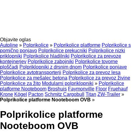
Objavite oglas
Autoline
»
Polprikolice
»
Polprikolice platforme
Polprikolice s
pomično ponjavo
Polprikolice prekucniki
Polprikolice nizki
priklopniki
Polprikolice hladilniki
Polprikolice za prevoze
kontejnerjev
Polprikolice zabojniki
Polprikolice tovorne
ploščadi
Polpriklopniki z drsnim dnom
Polprikolice ponjave
Polprikolice avtotransporterji
Polprikolice za prevoz lesa
Polprikolice za mešalec betona
Polprikolice za prevoz živine
Polprikolice za žito
Modularni polpriklopniki
»
Polprikolice
platforme Nooteboom
Broshuis
Faymonville
Floor
Fruehauf
Krone
Kögel
Pacton
Schmitz Cargobull
Titan
ZW-Trailer
»
Polprikolice platforme Nooteboom OVB
»
Polprikolice platforme
Nooteboom OVB