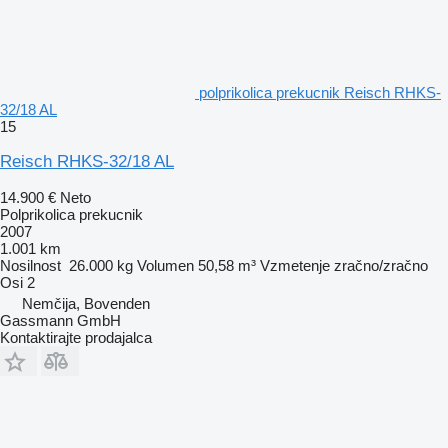
polprikolica prekucnik Reisch RHKS-
32/18 AL
15
Reisch RHKS-32/18 AL
14.900 €
Neto
Polprikolica prekucnik
2007
1.001 km
Nosilnost
26.000 kg
Volumen
50,58 m³
Vzmetenje
zračno/zračno
Osi
2
Nemčija, Bovenden
Gassmann GmbH
Kontaktirajte prodajalca