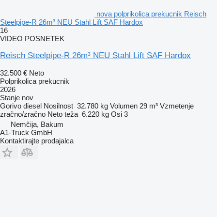
nova polprikolica prekucnik Reisch
Steelpipe-R 26m³ NEU Stahl Lift SAF Hardox
16
VIDEO POSNETEK
Reisch Steelpipe-R 26m³ NEU Stahl Lift SAF Hardox
32.500 €
Neto
Polprikolica prekucnik
2026
Stanje
nov
Gorivo
diesel
Nosilnost
32.780 kg
Volumen
29 m³
Vzmetenje
zračno/zračno
Neto teža
6.220 kg
Osi
3
Nemčija, Bakum
A1-Truck GmbH
Kontaktirajte prodajalca