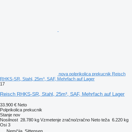
nova polprikolica prekucnik Reisch
RHKS-SR, Stahl, 25m³, SAF, Mehrfach auf Lager
17
Reisch RHKS-SR, Stahl, 25m³, SAF, Mehrfach auf Lager
33.900 €
Neto
Polprikolica prekucnik
Stanje
nov
Nosilnost
28.780 kg
Vzmetenje
zračno/zračno
Neto teža
6.220 kg
Osi
3
Nemčija, Sittensen