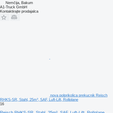
Nemčija, Bakum
A1-Truck GmbH
Kontaktirajte prodajalca
nova polprikolica prekucnik Reisch
RHKS-SR, Stahl, 25m³, SAF, Luft-Lift, Rollplane
16
Reisch RHKS-SR, Stahl, 25m³, SAF, Luft-Lift, Rollplane