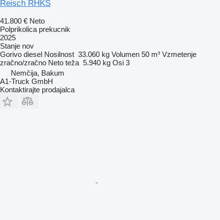
Reisch RHKS
41.800 €
Neto
Polprikolica prekucnik
2025
Stanje
nov
Gorivo
diesel
Nosilnost
33.060 kg
Volumen
50 m³
Vzmetenje
zračno/zračno
Neto teža
5.940 kg
Osi
3
Nemčija, Bakum
A1-Truck GmbH
Kontaktirajte prodajalca