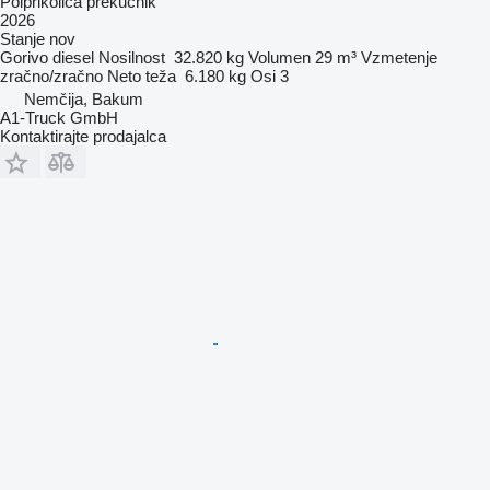
Polprikolica prekucnik
2026
Stanje
nov
Gorivo
diesel
Nosilnost
32.820 kg
Volumen
29 m³
Vzmetenje
zračno/zračno
Neto teža
6.180 kg
Osi
3
Nemčija, Bakum
A1-Truck GmbH
Kontaktirajte prodajalca