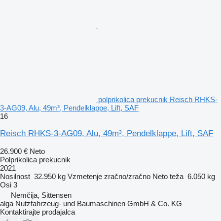
polprikolica prekucnik Reisch RHKS-
3-AG09, Alu, 49m³, Pendelklappe, Lift, SAF
16
Reisch RHKS-3-AG09, Alu, 49m³, Pendelklappe, Lift, SAF
26.900 €
Neto
Polprikolica prekucnik
2021
Nosilnost
32.950 kg
Vzmetenje
zračno/zračno
Neto teža
6.050 kg
Osi
3
Nemčija, Sittensen
alga Nutzfahrzeug- und Baumaschinen GmbH & Co. KG
Kontaktirajte prodajalca