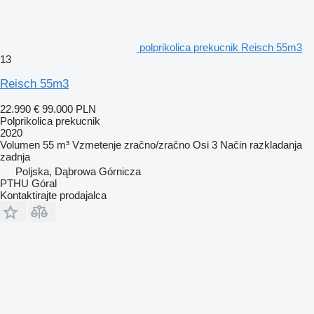
polprikolica prekucnik Reisch 55m3
13
Reisch 55m3
22.990 €
99.000 PLN
Polprikolica prekucnik
2020
Volumen
55 m³
Vzmetenje
zračno/zračno
Osi
3
Način razkladanja
zadnja
Poljska, Dąbrowa Górnicza
PTHU Góral
Kontaktirajte prodajalca