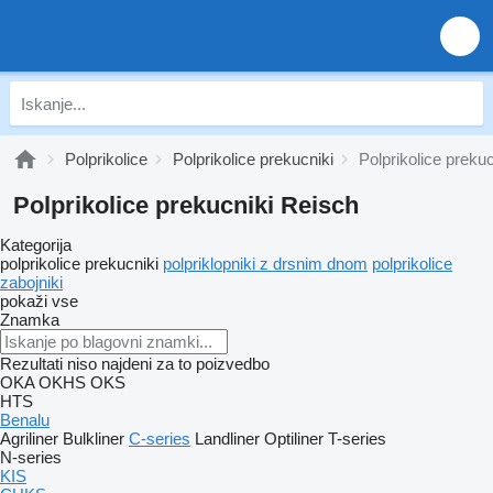
Polprikolice
Polprikolice prekucniki
Polprikolice preku
Polprikolice prekucniki Reisch
Kategorija
polprikolice prekucniki
polpriklopniki z drsnim dnom
polprikolice
zabojniki
pokaži vse
Znamka
Rezultati niso najdeni za to poizvedbo
OKA
OKHS
OKS
HTS
Benalu
Agriliner
Bulkliner
C-series
Landliner
Optiliner
T-series
N-series
KIS