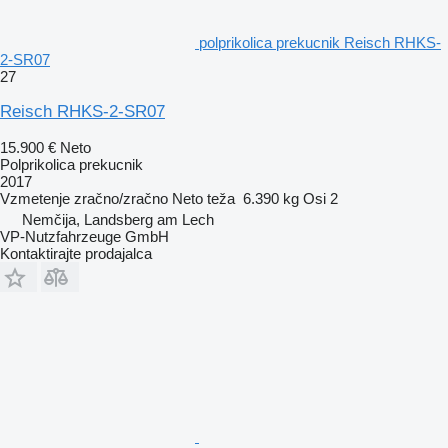
polprikolica prekucnik Reisch RHKS-
2-SR07
27
Reisch RHKS-2-SR07
15.900 €
Neto
Polprikolica prekucnik
2017
Vzmetenje
zračno/zračno
Neto teža
6.390 kg
Osi
2
Nemčija, Landsberg am Lech
VP-Nutzfahrzeuge GmbH
Kontaktirajte prodajalca