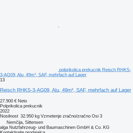
polprikolica prekucnik Reisch RHKS-
3-AG09, Alu, 49m³, SAF, mehrfach auf Lager
13
Reisch RHKS-3-AG09, Alu, 49m³, SAF, mehrfach auf Lager
27.900 €
Neto
Polprikolica prekucnik
2022
Nosilnost
32.950 kg
Vzmetenje
zračno/zračno
Osi
3
Nemčija, Sittensen
alga Nutzfahrzeug- und Baumaschinen GmbH & Co. KG
Kontaktirajte prodajalca