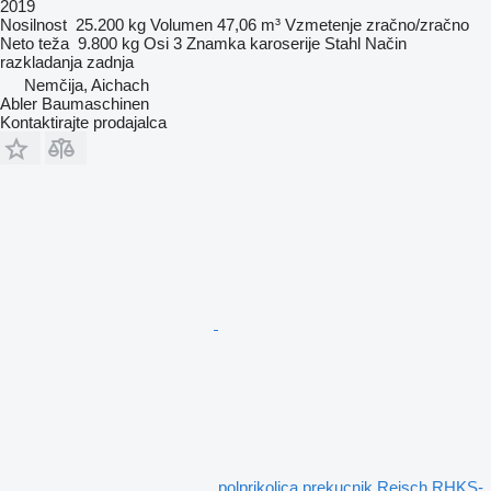
2019
Nosilnost
25.200 kg
Volumen
47,06 m³
Vzmetenje
zračno/zračno
Neto teža
9.800 kg
Osi
3
Znamka karoserije
Stahl
Način
razkladanja
zadnja
Nemčija, Aichach
Abler Baumaschinen
Kontaktirajte prodajalca
polprikolica prekucnik Reisch RHKS-