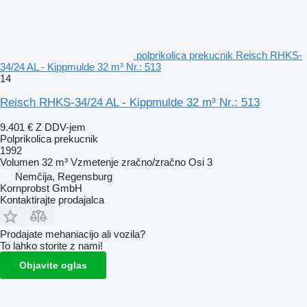
polprikolica prekucnik Reisch RHKS-
34/24 AL - Kippmulde 32 m³ Nr.: 513
14
Reisch RHKS-34/24 AL - Kippmulde 32 m³ Nr.: 513
9.401 €
Z DDV-jem
Polprikolica prekucnik
1992
Volumen
32 m³
Vzmetenje
zračno/zračno
Osi
3
Nemčija, Regensburg
Kornprobst GmbH
Kontaktirajte prodajalca
Prodajate mehaniacijo ali vozila?
To lahko storite z nami!
Objavite oglas