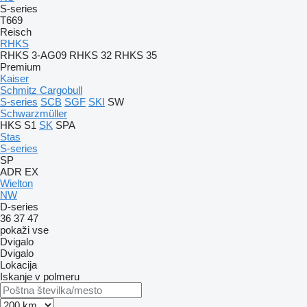
S-series
T669
Reisch
RHKS
RHKS 3-AG09
RHKS 32
RHKS 35
Premium
Kaiser
Schmitz Cargobull
S-series
SCB
SGF
SKI
SW
Schwarzmüller
HKS
S1
SK
SPA
Stas
S-series
SP
ADR
EX
Wielton
NW
D-series
36
37
47
pokaži vse
Dvigalo
Dvigalo
Lokacija
Iskanje v polmeru