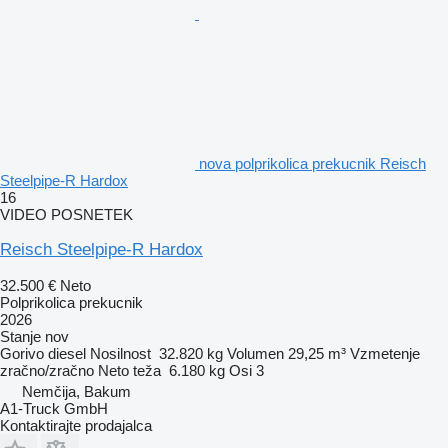
nova polprikolica prekucnik Reisch
Steelpipe-R Hardox
16
VIDEO POSNETEK
Reisch Steelpipe-R Hardox
32.500 €
Neto
Polprikolica prekucnik
2026
Stanje
nov
Gorivo
diesel
Nosilnost
32.820 kg
Volumen
29,25 m³
Vzmetenje
zračno/zračno
Neto teža
6.180 kg
Osi
3
Nemčija, Bakum
A1-Truck GmbH
Kontaktirajte prodajalca