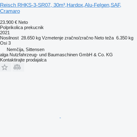
Reisch RHKS-3-SR07, 30m³,Hardox,Alu-Felgen,SAF,
Cramaro
23.900 €
Neto
Polprikolica prekucnik
2021
Nosilnost
28.650 kg
Vzmetenje
zračno/zračno
Neto teža
6.350 kg
Osi
3
Nemčija, Sittensen
alga Nutzfahrzeug- und Baumaschinen GmbH & Co. KG
Kontaktirajte prodajalca