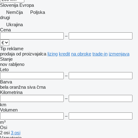
Slovenija
Evropa
Nemčija
Poljska
drugi
Ukrajina
Cena
–
Tip reklame
prodaja
od proizvajalca
lizing
kredit
na obroke
trade-in
izmenjava
Stanje
nov
rabljeno
Leto
–
Barva
bela
oranžna
siva
črna
Kilometrina
–
km
Volumen
–
m³
Osi
2 osi
3 osi
Vzmetenje