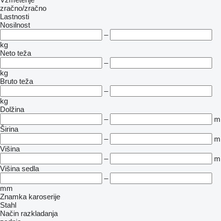
zračno/zračno
Lastnosti
Nosilnost
–
kg
Neto teža
–
kg
Bruto teža
–
kg
Dolžina
–
m
Širina
–
m
Višina
–
m
Višina sedla
–
mm
Znamka karoserije
Stahl
Način razkladanja