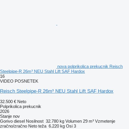
nova polprikolica prekucnik Reisch
Steelpipe-R 26m³ NEU Stahl Lift SAF Hardox
16
VIDEO POSNETEK
Reisch Steelpipe-R 26m³ NEU Stahl Lift SAF Hardox
32.500 €
Neto
Polprikolica prekucnik
2026
Stanje
nov
Gorivo
diesel
Nosilnost
32.780 kg
Volumen
29 m³
Vzmetenje
zračno/zračno
Neto teža
6.220 kg
Osi
3