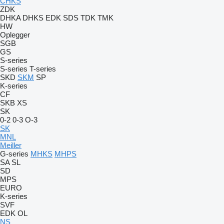
CHKS
ZDK
DHKA
DHKS
EDK
SDS
TDK
TMK
HW
Oplegger
SGB
GS
S-series
S-series
T-series
SKD
SKM
SP
K-series
CF
SKB
XS
SK
0-2
0-3
O-3
SK
MNL
Meiller
G-series
MHKS
MHPS
SA
SL
SD
MPS
EURO
K-series
SVF
EDK
OL
NS