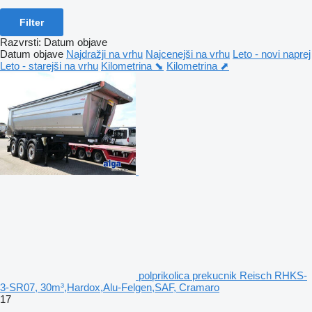
Filter
Razvrsti
:
Datum objave
Datum objave
Najdražji na vrhu
Najcenejši na vrhu
Leto - novi naprej
Leto - starejši na vrhu
Kilometrina ⬊
Kilometrina ⬈
polprikolica prekucnik Reisch RHKS-
3-SR07, 30m³,Hardox,Alu-Felgen,SAF, Cramaro
17