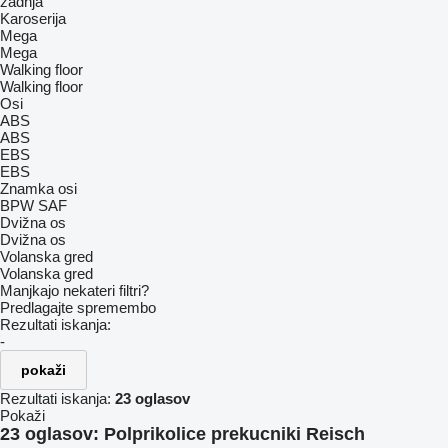
zadnja
Karoserija
Mega
Mega
Walking floor
Walking floor
Osi
ABS
ABS
EBS
EBS
Znamka osi
BPW
SAF
Dvižna os
Dvižna os
Volanska gred
Volanska gred
Manjkajo nekateri filtri?
Predlagajte spremembo
Rezultati iskanja:
-
pokaži
Rezultati iskanja:
23 oglasov
Pokaži
23 oglasov:
Polprikolice prekucniki Reisch